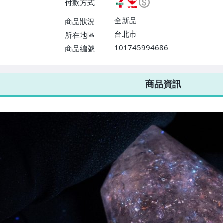
付款方式
或消費滿$1298免運費】、宅配
$1598免運費】
全新品
商品狀況
台北市
所在地區
101745994686
商品編號
7-ELEVEN 運費只要
38
元
不限金額、筆數，筆筆優惠無限次！
商品資訊