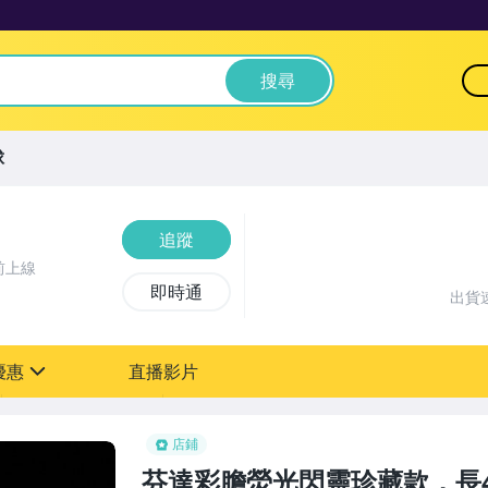
搜尋
球
追蹤
前上線
即時通
出貨
優惠
直播影片
sign
店鋪
芬達彩膽熒光閃靈珍藏款，長41