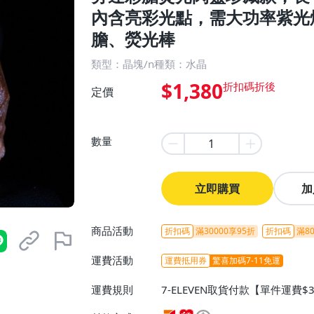
內含亮彩光點，需大功率紫光
膽、熒光棒
類型：晶塊/n種類：水晶
$1,380
定價
數量
立即購買
加
商品活動
折扣碼
滿30000享95折
折扣碼
滿80
運費活動
運費抵用券
驚喜加碼7-11免運
運費規則
7-ELEVEN取貨付款【單件運費$
ELEVEN取貨不付款【免運費】