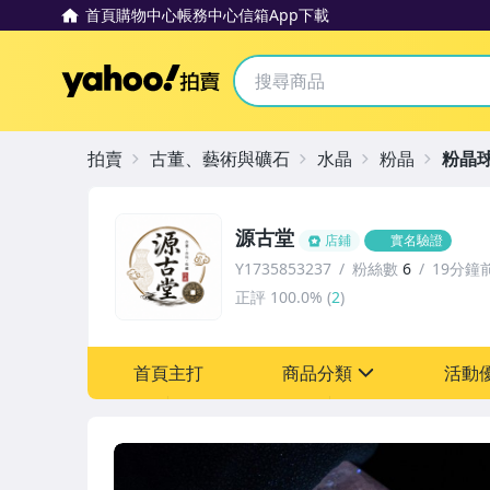
首頁
購物中心
帳務中心
信箱
App下載
Yahoo拍賣
拍賣
古董、藝術與礦石
水晶
粉晶
粉晶
源古堂
店鋪
實名驗證
Y1735853237
粉絲數
6
19分鐘
正評
100.0%
(
2
)
首頁主打
商品分類
活動
sign
其它
[全店] 周年慶
[全店] 粉絲專享