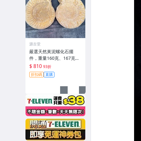
源古堂
嚴選天然黃泥螺化石擺
件，重量160克、167克，
適合收藏與裝飾 黃泥螺化
$ 810
93折
石 擺件 異類化石
折扣碼
直購