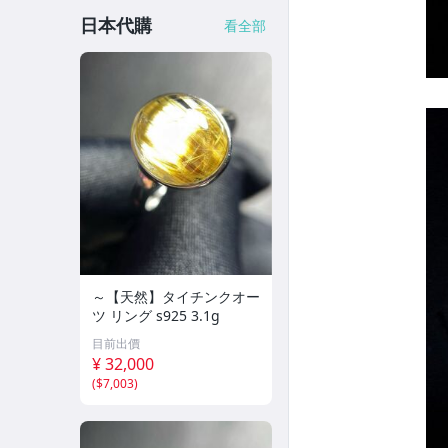
日本代購
看全部
～【天然】タイチンクオー
ツ リング s925 3.1g
目前出價
¥ 32,000
(
$7,003
)