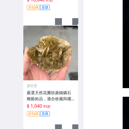
95折
石收藏推薦 天然翡翠 原石
折扣碼
直購
危地馬拉
源古堂
嚴選天然花瓣狀菱鐵礦石
雕藝術品，適合收藏與擺
放家俱上 樹脂 石頭 華麗
$ 1,040
95折
折扣碼
直購