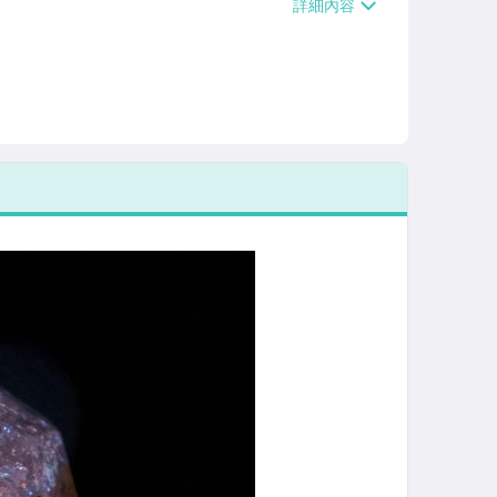
/貨運【單件運費$120、滿5件或消費滿