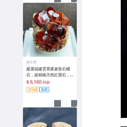
源古堂
嚴選福建雲霄產菱形石榴
石，超精緻天然紅寶石，
每面切割工藝細膩，光采
$ 6,160
95折
奪目宛如珍貴寶石，多片
折扣碼
直購
完整晶體令人一見傾心。
收藏級精品 菱形 石榴石 紋
石