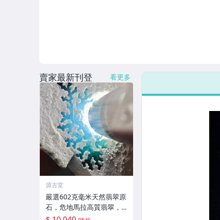
賣家最新刊登
看更多
源古堂
嚴選602克毫米天然翡翠原
石，危地馬拉高質翡翠，
皮殻狀況請詳參！翡翠原
$ 10,040