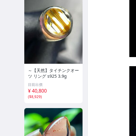
～【天然】タイチンクオー
ツ リング s925 3.9g
目前出價
¥ 40,800
(
$8,929
)