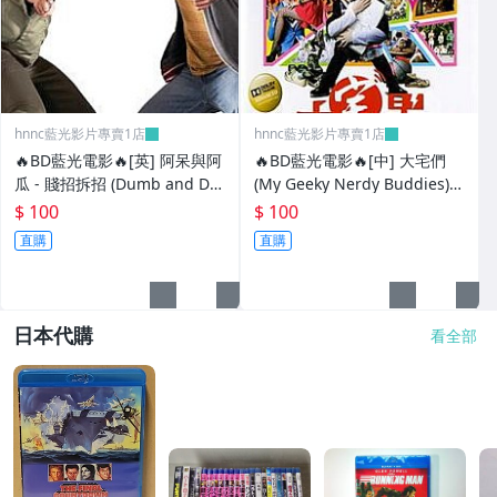
hnnc藍光影片專賣1店
hnnc藍光影片專賣1店
🔥BD藍光電影🔥[英] 阿呆與阿
🔥BD藍光電影🔥[中] 大宅們
瓜 - 賤招拆招 (Dumb and Du
(My Geeky Nerdy Buddies)
mber To) (2014)[台版]
(2014)[台版]
$ 100
$ 100
直購
直購
日本代購
看全部