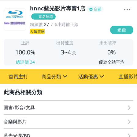
hnnc藍光影片專賣1店
店鋪
實名驗證
粉絲數
27
6小時前上線
追蹤
3
人氣賣家
正評
出貨速度
未出貨率
100.0%
3~4
0%
天
總評價
34
優於全站平均
首頁主打
商品分類
活動優惠
直播影
sign
sign
2
滿額折扣
圖書/影音/文具
BD25藍光歐美電影
音樂與影片
BD25藍光韓國電影
BD25藍光日本電影
藍光光碟/BD