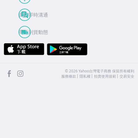
買賣即時溝通
商品到貨動態
APP Store
Google Play
facebook
Instagram
©
2026
Yahoo台灣電子商務 保留所有權利
服務條款
隱私權
拍賣使用規範
交易安全