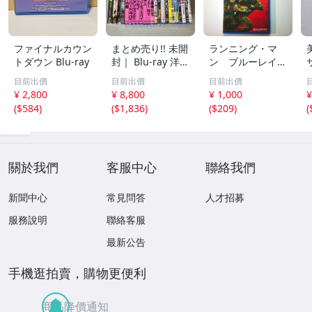
ファイナルカウン
まとめ売り!! 未開
ランニング・マ
トダウン Blu-ray
封｜ Blu-ray 洋画
ン ブルーレイ
まとめて23本セ
＋ ＤＶＤ セット
目前出價
目前出價
目前出價
ット!! プラトー
グレン・パウエル
¥ 2,800
¥ 8,800
¥ 1,000
¥
ン/オデッセイ/ボ
エドガー・ライト
(
$584
)
(
$1,836
)
(
$209
)
(
ヘミアン・ラプソ
ディ/フューリー/
スパイダーマン3/
他
關於我們
客服中心
聯絡我們
新聞中心
常見問答
人才招募
服務說明
聯絡客服
最新公告
手機逛拍賣，購物更便利
商品降價通知