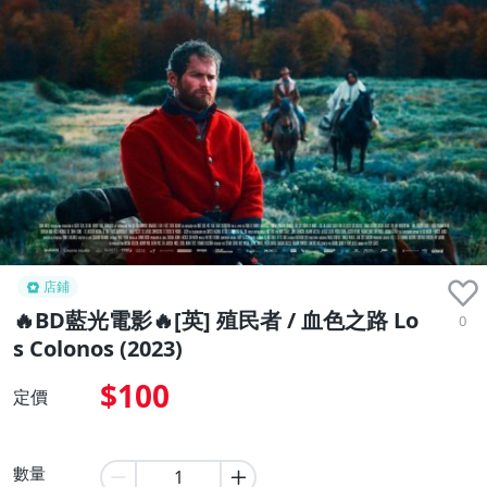
店鋪
🔥BD藍光電影🔥[英] 殖民者 / 血色之路 Lo
0
s Colonos (2023)
$100
定價
數量