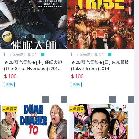
hnnc藍光影片專賣1店
hnnc藍光影片專賣1店
🔥BD藍光電影🔥[中] 催眠大師
🔥BD藍光電影🔥[日] 東京暴族
(The Great Hypnotist) (2014)
(Tokyo Tribe) (2014)
[台版]
$ 100
$ 100
直購
直購
人氣賣家
人氣賣家