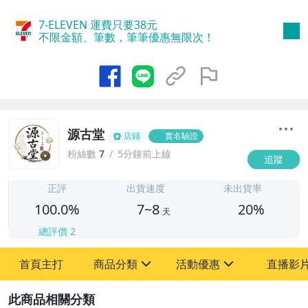
7-ELEVEN 運費只要
38
元
不限金額、筆數，筆筆優惠無限次！
源古堂
店鋪
實名驗證
粉絲數
7
5分鐘前上線
追蹤
7
正評
出貨速度
未出貨率
100.0%
7~8
20%
天
總評價
2
首頁主打
商品分類
活動優惠
直播影
sign
sign
2
其它
[全店] 周年慶