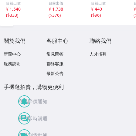
グルアイブレスレ
マッサージ棒サイ
イチンルチルブレ
目前出價
目前出價
目前出價
ット 10mm [T15
ズ：小[T557-215
スレット 6mm [T
m
¥ 1,540
¥ 1,738
¥ 440
¥
6-6923]
1]
171-7937]
(
$333
)
(
$376
)
(
$96
)
(
關於我們
客服中心
聯絡我們
新聞中心
常見問答
人才招募
服務說明
聯絡客服
最新公告
手機逛拍賣，購物更便利
商品降價通知
買賣即時溝通
商品到貨動態