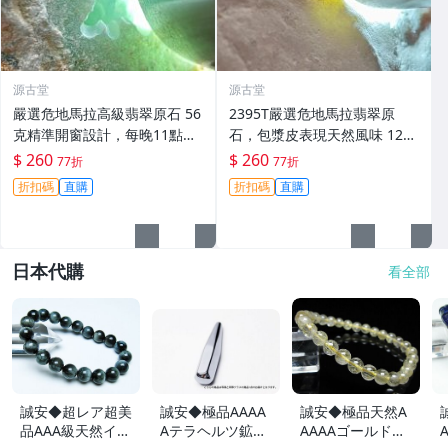
源古堂
源古堂
嚴選危地馬拉高級翡翠原石 56
2395T嚴選危地馬拉翡翠原
克精準開窗設計，每晚11點截
石，包漿皮表現天然風味 129
拍，實惠公開拍賣。晴水底表
克 每晚11點截拍 獻給您獨特
$ 260
$ 260
77折
77折
現精彩，適合收藏與鑑賞。 晴
收藏機會 翡翠 原石 番茄
折扣碼
直購
折扣碼
直購
水底 翡翠原石 危地馬拉
日本代購
看全部
誠安◆超レア超美
誠安◆極品AAAA
誠安◆極品天然A
品AAA級天然イー
Aテラヘルツ鉱石
AAAAゴールドタ