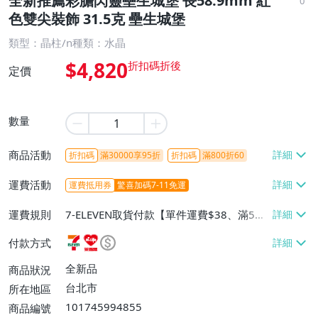
全新推薦彩膽閃靈壘生城堡 長58.9mm 紅
0
色雙尖裝飾 31.5克 壘生城堡
類型：晶柱/n種類：水晶
$4,820
定價
數量
商品活動
折扣碼
滿30000享95折
折扣碼
滿800折60
運費活動
運費抵用券
驚喜加碼7-11免運
運費規則
7-ELEVEN取貨付款【單件運費$38、滿5件
或消費滿$1298免運費】、7-ELEVEN取貨
付款方式
不付款【免運費】、萊爾富取貨付款【單件
運費$60、滿5件或消費滿$1298免運
全新品
商品狀況
費】、宅配/貨運【單件運費$120、滿5件
台北市
所在地區
或消費滿$1598免運費】
101745994855
商品編號