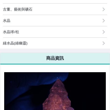
[全店] 粉絲專享
古董、藝術與礦石
水晶
水晶球/柱
綠水晶(綠幽靈)
商品資訊