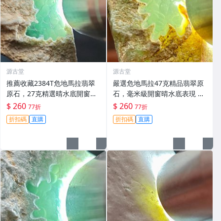
源古堂
源古堂
推薦收藏2384T危地馬拉翡翠
嚴選危地馬拉47克精品翡翠原
原石，27克精選晴水底開窗美
石，毫米級開窗晴水底表現 翡
石，每日晚11點截標，真實成
翠原石 危地馬拉 經典切片
$ 260
$ 260
77折
77折
交。危地馬拉 翡翠原石 晴水底
折扣碼
直購
折扣碼
直購