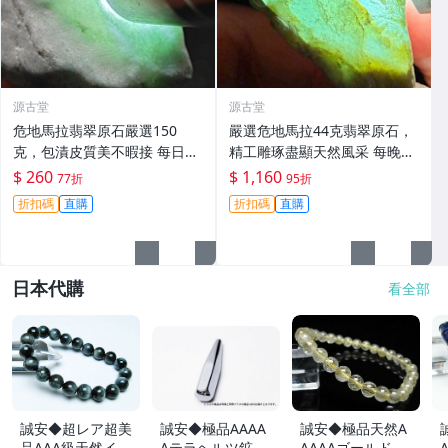
源古堂
源古堂
危地馬拉翡翠原石嚴選150
嚴選危地馬拉44克翡翠原石，
克，包漬皮質美不暇接 每日拍
精工雕琢盡顯天然風采 每晚11
賣晚11點截標 真實成交 危地
點截標 日拍推薦 危地馬拉 翡
$ 260
$ 1,160
77折
95折
馬拉、翡翠原石、包漿皮
翠原石 雕琢作品
折扣碼
直購
折扣碼
直購
日本代購
看全部
誠安◆超レア超美
誠安◆極品AAAA
誠安◆極品天然A
品AAA級天然イー
Aテラヘルツ鉱石
AAAAゴールドタ