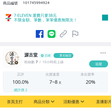
或消費滿$1598免運費】
101745994924
商品編號
7-ELEVEN 運費只要
38
元
不限金額、筆數，筆筆優惠無限次！
源古堂
店鋪
實名驗證
粉絲數
7
10小時前上線
追蹤
7
正評
出貨速度
未出貨率
100.0%
7~8
20%
天
總評價
2
首頁主打
商品分類
活動優惠
直播影
sign
sign