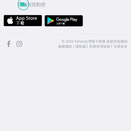
商品到貨動態
APP Store
Google Play
facebook
Instagram
©
2026
Yahoo台灣電子商務 保留所有權利
服務條款
隱私權
拍賣使用規範
交易安全