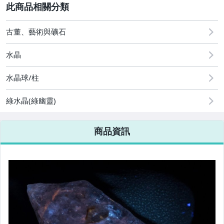
2
其它
[全店] 周年慶
[全店] 粉絲專享
古董、藝術與礦石
水晶
水晶球/柱
綠水晶(綠幽靈)
商品資訊