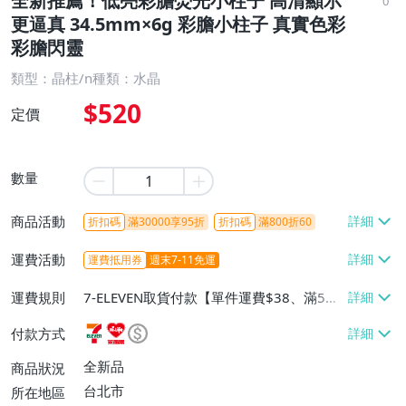
全新推薦！低亮彩膽熒光小柱子 高清顯示
0
更逼真 34.5mm×6g 彩膽小柱子 真實色彩
彩膽閃靈
類型：晶柱/n種類：水晶
$520
定價
數量
商品活動
折扣碼
滿30000享95折
折扣碼
滿800折60
運費活動
運費抵用券
週末7-11免運
運費規則
7-ELEVEN取貨付款【單件運費$38、滿5件
或消費滿$1298免運費】、7-ELEVEN取貨
付款方式
不付款【免運費】、萊爾富取貨付款【單件
運費$60、滿5件或消費滿$1298免運
全新品
商品狀況
費】、宅配/貨運【單件運費$120、滿5件
台北市
所在地區