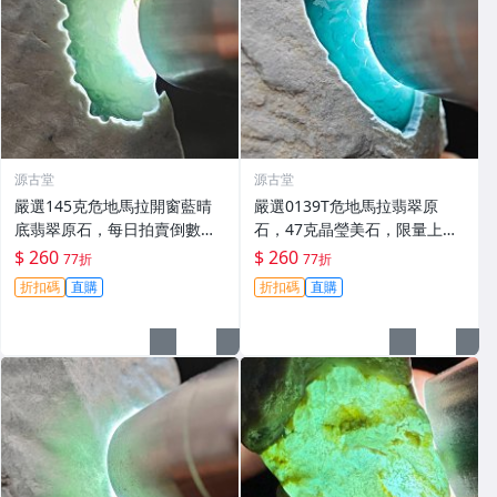
源古堂
源古堂
嚴選145克危地馬拉開窗藍晴
嚴選0139T危地馬拉翡翠原
底翡翠原石，每日拍賣倒數計
石，47克晶瑩美石，限量上
時，即刻競拍。危地馬拉翡翠
拍，今夜11點截標！真實成交
$ 260
$ 260
77折
77折
擬價 藍色翡翠 晶塊 夜拍截標
等你來。危地馬拉 翡翠原石 拍
折扣碼
直購
折扣碼
直購
十一點
賣