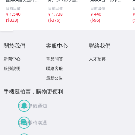
グルアイブレスレ
マッサージ棒サイ
イチンルチルブレ
目前出價
目前出價
目前出價
ット 10mm [T15
ズ：小[T557-215
スレット 6mm [T
m
¥ 1,540
¥ 1,738
¥ 440
¥
6-6923]
1]
171-7937]
(
$333
)
(
$376
)
(
$96
)
(
關於我們
客服中心
聯絡我們
新聞中心
常見問答
人才招募
服務說明
聯絡客服
最新公告
手機逛拍賣，購物更便利
商品降價通知
買賣即時溝通