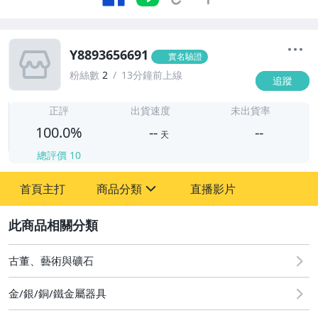
Y8893656691
實名驗證
粉絲數
2
13分鐘前上線
追蹤
-
-
正評
出貨速度
未出貨率
100.0%
--
--
天
總評價
10
-
首頁主打
商品分類
直播影片
-
sign
2
圖書/影音/文具
古董、藝術與礦石
古董、藝術與礦石
金/銀/銅/鐵金屬器具
居家、家具與園藝