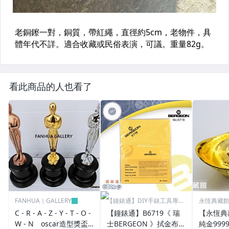
看此商品的人也看了
FANHUA｜GALLERY
【鐘錶通】DIY手錶工具專業
永恆典藏
賣場
C - R - A - Z - Y - T - O -
【鐘錶通】B6719《 瑞
【永恆典
W - N oscar造型獎盃
士BERGEON 》拭金布/K
純金999