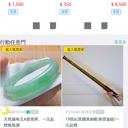
奧斯卡小金人獎座擺件創
金布/金屬亮潔布/古董錶
50錢 下
$ 1,500
$ 350
$ 8,500
意交換禮物 尾牙活動 企
清潔布├手錶保養/飾品
禮 喝茶 
直購
直購
直購
業學校公司年終頒獎禮物
保養┤
獎座
行動任意門
看更多
超人氣賣家
超人氣賣家
昕品&#33304;
ZH Studio 歐洲古董
天然緬甸玉A貨翡翠、一元起
19世紀英國黃銅航海望遠鏡/一
標無底價
元起標