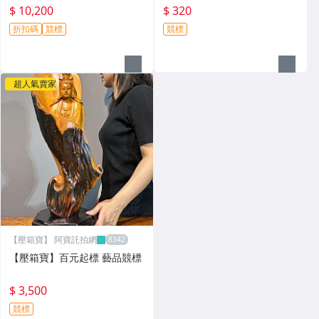
$ 10,200
$ 320
折扣碼
競標
競標
超人氣賣家
【壓箱寶】 阿寶託拍網
【壓箱寶】百元起標 藝品競標
$ 3,500
競標