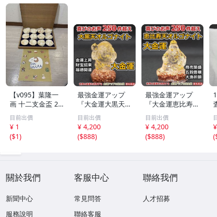
【v095】葉隆一
最強金運アップ
最強金運アップ
画 十二支金盃 24
『大金運大黒天
『大金運恵比寿天
K GP 金メッキ 12
（だいこくてん）
（えびすてん）オ
目前出價
目前出價
目前出價
点セット 干支 色
オルゴナイト高4.
ルゴナイト高4.5c
¥ 1
¥ 4,200
¥ 4,200
¥
紙付き 縁起物 酒
5cm』財宝、福徳
m』【金運アップ
(
$1
)
(
$888
)
(
$888
)
(
器 共箱付 伝統工
開運の神様【金運
の招金堂】金運ア
芸 コレクション
アップの招金堂】
ップ置物 風水開
金運アップ即効性
運グッズお守り 1
1266
204
關於我們
客服中心
聯絡我們
新聞中心
常見問答
人才招募
服務說明
聯絡客服