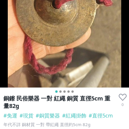
銅鑔 民俗樂器 一對 紅繩 銅質 直徑5cm 重
0
量82g
#
免運
#
現貨
#
銅質樂器
#
紅繩掛飾
#
直徑5cm
年代不詳 銅材質 一對 帶紅繩 直徑約5cm 82g