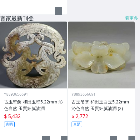
賣家最新刊登
看更多
Y8893656691
Y8893656691
古玉壁飾 和田玉壁5.22mm 沁
古玉吊墜 和田玉白玉5.22mm
色自然 玉質細膩油潤
沁色自然 玉質細膩油潤 (2)
$ 5,432
$ 2,772
直購
直購