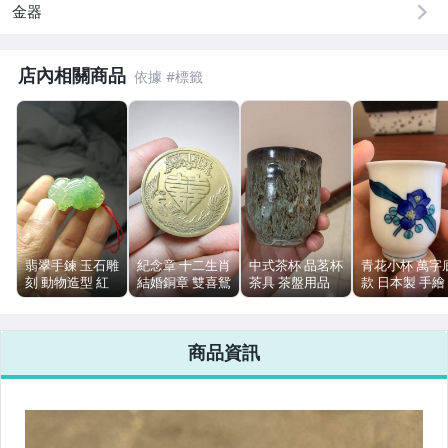
金器
玩具、模型與公仔
男性精品與服飾
店內相關商品
偶像、球員卡與郵幣
女裝與服飾配件
手錶與飾品配件
女包精品與女鞋
翡翠手鍊 玉石雕
紀念章 十二生肖
中式茶杯 品茗杯
青花小杯 萬字
相機、攝影與周邊
刻 動物造型 紅
結婚銅章 雙喜鴛
茶具 茶盤用品
款 日本製 手繪
繩吊飾 綠色玉件
鴦 鳳牌 直徑
泡茶器具 茶器
膠質釉 原紙盒
5cm
茶具
運動、戶外與休閒
商品資訊