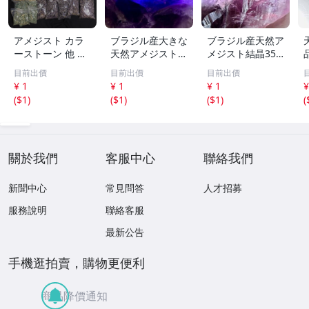
アメジスト カラ
ブラジル産大きな
ブラジル産天然ア
ーストーン 他 色
天然アメジスト結
メジスト結晶355
石 アクセサリー
晶571g［紫水
g［紫水晶］1本
目前出價
目前出價
目前出價
パーツ 等 部品 大
晶］結晶^ ^綺麗^
剣^ ^綺麗
¥ 1
¥ 1
¥ 1
¥
量 総重量約23kg
^色が濃い^ ^
t
(
$1
)
(
$1
)
(
$1
)
(
まとめ セット
關於我們
客服中心
聯絡我們
新聞中心
常見問答
人才招募
服務說明
聯絡客服
最新公告
手機逛拍賣，購物更便利
商品降價通知