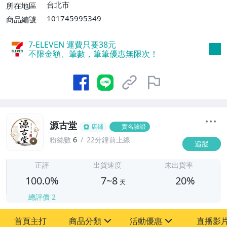
費】、宅配/貨運【單件運費$120、滿5件
台北市
所在地區
或消費滿$1598免運費】
101745995349
商品編號
7-ELEVEN 運費只要
38
元
不限金額、筆數，筆筆優惠無限次！
源古堂
店鋪
實名驗證
粉絲數
6
22分鐘前上線
追蹤
7
正評
出貨速度
未出貨率
100.0%
7~8
20%
天
總評價
2
首頁主打
商品分類
活動優惠
直播影