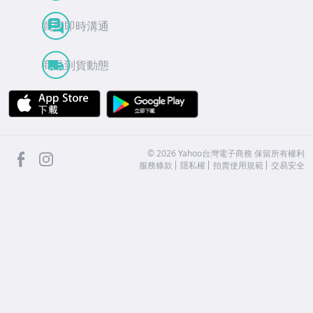
買賣即時溝通
商品到貨動態
APP Store
Google Play
facebook
Instagram
©
2026
Yahoo台灣電子商務 保留所有權利
服務條款
隱私權
拍賣使用規範
交易安全