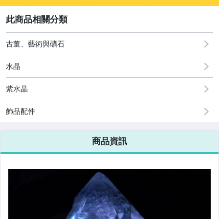
sign
sign
2
其它
[全店] 周年慶
[全店] 粉絲專享
古董、藝術與礦石
水晶
紫水晶
飾品配件
商品資訊