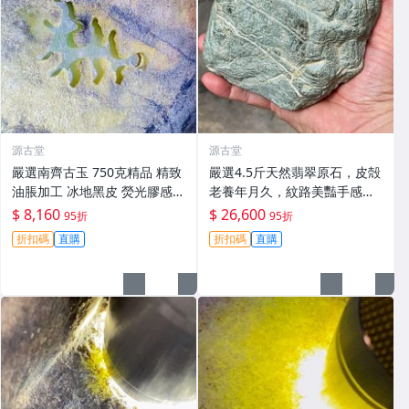
源古堂
源古堂
嚴選南齊古玉 750克精品 精致
嚴選4.5斤天然翡翠原石，皮殻
油脹加工 冰地黑皮 熒光膠感收
老養年月久，紋路美豔手感
藏佳品 古玉 玉器 錢幣
佳，適宜製作手鏈或珍藏#翡
$ 8,160
$ 26,600
95折
95折
翠 #天然翡翠 #A貨翡翠玉石
折扣碼
直購
折扣碼
直購