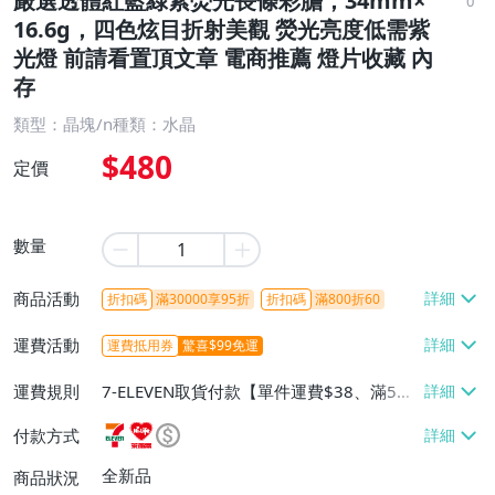
嚴選透體紅藍綠紫熒光長條彩膽，34mm×
0
16.6g，四色炫目折射美觀 熒光亮度低需紫
光燈 前請看置頂文章 電商推薦 燈片收藏 內
存
類型：晶塊/n種類：水晶
$480
定價
數量
商品活動
折扣碼
滿30000享95折
折扣碼
滿800折60
運費活動
運費抵用券
驚喜$99免運
運費規則
7-ELEVEN取貨付款【單件運費$38、滿5件
或消費滿$1298免運費】、7-ELEVEN取貨
付款方式
不付款【免運費】、萊爾富取貨付款【單件
運費$60、滿5件或消費滿$1298免運
全新品
商品狀況