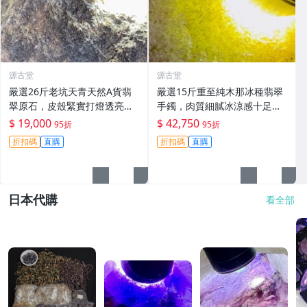
源古堂
源古堂
嚴選26斤老坑天青天然A貨翡
嚴選15斤重至純木那冰種翡翠
翠原石，皮殼緊實打燈透亮，
手鐲，肉質細膩冰涼感十足，
顏色濃郁種水佳，質感飽滿，
螢光美不勝收，重量壓手極具
$ 19,000
$ 42,750
95折
95折
適合打造手鏈料，保真可加
收藏價值。翡翠玉器 翡翠手鏈
折扣碼
直購
折扣碼
直購
工，支持定制#翡翠原石 #A貨
冰種翡翠
翡翠 #手鏈料
日本代購
看全部