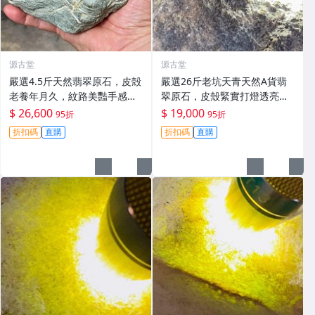
源古堂
源古堂
嚴選4.5斤天然翡翠原石，皮殻
嚴選26斤老坑天青天然A貨翡
老養年月久，紋路美豔手感
翠原石，皮殼緊實打燈透亮，
佳，適宜製作手鏈或珍藏#翡
顏色濃郁種水佳，質感飽滿，
$ 26,600
$ 19,000
95折
95折
翠 #天然翡翠 #A貨翡翠玉石
適合打造手鏈料，保真可加
折扣碼
直購
折扣碼
直購
工，支持定制#翡翠原石 #A貨
翡翠 #手鏈料