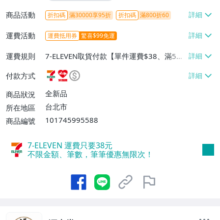
商品活動
折扣碼
滿30000享95折
折扣碼
滿800折60
運費活動
運費抵用券
驚喜$99免運
運費規則
7-ELEVEN取貨付款【單件運費$38、滿5件
或消費滿$1298免運費】、7-ELEVEN取貨
付款方式
不付款【免運費】、萊爾富取貨付款【單件
運費$60、滿5件或消費滿$1298免運
全新品
商品狀況
費】、宅配/貨運【單件運費$120、滿5件
台北市
所在地區
或消費滿$1598免運費】
101745995588
商品編號
7-ELEVEN 運費只要
38
元
不限金額、筆數，筆筆優惠無限次！