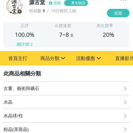
源古堂
店鋪
實名驗證
粉絲數
6
19分鐘前上線
追蹤
7
正評
出貨速度
未出貨率
100.0%
7~8
20%
天
總評價
2
首頁主打
商品分類
活動優惠
直播影
sign
sign
2
其它
[全店] 周年慶
[全店] 粉絲專享
古董、藝術與礦石
水晶
水晶球/柱
粉晶(芙蓉晶)