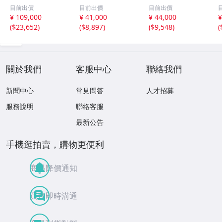
ツ 丸玉 18.2mm
丸玉 10.5mm 1.6
ツ 丸玉 13.7mm
目前出價
目前出價
目前出價
8.5g
g
3.7g
¥ 109,000
¥ 41,000
¥ 44,000
¥
(
$23,652
)
(
$8,897
)
(
$9,548
)
(
關於我們
客服中心
聯絡我們
新聞中心
常見問答
人才招募
服務說明
聯絡客服
最新公告
手機逛拍賣，購物更便利
商品降價通知
買賣即時溝通