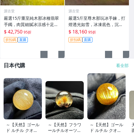
源古堂
源古堂
嚴選15斤重至純木那冰種翡翠
嚴選5斤至尊木那玩冰手鍊，打
手鐲，肉質細膩冰涼感十足，
燈透光如雪，冰凍底色，沉穩
螢光美不勝收，重量壓手極具
厚重，推薦收藏級天然A貨翡
$ 42,750
$ 18,160
95折
95折
收藏價值。翡翠玉器 翡翠手鏈
翠手鍊#翡翠#天然A貨#手鍊
折扣碼
直購
折扣碼
直購
冰種翡翠
日本代購
看全部
～【天然】ゴール
～【天然】フラワ
～【天然】ゴール
ド ルチル クオー
ールチルオーツ
ド ルチル クオー