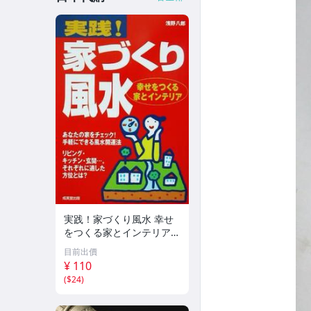
実践！家づくり風水 幸せ
をつくる家とインテリア/
浅野八郎(著者)
目前出價
¥ 110
(
$24
)