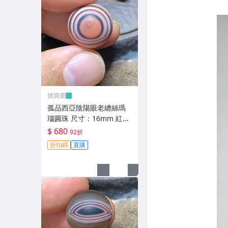
德寶齋
孤品西亞陰陽眼老纏絲瑪
瑙圓珠 尺寸：16mm 紅彤
彤的太陽眼黑瞳天眼，呈
$ 680
92折
現陰 天珠 瑪瑙 古玩 二手
折扣碼
直購
【德寶齋】6343