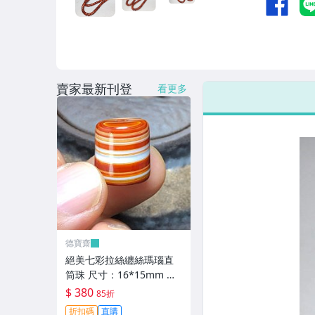
賣家最新刊登
看更多
德寶齋
絕美七彩拉絲纏絲瑪瑙直
筒珠 尺寸：16*15mm 七
彩拉絲，螺旋上升，高瓷
$ 380
85折
料子， 天珠 瑪瑙 古玩 二
折扣碼
直購