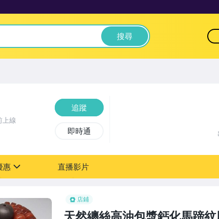
搜尋
追蹤
前上線
即時通
優惠
直播影片
sign
0元【粉絲轉享】
店鋪
天然纏絲高油包漿鈣化馬蹄紋風