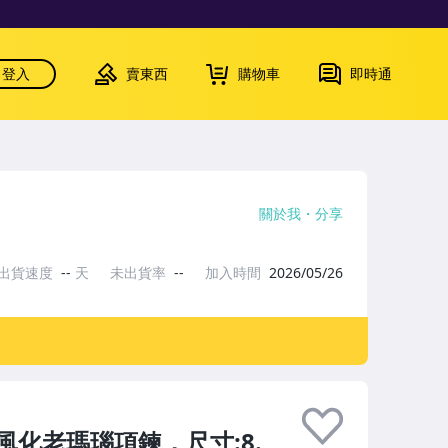
登入
賣東西
購物車
即時通
關於我
分享
出貨速度
--
天
未出貨率
--
加入時間
2026/05/26
化老瑪瑙項鍊，尺寸:8.