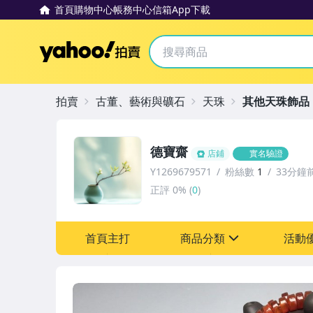
首頁
購物中心
帳務中心
信箱
App下載
Yahoo拍賣
拍賣
古董、藝術與礦石
天珠
其他天珠飾品
德寶齋
店鋪
實名驗證
Y1269679571
粉絲數
1
33分鐘
正評
0%
(
0
)
首頁主打
商品分類
活動
sign
其它
[全店] 追蹤本賣場立減6