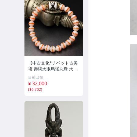
【中古文化*チベット古美
術 赤縞天眼瑪瑙丸珠 天地
天珠組み合わせブレスレッ
目前出價
ト 縞瑪瑙 古玩 アンティー
¥ 32,000
ク お守り コレクション 腕
(
$6,702
)
輪 】