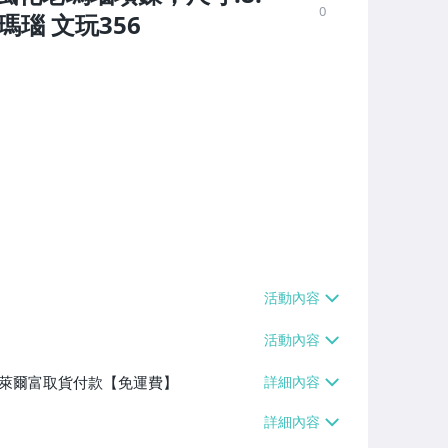
0
瑪瑙 文玩356
】、萊爾富取貨付款【免運費】