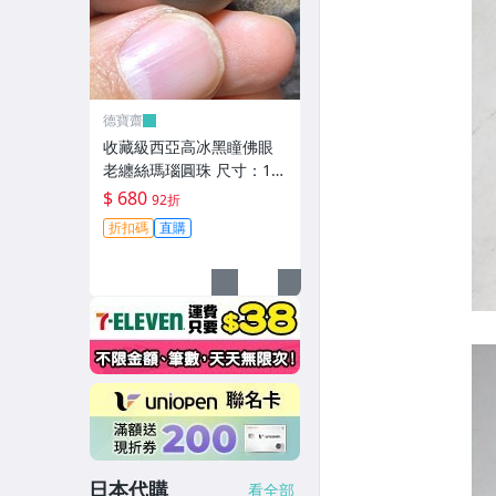
德寶齋
收藏級西亞高冰黑瞳佛眼
老纏絲瑪瑙圓珠 尺寸：16
mm 整顆珠子通體高冰，
$ 680
92折
只有 天珠 瑪瑙 古玩 二手
折扣碼
直購
【德寶齋】6344
日本代購
看全部