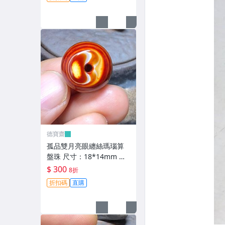
手【德寶齋】6346
德寶齋
孤品雙月亮眼纏絲瑪瑙算
盤珠 尺寸：18*14mm 一
面居中月亮眼，超神奇，
$ 300
8折
高瓷料 天珠 瑪瑙 古玩 二
折扣碼
直購
手【德寶齋】6345