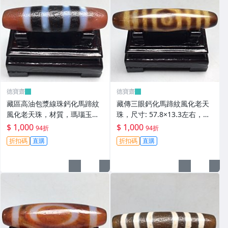
德寶齋
德寶齋
藏區高油包漿線珠鈣化馬蹄紋
藏傳三眼鈣化馬蹄紋風化老天
風化老天珠，材質，瑪瑙玉
珠，尺寸: 57.8×13.3左右，材
髓，尺寸：49.4×13左 天珠 瑪
質：瑪瑙，玉髓， 天珠 瑪瑙
$ 1,000
$ 1,000
94折
94折
瑙 硃砂【德寶齋】408
硃砂【德寶齋】407
折扣碼
直購
折扣碼
直購