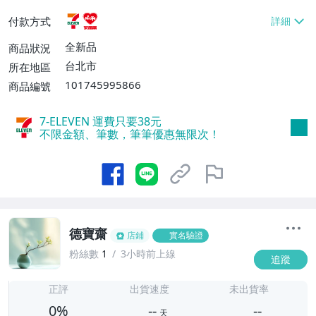
貨付款【免運費】
付款方式
全新品
商品狀況
台北市
所在地區
101745995866
商品編號
7-ELEVEN 運費只要
38
元
不限金額、筆數，筆筆優惠無限次！
德寶齋
店鋪
實名驗證
粉絲數
1
3小時前上線
追蹤
-
-
正評
出貨速度
未出貨率
0%
--
--
天