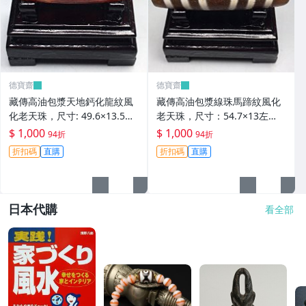
德寶齋
德寶齋
藏傳高油包漿天地鈣化龍紋風
藏傳高油包漿線珠馬蹄紋風化
化老天珠，尺寸: 49.6×13.5左
老天珠，尺寸：54.7×13左
右，材質：瑪瑙， 天珠 瑪瑙
右，材質：瑪瑙，玉髓 天珠 瑪
$ 1,000
$ 1,000
94折
94折
硃砂【德寶齋】406
瑙 硃砂【德寶齋】405
折扣碼
直購
折扣碼
直購
日本代購
看全部