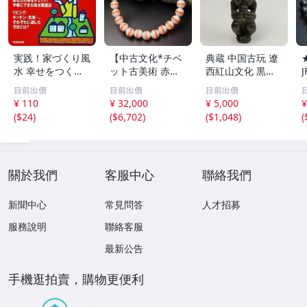
実践！家づくり風
【中古文化*チベ
典蔵 中国古玩 遼
水 幸せをつくる
ット古美術 赤縞
西紅山文化 黒曜
家とインテリア/
天眼瑪瑙丸珠 天
石 黒皮玉 太陽神
目前出價
目前出價
目前出價
浅野八郎(著者)
地天珠組み合わせ
祈祷像 唐物 骨董
¥ 110
¥ 32,000
¥ 5,000
¥
ブレスレット 縞
品 古美術 古玉 彫
(
$24
)
(
$6,702
)
(
$1,048
)
(
瑪瑙 古玩 アンテ
刻 時代物 魔除け
ィーク お守り コ
古代風 守護像 置
レクション 腕輪
物
】
關於我們
客服中心
聯絡我們
新聞中心
常見問答
人才招募
服務說明
聯絡客服
最新公告
手機逛拍賣，購物更便利