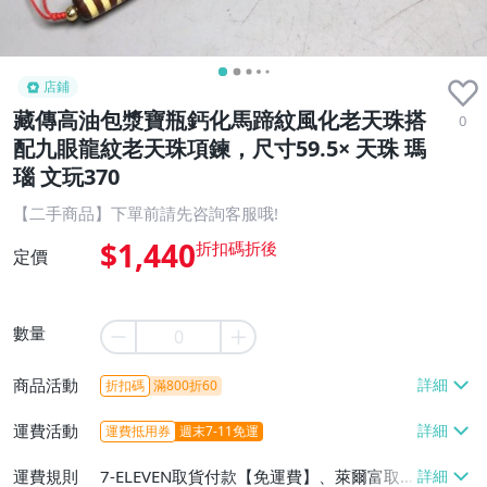
店鋪
藏傳高油包漿寶瓶鈣化馬蹄紋風化老天珠搭
0
配九眼龍紋老天珠項鍊，尺寸59.5× 天珠 瑪
瑙 文玩370
【二手商品】下單前請先咨詢客服哦!
$1,440
定價
數量
商品活動
折扣碼
滿800折60
運費活動
運費抵用券
週末7-11免運
運費規則
7-ELEVEN取貨付款【免運費】、萊爾富取