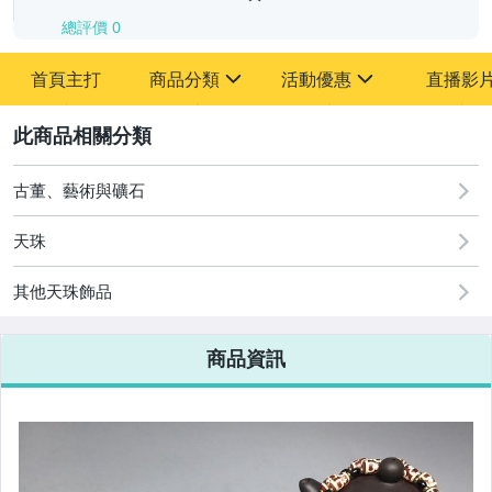
總評價
0
-
首頁主打
商品分類
活動優惠
直播影
-
sign
sign
其它
[全店] 追蹤本賣場立減60元【粉絲轉享】
2
古董、藝術與礦石
天珠
其他天珠飾品
商品資訊