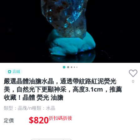
店鋪
嚴選晶體油膽水晶，通透帶紋路紅泥熒光
0
美，自然光下更顯神采，高度3.1cm，推薦
收藏！晶體 熒光 油膽
類型：晶塊/n種類：水晶
$820
定價