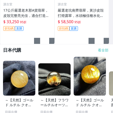
源古堂
源古堂
17公斤嚴選老木那A貨翡翠，
嚴選老坑南齊翡翠，黃沙皮殻
皮殼完整亮光佳，適合打造精
打燈露翠，水頭極佳種水化
品手鐲#翡翠 #老木那 #A貨翡
開，形體端正壓手感強，起貨
$ 33,250
$ 58,500
95折
95折
翠
率高色辣色陽 滿色滿綠 直接收
折扣碼
直購
折扣碼
直購
藏 翡翠 翡翠玉石 A貨翡翠
日本代購
看全部
～【天然】ゴール
～【天然】フラワ
～【天然】ゴール
ド ルチル クオー
ールチルオーツ
ド ルチル クオー
ツ 丸玉 18.2mm
丸玉 10.5mm 1.6
ツ 丸玉 13.7mm
目前出價
目前出價
目前出價