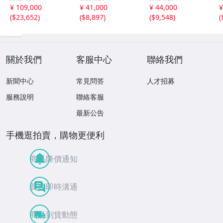
8.5g
g
3.7g
¥ 109,000
¥ 41,000
¥ 44,000
¥
(
$23,652
)
(
$8,897
)
(
$9,548
)
(
關於我們
客服中心
聯絡我們
新聞中心
常見問答
人才招募
服務說明
聯絡客服
最新公告
手機逛拍賣，購物更便利
商品降價通知
買賣即時溝通
商品到貨動態