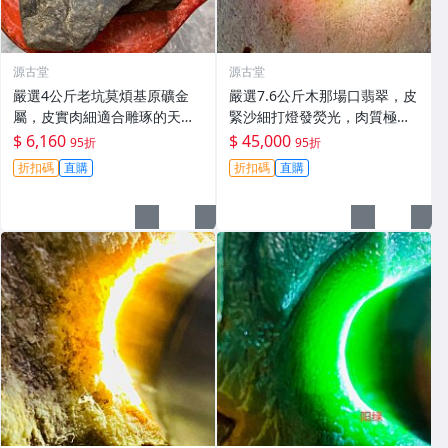
源古堂
源古堂
嚴選4公斤老坑莫煩基原礦金
嚴選7.6公斤木那場口翡翠，皮
屬，皮實肉細適合雕琢的天然
緊沙細打燈發熒光，肉質極致
翡翠原石。天然翡翠 翡翠玉石
細膩重量壓手，適合打造手
$ 6,160
$ 45,000
95折
95折
A貨翡翠
鐲，尤其推薦春帶彩款式，可
折扣碼
直購
折扣碼
直購
玩性超高#翡翠 #天然翡翠 #A
貨翡翠玉石