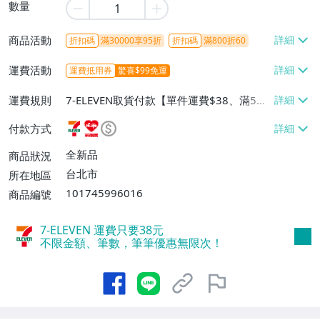
數量
商品活動
折扣碼
滿30000享95折
折扣碼
滿800折60
運費活動
運費抵用券
驚喜$99免運
運費規則
7-ELEVEN取貨付款【單件運費$38、滿5件
或消費滿$1298免運費】、7-ELEVEN取貨
付款方式
不付款【免運費】、萊爾富取貨付款【單件
運費$60、滿5件或消費滿$1298免運
全新品
商品狀況
費】、宅配/貨運【單件運費$120、滿5件
台北市
所在地區
或消費滿$1598免運費】
101745996016
商品編號
7-ELEVEN 運費只要
38
元
不限金額、筆數，筆筆優惠無限次！