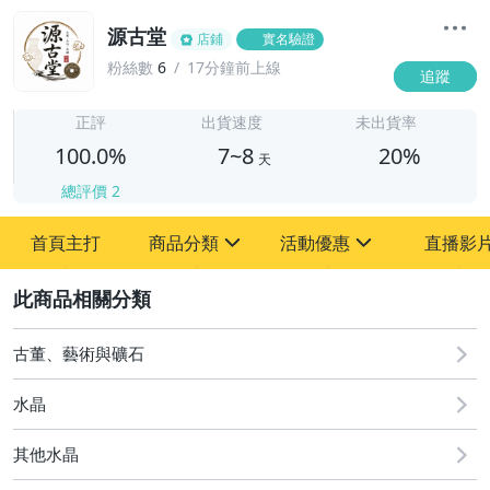
源古堂
店鋪
實名驗證
粉絲數
6
17分鐘前上線
追蹤
7
正評
出貨速度
未出貨率
100.0%
7~8
20%
天
總評價
2
首頁主打
商品分類
活動優惠
直播影
sign
sign
2
其它
[全店] 周年慶
[全店] 粉絲專享
古董、藝術與礦石
水晶
其他水晶