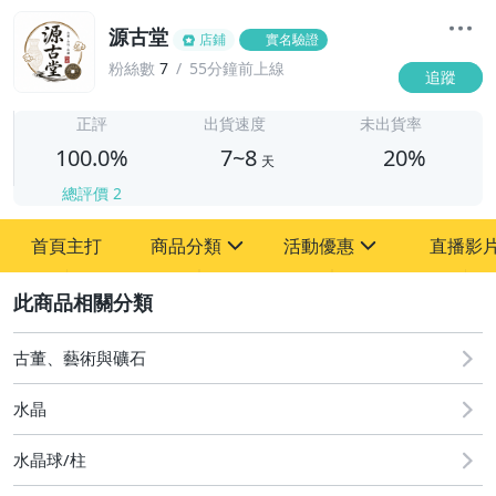
源古堂
店鋪
實名驗證
粉絲數
7
55分鐘前上線
追蹤
7
正評
出貨速度
未出貨率
100.0%
7~8
20%
天
總評價
2
首頁主打
商品分類
活動優惠
直播影
sign
sign
2
其它
[全店] 周年慶
[全店] 粉絲專享
古董、藝術與礦石
水晶
水晶球/柱