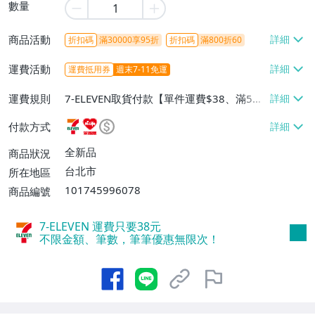
數量
商品活動
折扣碼
滿30000享95折
折扣碼
滿800折60
運費活動
運費抵用券
週末7-11免運
運費規則
7-ELEVEN取貨付款【單件運費$38、滿5件
或消費滿$1298免運費】、7-ELEVEN取貨
付款方式
不付款【免運費】、萊爾富取貨付款【單件
運費$60、滿5件或消費滿$1298免運
全新品
商品狀況
費】、宅配/貨運【單件運費$120、滿5件
台北市
所在地區
或消費滿$1598免運費】
101745996078
商品編號
7-ELEVEN 運費只要
38
元
不限金額、筆數，筆筆優惠無限次！