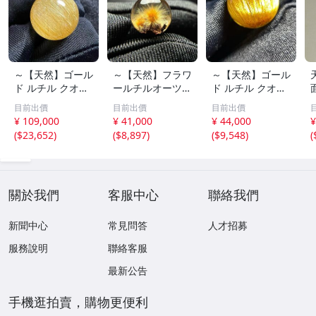
～【天然】ゴール
～【天然】フラワ
～【天然】ゴール
ド ルチル クオー
ールチルオーツ
ド ルチル クオー
ツ 丸玉 18.2mm
丸玉 10.5mm 1.6
ツ 丸玉 13.7mm
目前出價
目前出價
目前出價
8.5g
g
3.7g
¥ 109,000
¥ 41,000
¥ 44,000
¥
(
$23,652
)
(
$8,897
)
(
$9,548
)
(
關於我們
客服中心
聯絡我們
新聞中心
常見問答
人才招募
服務說明
聯絡客服
最新公告
手機逛拍賣，購物更便利