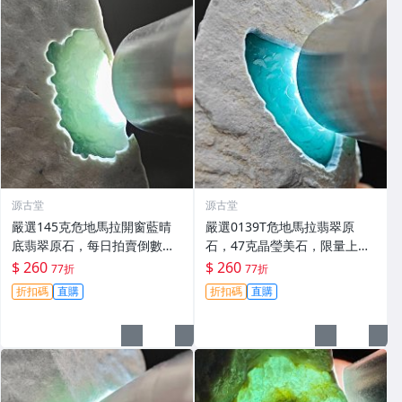
源古堂
源古堂
嚴選145克危地馬拉開窗藍晴
嚴選0139T危地馬拉翡翠原
底翡翠原石，每日拍賣倒數計
石，47克晶瑩美石，限量上
時，即刻競拍。危地馬拉翡翠
拍，今夜11點截標！真實成交
$ 260
$ 260
77折
77折
擬價 藍色翡翠 晶塊 夜拍截標
等你來。危地馬拉 翡翠原石 拍
折扣碼
直購
折扣碼
直購
十一點
賣