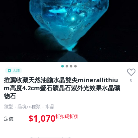
店鋪
推薦收藏天然油膽水晶雙尖minerallithiu
0
m高度4.2cm螢石礦晶石紫外光效果水晶礦
物石
類型：晶塊/n種類：水晶
$1,070
定價