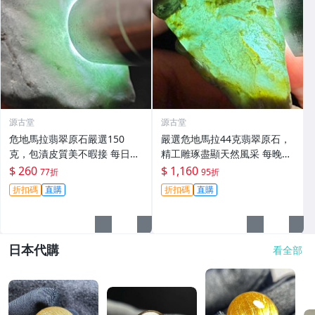
源古堂
源古堂
危地馬拉翡翠原石嚴選150
嚴選危地馬拉44克翡翠原石，
克，包漬皮質美不暇接 每日拍
精工雕琢盡顯天然風采 每晚11
賣晚11點截標 真實成交 危地
點截標 日拍推薦 危地馬拉 翡
$ 260
$ 1,160
77折
95折
馬拉、翡翠原石、包漿皮
翠原石 雕琢作品
折扣碼
直購
折扣碼
直購
日本代購
看全部