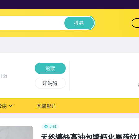
搜尋
追蹤
上線
即時通
優惠
直播影片
sign
0元【粉絲轉享】
店鋪
天然纏絲高油包漿鈣化馬蹄紋風