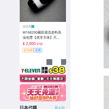
德寶齋
W168200藏區迴流老料高
油包漿【虎牙天珠】尺
寸：30*13毫米 重量8.8克
$ 2,000
97折
一顆可以改 天珠 瑪瑙 文玩
折扣碼
直購
【德寶齋】497
日本代購
看全部