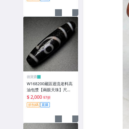
玩【德寶齋】499
德寶齋
W168200藏區迴流老料高
油包漿【兩眼天珠】尺
寸：48*12毫米 重量11克
$ 2,000
97折
圖騰清晰流暢 天珠 瑪瑙 文
折扣碼
直購
玩【德寶齋】498