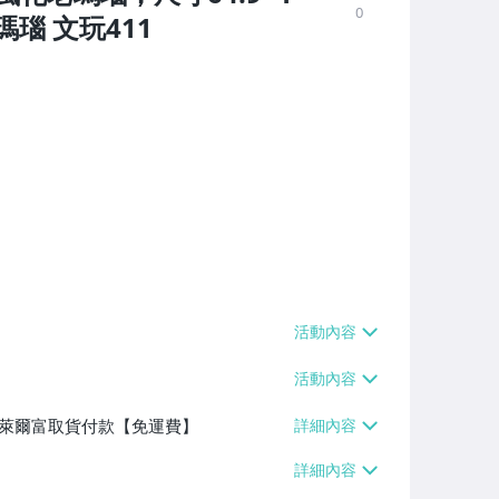
0
瑪瑙 文玩411
】、萊爾富取貨付款【免運費】