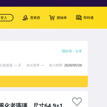
登入
賣東西
購物車
即時通
關於我
分享
出貨速度
--
天
未出貨率
--
加入時間
2026/05/26
化老瑪瑙，尺寸64.9×1