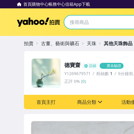
首頁
購物中心
帳務中心
信箱
App下載
Yahoo拍賣
拍賣
古董、藝術與礦石
天珠
其他天珠飾品
德寶齋
店鋪
實名驗證
Y1269679571
粉絲數
1
6分鐘前
正評
0%
(
0
)
首頁主打
商品分類
活動
sign
其它
[全店] 追蹤本賣場立減6