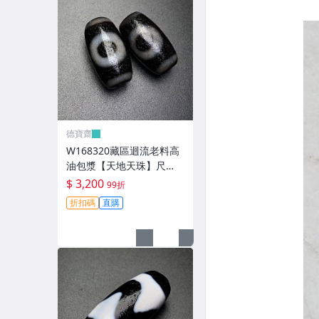
德寶齋
W168320藏區迴流老料高
油包漿【天地天珠】尺
寸：21*11毫米 重量8.3克
$ 3,200
99折
天圓地方， 天珠 瑪瑙 文玩
折扣碼
直購
【德寶齋】999