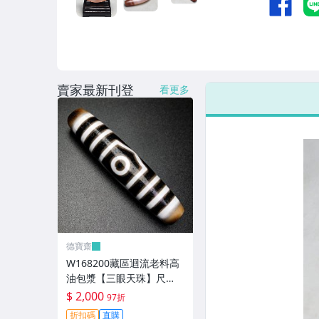
賣家最新刊登
看更多
德寶齋
W168200藏區迴流老料高
油包漿【三眼天珠】尺
寸：58*13毫米 重量15.2
$ 2,000
97折
克馬蹄清紋晰 天珠 瑪瑙 文
折扣碼
直購