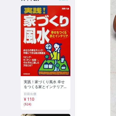
実践！家づくり風水 幸せ
をつくる家とインテリア/
浅野八郎(著者)
目前出價
¥ 110
(
$24
)