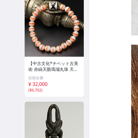
【中古文化*チベット古美
術 赤縞天眼瑪瑙丸珠 天地
天珠組み合わせブレスレッ
目前出價
ト 縞瑪瑙 古玩 アンティー
¥ 32,000
ク お守り コレクション 腕
(
$6,702
)
輪 】