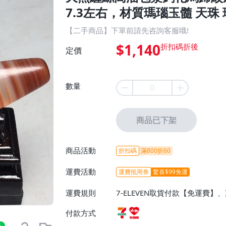
7.3左右，材質瑪瑙玉髓 天珠 
【二手商品】下單前請先咨詢客服哦!
$1,140
定價
數量
商品已下架
商品活動
折扣碼
滿800折60
運費活動
運費抵用券
驚喜$99免運
運費規則
7-ELEVEN取貨付款【免運費
付款方式