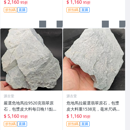
賣截拍11點，真實成交等您
拍。 危地馬拉 翡翠原石 大料
$ 2,160
$ 1,160
95折
95折
來！翡翠 原石 包漝
折扣碼
直購
折扣碼
直購
源古堂
源古堂
嚴選危地馬拉9520克翡翠原
危地馬拉嚴選翡翠原石，包漿
石，包漿皮大料每日晚11點拍
皮大料重1538克，毫米尺碼專
賣截標，真實成交保證！翡翠
為收藏家推薦。10月拍賣，晚
$ 5,160
$ 1,160
95折
95折
原石 拍賣 9520克
11點截標。 危地馬拉 翡翠 原
折扣碼
直購
折扣碼
直購
石