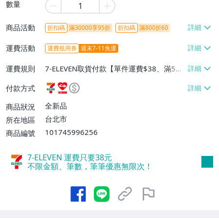
數量
商品活動
折扣碼
滿30000享95折
折扣碼
滿800折60
運費活動
運費抵用券
週末7-11免運
運費規則
7-ELEVEN取貨付款【單件運費$38、滿5件
或消費滿$1298免運費】、7-ELEVEN取貨
付款方式
不付款【免運費】、萊爾富取貨付款【單件
運費$60、滿5件或消費滿$1298免運
全新品
商品狀況
費】、宅配/貨運【單件運費$120、滿5件
台北市
所在地區
或消費滿$1598免運費】
101745996256
商品編號
7-ELEVEN 運費只要
38
元
不限金額、筆數，筆筆優惠無限次！