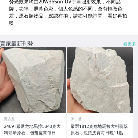
賣家最新刊登
看更多
源古堂
源古堂
2469T嚴選危地馬拉5340克大
嚴選1812克危地馬拉大料翡翠
料翡翠原石，包漿皮質每日拍
原石，包漿皮質每日晚11點截