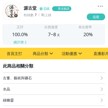
源古堂
店鋪
實名驗證
粉絲數
7
剛上線
追蹤
7
正評
出貨速度
未出貨率
100.0%
7~8
20%
天
總評價
2
首頁主打
商品分類
活動優惠
直播影
sign
sign
2
其它
[全店] 周年慶
[全店] 粉絲專享
古董、藝術與礦石
水晶
綠幽靈