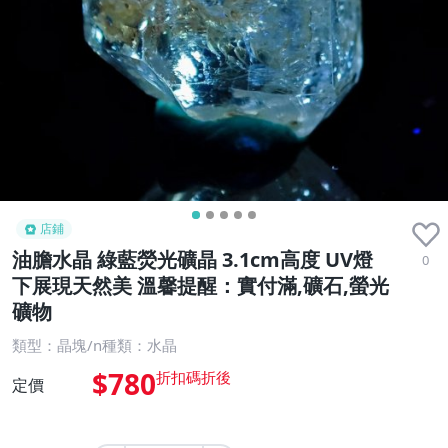
店鋪
油膽水晶 綠藍熒光礦晶 3.1cm高度 UV燈
0
下展現天然美 溫馨提醒：實付滿,礦石,螢光
礦物
類型：晶塊/n種類：水晶
$780
定價