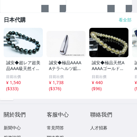
日本代購
看全部
誠安◆超レア超美
誠安◆極品AAAA
誠安◆極品天然A
品AAA級天然イー
Aテラヘルツ鉱石
AAAAゴールドタ
グルアイブレスレ
マッサージ棒サイ
イチンルチルブレ
目前出價
目前出價
目前出價
ット 10mm [T15
ズ：小[T557-215
スレット 6mm [T
m
¥ 1,540
¥ 1,738
¥ 440
¥
6-6923]
1]
171-7937]
(
$333
)
(
$376
)
(
$96
)
(
關於我們
客服中心
聯絡我們
新聞中心
常見問答
人才招募