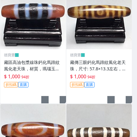
德寶齋
德寶齋
藏區高油包漿線珠鈣化馬蹄紋
藏傳三眼鈣化馬蹄紋風化老天
風化老天珠，材質，瑪瑙玉
珠，尺寸: 57.8×13.3左右，材
髓，尺寸：49.4×13左 天珠 瑪
質：瑪瑙，玉髓， 天珠 瑪瑙
$ 1,000
$ 1,000
94折
94折
瑙 硃砂【德寶齋】408
硃砂【德寶齋】407
折扣碼
直購
折扣碼
直購