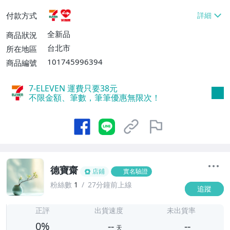
貨付款【免運費】
付款方式
全新品
商品狀況
台北市
所在地區
101745996394
商品編號
7-ELEVEN 運費只要
38
元
不限金額、筆數，筆筆優惠無限次！
德寶齋
店鋪
實名驗證
粉絲數
1
27分鐘前上線
追蹤
-
-
正評
出貨速度
未出貨率
0%
--
--
天