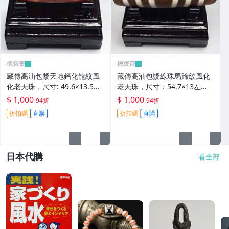
德寶齋
德寶齋
藏傳高油包漿天地鈣化龍紋風
藏傳高油包漿線珠馬蹄紋風化
化老天珠，尺寸: 49.6×13.5左
老天珠，尺寸：54.7×13左
右，材質：瑪瑙， 天珠 瑪瑙
右，材質：瑪瑙，玉髓 天珠 瑪
$ 1,000
$ 1,000
94折
94折
硃砂【德寶齋】406
瑙 硃砂【德寶齋】405
折扣碼
直購
折扣碼
直購
日本代購
看全部