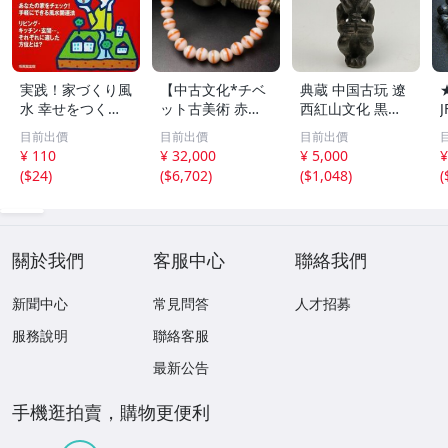
実践！家づくり風
【中古文化*チベ
典蔵 中国古玩 遼
水 幸せをつくる
ット古美術 赤縞
西紅山文化 黒曜
家とインテリア/
天眼瑪瑙丸珠 天
石 黒皮玉 太陽神
目前出價
目前出價
目前出價
浅野八郎(著者)
地天珠組み合わせ
祈祷像 唐物 骨董
¥ 110
¥ 32,000
¥ 5,000
¥
ブレスレット 縞
品 古美術 古玉 彫
(
$24
)
(
$6,702
)
(
$1,048
)
(
瑪瑙 古玩 アンテ
刻 時代物 魔除け
ィーク お守り コ
古代風 守護像 置
レクション 腕輪
物
】
關於我們
客服中心
聯絡我們
新聞中心
常見問答
人才招募
服務說明
聯絡客服
最新公告
手機逛拍賣，購物更便利