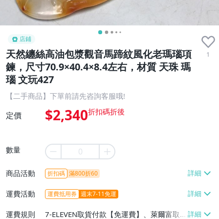
店鋪
天然纏絲高油包漿觀音馬蹄紋風化老瑪瑙項
1
鍊，尺寸70.9×40.4×8.4左右，材質 天珠 瑪
瑙 文玩427
【二手商品】下單前請先咨詢客服哦!
$2,340
定價
數量
商品活動
折扣碼
滿800折60
運費活動
運費抵用券
週末7-11免運
運費規則
7-ELEVEN取貨付款【免運費】、萊爾富取