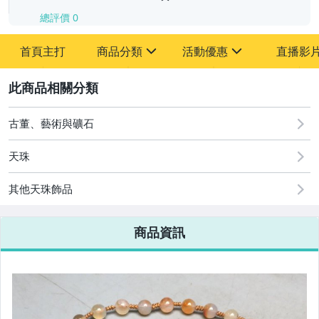
總評價
0
-
首頁主打
商品分類
活動優惠
直播影
-
sign
sign
其它
[全店] 追蹤本賣場立減60元【粉絲轉享】
2
古董、藝術與礦石
天珠
其他天珠飾品
商品資訊