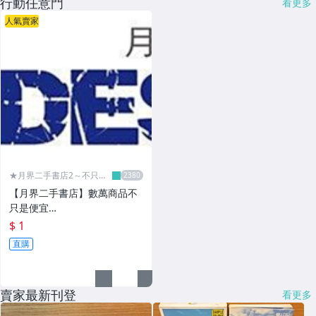
行動任意門
看更多
人氣賣家
★月界二手書店2～不只是
便宜...★
【月界二手書店】數萬商品不
只是便宜…
$ 1
直購
賣家最新刊登
看更多