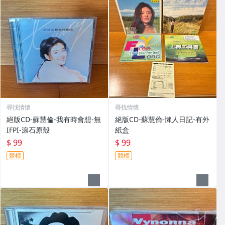
尋找情懷
尋找情懷
絕版CD-蘇慧倫-我有時會想-無
絕版CD-蘇慧倫-懶人日記-有外
IFPI-滾石原殼
紙盒
$ 99
$ 99
競標
競標