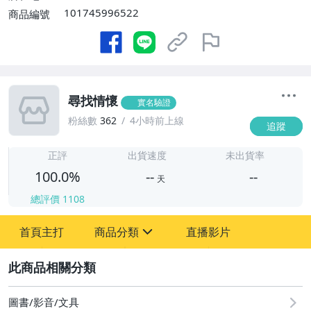
101745996522
商品編號
尋找情懷
實名驗證
粉絲數
362
4小時前上線
追蹤
-
-
正評
出貨速度
未出貨率
100.0%
--
--
天
總評價
1108
-
首頁主打
商品分類
直播影片
-
sign
圖書/影音/文具
2
偶像、球員卡與郵幣
圖書/影音/文具