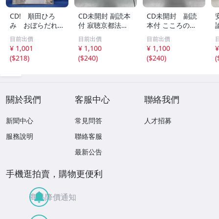
CD! 順田ひろ
CD未開封 副読本
CD未開封 副読
み おぼらだれ
付 寂聴京都法話
本付 こころの
ん 帯付き OM
集 ユーキャン
扉 河合隼雄講話
目前出價
目前出價
目前出價
CD-16 42405
集
¥ 1,001
¥ 1,100
¥ 1,100
¥
(
$218
)
(
$240
)
(
$240
)
(
關於我們
客服中心
聯絡我們
新聞中心
常見問答
人才招募
服務說明
聯絡客服
最新公告
手機逛拍賣，購物更便利
商品降價通知