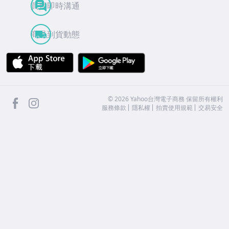
買賣即時溝通
商品到貨動態
APP Store
Google Play
facebook
Instagram
©
2026
Yahoo台灣電子商務 保留所有權利
服務條款
隱私權
拍賣使用規範
交易安全