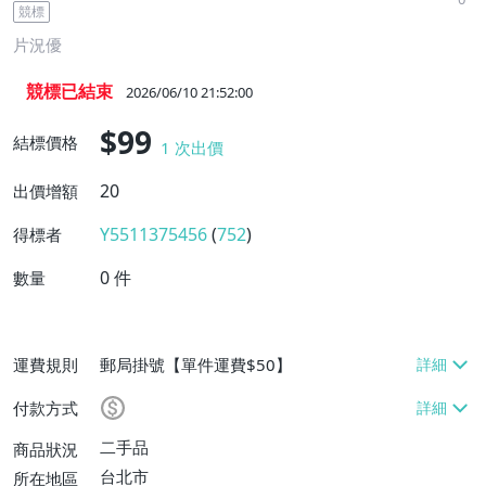
競標
片況優
競標已結束
2026/06/10 21:52:00
$99
結標價格
1
次出價
20
出價增額
Y5511375456
(
752
)
得標者
0
件
數量
運費規則
郵局掛號【單件運費$50】
付款方式
二手品
商品狀況
台北市
所在地區