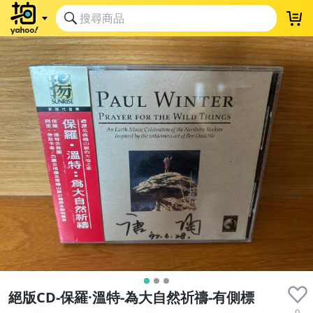
絕版CD-保羅·溫特-為大自然祈禱-有側標
0