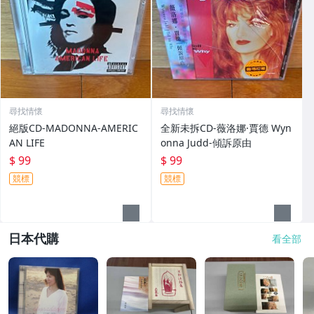
尋找情懷
尋找情懷
絕版CD-MADONNA-AMERIC
全新未拆CD-薇洛娜·賈德 Wyn
AN LIFE
onna Judd-傾訴原由
$ 99
$ 99
競標
競標
日本代購
看全部