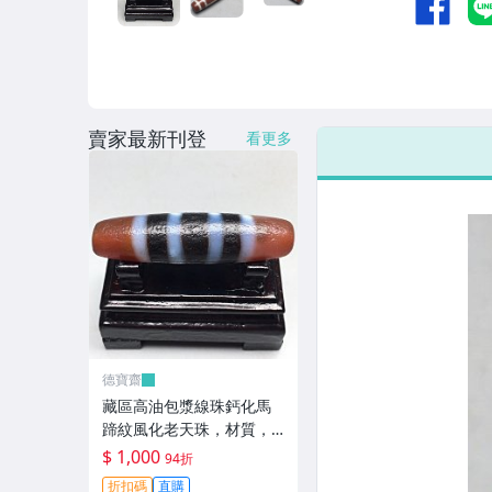
賣家最新刊登
看更多
德寶齋
藏區高油包漿線珠鈣化馬
蹄紋風化老天珠，材質，
瑪瑙玉髓，尺寸：49.4×13
$ 1,000
94折
左 天珠 瑪瑙 硃砂【德寶
折扣碼
直購