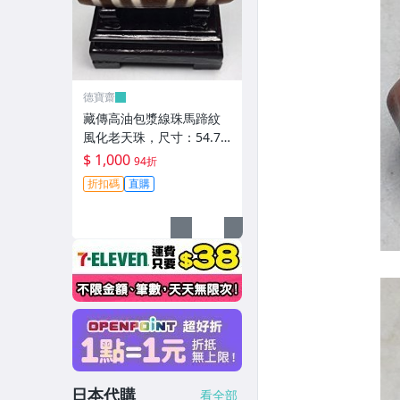
德寶齋
藏傳高油包漿線珠馬蹄紋
風化老天珠，尺寸：54.7×
13左右，材質：瑪瑙，玉
$ 1,000
94折
髓 天珠 瑪瑙 硃砂【德寶
折扣碼
直購
齋】405
日本代購
看全部