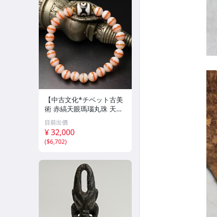
【中古文化*チベット古美
術 赤縞天眼瑪瑙丸珠 天地
天珠組み合わせブレスレッ
目前出價
ト 縞瑪瑙 古玩 アンティー
¥ 32,000
ク お守り コレクション 腕
(
$6,702
)
輪 】