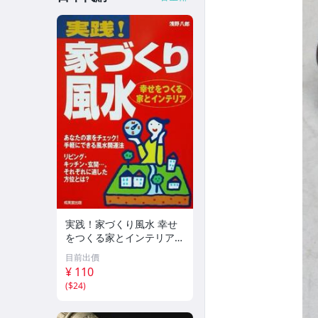
実践！家づくり風水 幸せ
をつくる家とインテリア/
浅野八郎(著者)
目前出價
¥ 110
(
$24
)