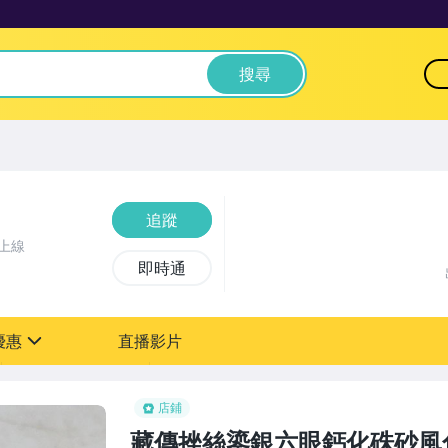
搜尋
追蹤
上線
即時通
優惠
直播影片
sign
0元【粉絲轉享】
店鋪
藏傳挫絲鎏銀六眼鈣化硃砂風化老