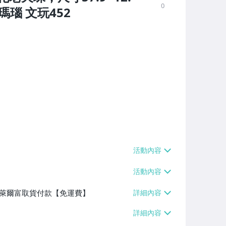
0
瑪瑙 文玩452
】、萊爾富取貨付款【免運費】