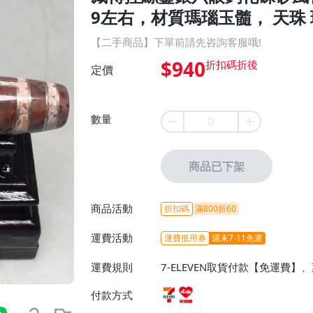
9左右，材質瑪瑙玉髓， 天珠 
【二手商品】下單前請先咨詢客服哦!
$940
定價
數量
商品已下架
商品活動
折扣碼
滿800折60
運費活動
運費抵用券
週末7-11免運
運費規則
7-ELEVEN取貨付款【免運費
付款方式