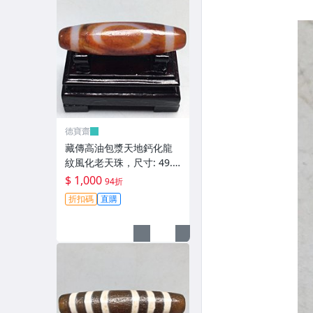
德寶齋
藏傳高油包漿天地鈣化龍
紋風化老天珠，尺寸: 49.6
×13.5左右，材質：瑪瑙，
$ 1,000
94折
天珠 瑪瑙 硃砂【德寶齋】
折扣碼
直購
406