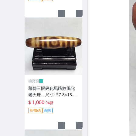
齋】408
德寶齋
藏傳三眼鈣化馬蹄紋風化
老天珠，尺寸: 57.8×13.3
左右，材質：瑪瑙，玉
$ 1,000
94折
髓， 天珠 瑪瑙 硃砂【德寶
折扣碼
直購
齋】407