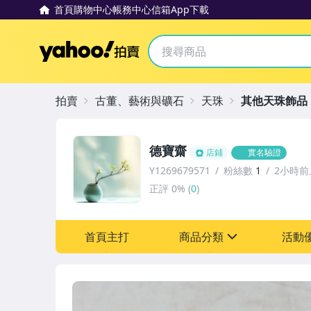
首頁
購物中心
帳務中心
信箱
App下載
Yahoo拍賣
拍賣
古董、藝術與礦石
天珠
其他天珠飾品
德寶齋
店鋪
實名驗證
Y1269679571
粉絲數
1
2小時前
正評
0%
(
0
)
首頁主打
商品分類
活動
sign
其它
[全店] 追蹤本賣場立減6