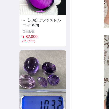
～【天然】アメジスト ル
ース 18.7g
目前出價
¥ 82,800
(
$18,120
)