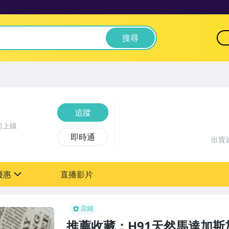
搜尋
追蹤
前上線
即時通
出貨
優惠
直播影片
sign
店鋪
推薦收藏：H91天然馬達加