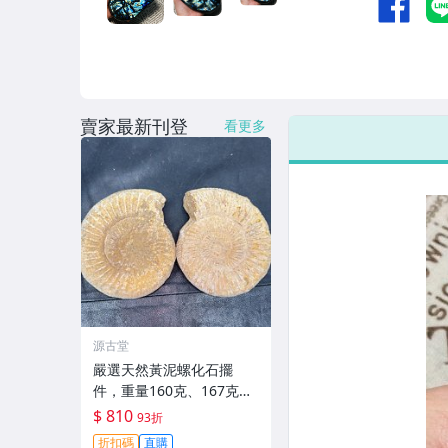
賣家最新刊登
看更多
源古堂
嚴選天然黃泥螺化石擺
件，重量160克、167克，
適合收藏與裝飾 黃泥螺化
$ 810
93折
石 擺件 異類化石
折扣碼
直購