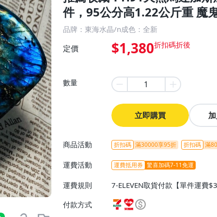
件，95公分高1.22公斤重 魔
品牌：東海水晶/n成色：全新
$1,380
定價
數量
立即購買
加
商品活動
折扣碼
滿30000享95折
折扣碼
滿80
運費活動
運費抵用券
驚喜加碼7-11免運
運費規則
7-ELEVEN取貨付款【單件運費$
ELEVEN取貨不付款【免運費】
付款方式
或消費滿$1298免運費】、宅配