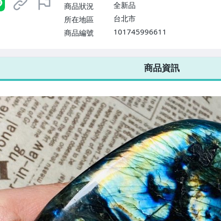
$1598免運費】
全新品
商品狀況
台北市
所在地區
101745996611
商品編號
7-ELEVEN 運費只要
38
元
不限金額、筆數，筆筆優惠無限次！
商品資訊