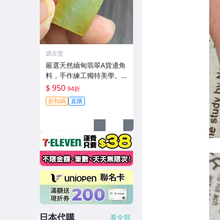
源古堂
嚴選天然緬甸翡翠A貨邊角
料，手作練工獨特美學。
尺寸精準，紋裂自然呈現
$ 950
94折
古典風韻。適合收藏與把
折扣碼
直購
玩。 天然緬甸翡翠 手作料
辦公室擺件
日本代購
看全部