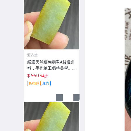
源古堂
嚴選天然緬甸翡翠A貨邊角
料，手作練工獨特美學。
尺寸精準，紋裂自然呈現
$ 950
94折
古典風韻。適合收藏與把
折扣碼
直購
玩。 天然緬甸翡翠 手作料
辦公室擺件