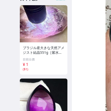
ブラジル産大きな天然アメ
ジスト結晶551g［紫水
晶］1本剣^ ^綺麗
目前出價
¥ 1
(
$1
)