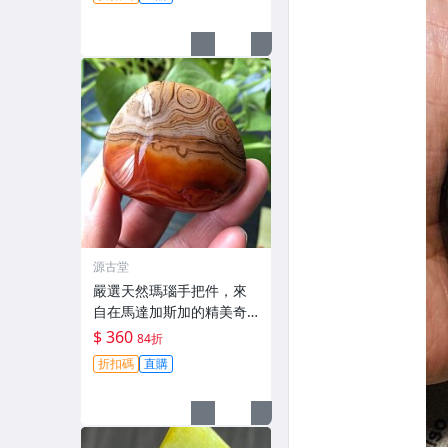
源古堂
嚴選天然瑪瑙手把件，來
自在馬達加斯加的精美奇
石，精巧尺寸52×43×21m
$ 360
84折
m，重達69克。每一件都
折扣碼
直購
是獨特的藝術品，拍立得
驚豔效果！推薦收藏家與
喜愛美石