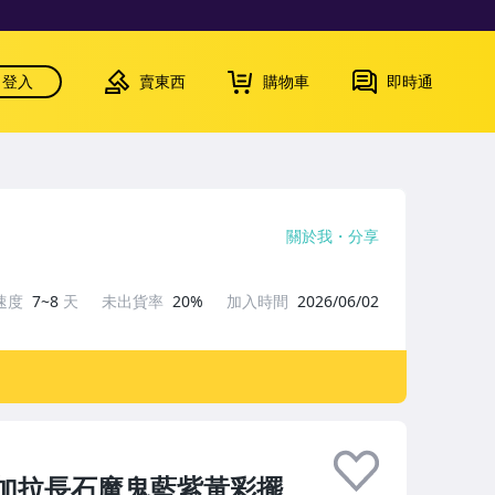
登入
賣東西
購物車
即時通
關於我
分享
速度
7~8
天
未出貨率
20%
加入時間
2026/06/02
斯加拉長石魔鬼藍紫黃彩擺