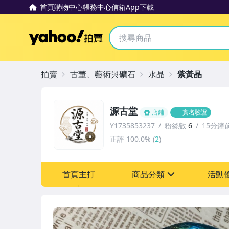
首頁
購物中心
帳務中心
信箱
App下載
Yahoo拍賣
拍賣
古董、藝術與礦石
水晶
紫黃晶
源古堂
店鋪
實名驗證
Y1735853237
粉絲數
6
15分鐘
正評
100.0%
(
2
)
首頁主打
商品分類
活動
sign
其它
[全店] 周年慶
[全店] 粉絲專享