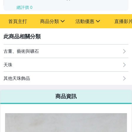
總評價
0
-
首頁主打
商品分類
活動優惠
直播影
-
sign
sign
其它
[全店] 追蹤本賣場立減60元【粉絲轉享】
2
古董、藝術與礦石
天珠
其他天珠飾品
商品資訊