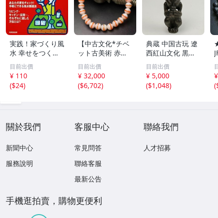
実践！家づくり風
【中古文化*チベ
典蔵 中国古玩 遼
水 幸せをつくる
ット古美術 赤縞
西紅山文化 黒曜
家とインテリア/
天眼瑪瑙丸珠 天
石 黒皮玉 太陽神
目前出價
目前出價
目前出價
浅野八郎(著者)
地天珠組み合わせ
祈祷像 唐物 骨董
¥ 110
¥ 32,000
¥ 5,000
¥
ブレスレット 縞
品 古美術 古玉 彫
(
$24
)
(
$6,702
)
(
$1,048
)
(
瑪瑙 古玩 アンテ
刻 時代物 魔除け
ィーク お守り コ
古代風 守護像 置
レクション 腕輪
物
】
關於我們
客服中心
聯絡我們
新聞中心
常見問答
人才招募
服務說明
聯絡客服
最新公告
手機逛拍賣，購物更便利