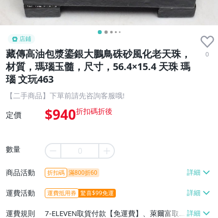
店鋪
藏傳高油包漿鎏銀大鵬鳥硃砂風化老天珠，
0
材質，瑪瑙玉髓，尺寸，56.4×15.4 天珠 瑪
瑙 文玩463
【二手商品】下單前請先咨詢客服哦!
$940
定價
數量
商品活動
折扣碼
滿800折60
運費活動
運費抵用券
驚喜$99免運
運費規則
7-ELEVEN取貨付款【免運費】、萊爾富取