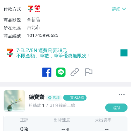
貨付款【免運費】
付款方式
全新品
商品狀況
台北市
所在地區
101745996685
商品編號
7-ELEVEN 運費只要
38
元
不限金額、筆數，筆筆優惠無限次！
德寶齋
店鋪
實名驗證
粉絲數
1
31分鐘前上線
追蹤
-
-
正評
出貨速度
未出貨率
0%
--
--
天