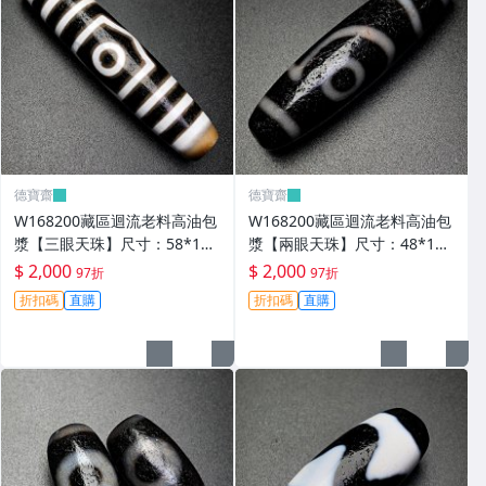
德寶齋
德寶齋
W168200藏區迴流老料高油包
W168200藏區迴流老料高油包
漿【三眼天珠】尺寸：58*13
漿【兩眼天珠】尺寸：48*12
毫米 重量15.2克馬蹄清紋晰 天
毫米 重量11克圖騰清晰流暢
$ 2,000
$ 2,000
97折
97折
珠 瑪瑙 文玩【德寶齋】499
天珠 瑪瑙 文玩【德寶齋】498
折扣碼
直購
折扣碼
直購