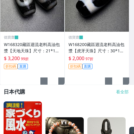
德寶齋
德寶齋
W168320藏區迴流老料高油包
W168200藏區迴流老料高油包
漿【天地天珠】尺寸：21*11
漿【虎牙天珠】尺寸：30*13
毫米 重量8.3克天圓地方， 天
毫米 重量8.8克一顆可以改 天
$ 3,200
$ 2,000
99折
97折
珠 瑪瑙 文玩【德寶齋】999
珠 瑪瑙 文玩【德寶齋】497
折扣碼
直購
折扣碼
直購
日本代購
看全部