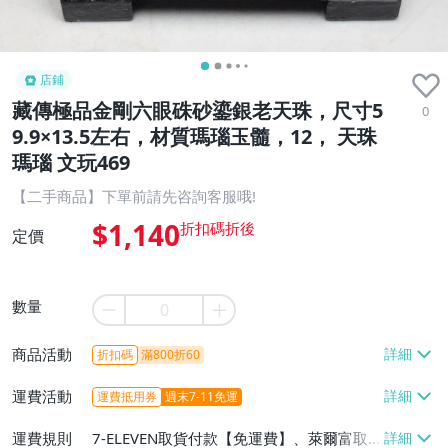
店鋪
藏傳極品金剛六眼硃砂鎏銀老天珠，尺寸5
0
9.9×13.5左右，材質瑪瑙玉髓，12， 天珠
瑪瑙 文玩469
【二手商品】下單前請先咨詢客服哦!
$1,140
定價
數量
商品活動
折扣碼
滿800折60
運費活動
運費抵用券
週末7-11免運
運費規則
7-ELEVEN取貨付款【免運費】、萊爾富取