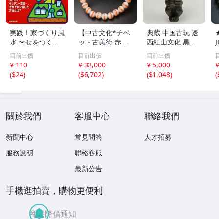
実践！家づくり風
【中古文化*チベ
典蔵 中国古玩 遼
水 幸せをつくる
ット古美術 赤縞
西紅山文化 黒曜
家とインテリア/
天眼瑪瑙丸珠 天
石 黒皮玉 太陽神
目前出價
目前出價
目前出價
浅野八郎(著者)
地天珠組み合わせ
祈祷像 唐物 骨董
¥ 110
¥ 32,000
¥ 5,000
¥
ブレスレット 縞
品 古美術 古玉 彫
(
$24
)
(
$6,702
)
(
$1,048
)
(
瑪瑙 古玩 アンテ
刻 時代物 魔除け
ィーク お守り コ
古代風 守護像 置
レクション 腕輪
物
】
關於我們
客服中心
聯絡我們
新聞中心
常見問答
人才招募
服務說明
聯絡客服
最新公告
手機逛拍賣，購物更便利
商品降價通知