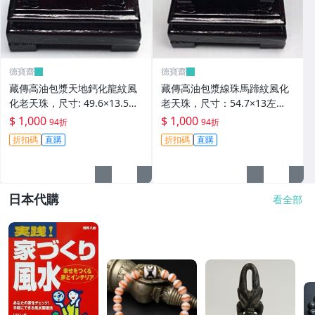
德寶齋
德寶齋
藏傳高油包漿天地鈣化龍紋風
藏傳高油包漿線珠馬蹄紋風化
化老天珠，尺寸: 49.6×13.5左
老天珠，尺寸：54.7×13左
右，材質：瑪瑙， 天珠 瑪瑙
右，材質：瑪瑙，玉髓 天珠 瑪
$ 1,000
$ 1,000
94折
94折
硃砂【德寶齋】406
瑙 硃砂【德寶齋】405
折扣碼
直購
折扣碼
直購
日本代購
看全部