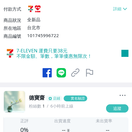
貨付款【免運費】
付款方式
全新品
商品狀況
台北市
所在地區
101745996722
商品編號
7-ELEVEN 運費只要
38
元
不限金額、筆數，筆筆優惠無限次！
德寶齋
店鋪
實名驗證
粉絲數
1
6小時前上線
追蹤
-
-
正評
出貨速度
未出貨率
0%
--
--
天