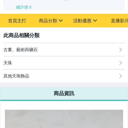
總評價
0
-
首頁主打
商品分類
活動優惠
直播影
-
sign
sign
其它
[全店] 追蹤本賣場立減60元【粉絲轉享】
2
古董、藝術與礦石
天珠
其他天珠飾品
商品資訊