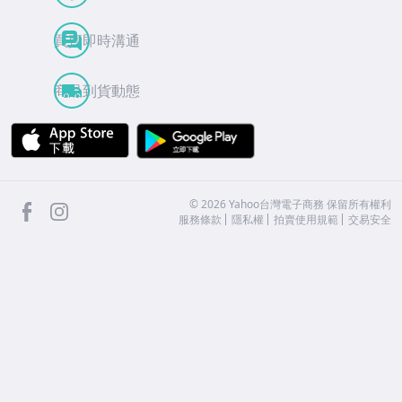
買賣即時溝通
商品到貨動態
APP Store
Google Play
facebook
Instagram
©
2026
Yahoo台灣電子商務 保留所有權利
服務條款
隱私權
拍賣使用規範
交易安全