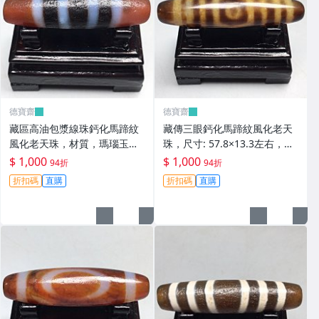
德寶齋
德寶齋
藏區高油包漿線珠鈣化馬蹄紋
藏傳三眼鈣化馬蹄紋風化老天
風化老天珠，材質，瑪瑙玉
珠，尺寸: 57.8×13.3左右，材
髓，尺寸：49.4×13左 天珠 瑪
質：瑪瑙，玉髓， 天珠 瑪瑙
$ 1,000
$ 1,000
94折
94折
瑙 硃砂【德寶齋】408
硃砂【德寶齋】407
折扣碼
直購
折扣碼
直購