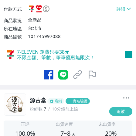
或消費滿$1298免運費】、7-ELEVEN取貨
付款方式
不付款【免運費】、萊爾富取貨付款【單件
運費$60、滿5件或消費滿$1298免運
全新品
商品狀況
費】、宅配/貨運【單件運費$120、滿5件
台北市
所在地區
或消費滿$1598免運費】
101745997088
商品編號
7-ELEVEN 運費只要
38
元
不限金額、筆數，筆筆優惠無限次！
源古堂
店鋪
實名驗證
粉絲數
7
10分鐘前上線
追蹤
7
正評
出貨速度
未出貨率
100.0%
7~8
20%
天