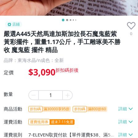
店鋪
嚴選A445天然馬達加斯加拉長石魔鬼藍紫
0
黃彩擺件，重量1.17公斤，手工雕琢美不勝
收 魔鬼藍 擺件 精品
品牌：東海水晶/n成色：全新
$3,090
定價
數量
商品活動
折扣碼
滿30000享95折
折扣碼
滿800折60
運費活動
運費抵用券
週末7-11免運
運費規則
7-ELEVEN取貨付款【單件運費$38、滿5件