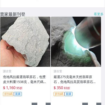
賣家最新刊登
看更多
源古堂
源古堂
危地馬拉嚴選翡翠原石，包漿
嚴選275克毫米天然翡翠原
皮大料重1538克，毫米尺碼專
石，危地馬拉高質翡翠原石推
為收藏家推薦。10月拍賣，晚
薦，適合收藏與鑑賞 翡翠 原石
$ 1,160
$ 350
95折
83折
11點截標。 危地馬拉 翡翠 原
折扣碼
直購
折扣碼
直購
石