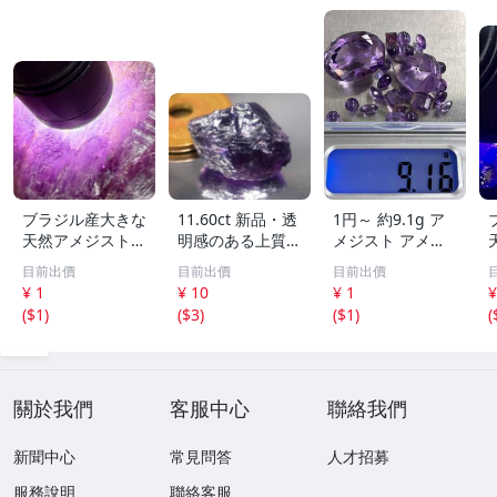
ブラジル産大きな
11.60ct 新品・透
1円～ 約9.1g ア
天然アメジスト結
明感のある上質な
メジスト アメシ
晶895g［紫水
天然アメシスト原
スト ルース ビー
目前出價
目前出價
目前出價
晶］1本剣^ ^綺麗
石 ブラジル産
ズ おまとめ セッ
¥ 1
¥ 10
¥ 1
¥
ト 宝石 色石 ルー
(
$1
)
(
$3
)
(
$1
)
(
ス ジュエリー 外
し石 0808⑧
關於我們
客服中心
聯絡我們
新聞中心
常見問答
人才招募
服務說明
聯絡客服