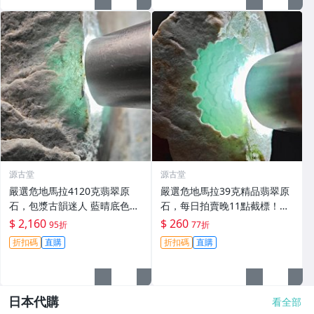
源古堂
源古堂
嚴選危地馬拉4120克翡翠原
嚴選危地馬拉39克精品翡翠原
石，包漿古韻迷人 藍晴底色清
石，每日拍賣晚11點截標！天
透 冰裂美鑑 備用掛件推薦 現
然晴水底開窗美石，適合收藏
$ 2,160
$ 260
95折
77折
場實拍分享 危地馬拉 碧玉 冰
與把玩。 危地馬拉 翡翠 原石
折扣碼
直購
折扣碼
直購
裂
日本代購
看全部