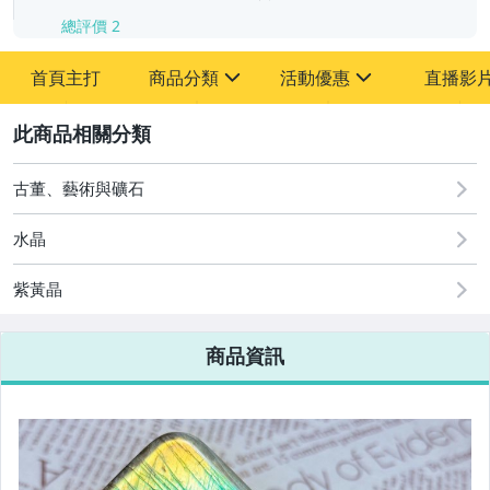
總評價
2
首頁主打
商品分類
活動優惠
直播影
sign
sign
2
其它
[全店] 周年慶
[全店] 粉絲專享
古董、藝術與礦石
水晶
紫黃晶
商品資訊