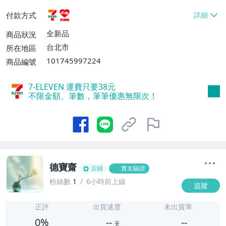
貨付款【免運費】
付款方式
全新品
商品狀況
台北市
所在地區
101745997224
商品編號
7-ELEVEN 運費只要
38
元
不限金額、筆數，筆筆優惠無限次！
德寶齋
店鋪
實名驗證
粉絲數
1
6小時前上線
追蹤
-
-
正評
出貨速度
未出貨率
0%
--
--
天