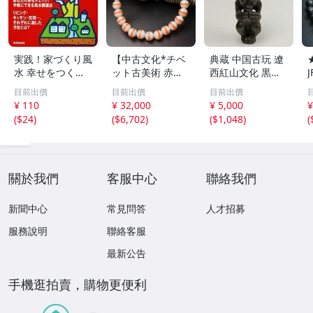
実践！家づくり風
【中古文化*チベ
典蔵 中国古玩 遼
水 幸せをつくる
ット古美術 赤縞
西紅山文化 黒曜
家とインテリア/
天眼瑪瑙丸珠 天
石 黒皮玉 太陽神
目前出價
目前出價
目前出價
浅野八郎(著者)
地天珠組み合わせ
祈祷像 唐物 骨董
¥ 110
¥ 32,000
¥ 5,000
¥
ブレスレット 縞
品 古美術 古玉 彫
(
$24
)
(
$6,702
)
(
$1,048
)
(
瑪瑙 古玩 アンテ
刻 時代物 魔除け
ィーク お守り コ
古代風 守護像 置
レクション 腕輪
物
】
關於我們
客服中心
聯絡我們
新聞中心
常見問答
人才招募
服務說明
聯絡客服
最新公告
手機逛拍賣，購物更便利