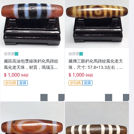
德寶齋
德寶齋
藏區高油包漿線珠鈣化馬蹄紋
藏傳三眼鈣化馬蹄紋風化老天
風化老天珠，材質，瑪瑙玉
珠，尺寸: 57.8×13.3左右，材
髓，尺寸：49.4×13左 天珠 瑪
質：瑪瑙，玉髓， 天珠 瑪瑙
$ 1,000
$ 1,000
94折
94折
瑙 硃砂【德寶齋】408
硃砂【德寶齋】407
折扣碼
直購
折扣碼
直購