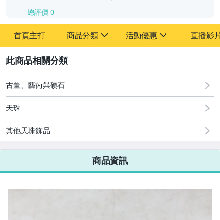
總評價
0
-
首頁主打
商品分類
活動優惠
直播影
-
sign
sign
其它
[全店] 追蹤本賣場立減60元【粉絲轉享】
2
古董、藝術與礦石
天珠
其他天珠飾品
商品資訊