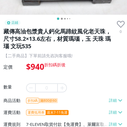
店鋪
藏傳高油包漿貴人鈣化馬蹄紋風化老天珠，
0
尺寸58.2×13.6左右，材質瑪瑙，玉 天珠 瑪
瑙 文玩535
【二手商品】下單前請先咨詢客服哦!
$940
定價
數量
商品活動
折扣碼
滿800折60
運費活動
運費抵用券
週末7-11免運
運費規則
7-ELEVEN取貨付款【免運費】、萊爾富取