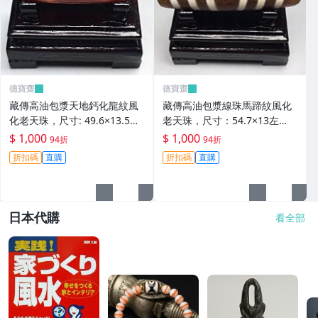
德寶齋
德寶齋
藏傳高油包漿天地鈣化龍紋風
藏傳高油包漿線珠馬蹄紋風化
化老天珠，尺寸: 49.6×13.5左
老天珠，尺寸：54.7×13左
右，材質：瑪瑙， 天珠 瑪瑙
右，材質：瑪瑙，玉髓 天珠 瑪
$ 1,000
$ 1,000
94折
94折
硃砂【德寶齋】406
瑙 硃砂【德寶齋】405
折扣碼
直購
折扣碼
直購
日本代購
看全部