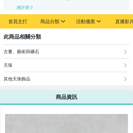
總評價
0
-
首頁主打
商品分類
活動優惠
直播影
-
sign
sign
其它
[全店] 追蹤本賣場立減60元【粉絲轉享】
2
古董、藝術與礦石
天珠
其他天珠飾品
商品資訊