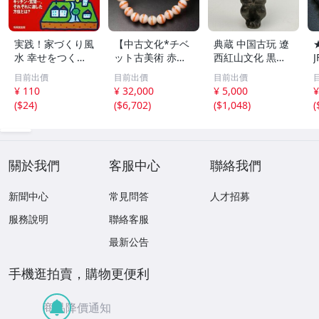
実践！家づくり風
【中古文化*チベ
典蔵 中国古玩 遼
水 幸せをつくる
ット古美術 赤縞
西紅山文化 黒曜
家とインテリア/
天眼瑪瑙丸珠 天
石 黒皮玉 太陽神
目前出價
目前出價
目前出價
浅野八郎(著者)
地天珠組み合わせ
祈祷像 唐物 骨董
¥ 110
¥ 32,000
¥ 5,000
¥
ブレスレット 縞
品 古美術 古玉 彫
(
$24
)
(
$6,702
)
(
$1,048
)
(
瑪瑙 古玩 アンテ
刻 時代物 魔除け
ィーク お守り コ
古代風 守護像 置
レクション 腕輪
物
】
關於我們
客服中心
聯絡我們
新聞中心
常見問答
人才招募
服務說明
聯絡客服
最新公告
手機逛拍賣，購物更便利
商品降價通知