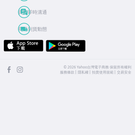
買賣即時溝通
商品到貨動態
APP Store
Google Play
facebook
Instagram
©
2026
Yahoo台灣電子商務 保留所有權利
服務條款
隱私權
拍賣使用規範
交易安全