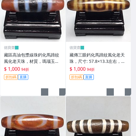
德寶齋
德寶齋
藏區高油包漿線珠鈣化馬蹄紋
藏傳三眼鈣化馬蹄紋風化老天
風化老天珠，材質，瑪瑙玉
珠，尺寸: 57.8×13.3左右，材
髓，尺寸：49.4×13左 天珠 瑪
質：瑪瑙，玉髓， 天珠 瑪瑙
$ 1,000
$ 1,000
94折
94折
瑙 硃砂【德寶齋】408
硃砂【德寶齋】407
折扣碼
直購
折扣碼
直購