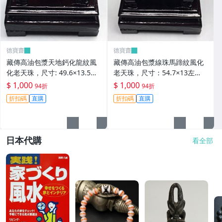
德寶齋
德寶齋
藏傳高油包漿天地鈣化龍紋風
藏傳高油包漿線珠馬蹄紋風化
化老天珠，尺寸: 49.6×13.5左
老天珠，尺寸：54.7×13左
右，材質：瑪瑙， 天珠 瑪瑙
右，材質：瑪瑙，玉髓 天珠 瑪
$ 1,000
$ 1,000
94折
94折
硃砂【德寶齋】406
瑙 硃砂【德寶齋】405
折扣碼
直購
折扣碼
直購
日本代購
看全部