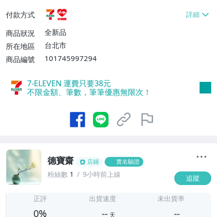
貨付款【免運費】
付款方式
全新品
商品狀況
台北市
所在地區
101745997294
商品編號
7-ELEVEN 運費只要
38
元
不限金額、筆數，筆筆優惠無限次！
德寶齋
店鋪
實名驗證
粉絲數
1
9小時前上線
追蹤
-
-
正評
出貨速度
未出貨率
0%
--
--
天