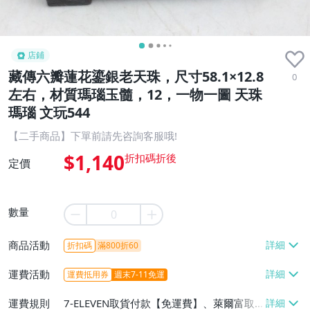
店鋪
藏傳六瓣蓮花鎏銀老天珠，尺寸58.1×12.8
0
左右，材質瑪瑙玉髓，12，一物一圖 天珠
瑪瑙 文玩544
【二手商品】下單前請先咨詢客服哦!
$1,140
定價
數量
商品活動
折扣碼
滿800折60
運費活動
運費抵用券
週末7-11免運
運費規則
7-ELEVEN取貨付款【免運費】、萊爾富取