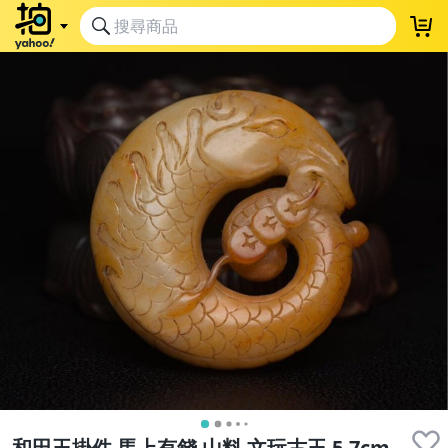
和田玉掛件 馬上有錢 山料 文玩古玉 5.7cm