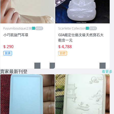
Fuyumiboutique正韓
Scarlette Collection
小巧凱旋門耳環
GIA鑑定仕藝文級天然寶石大
觀音一元
$ 290
$ 4,788
直購
競標
賣家最新刊登
看更多