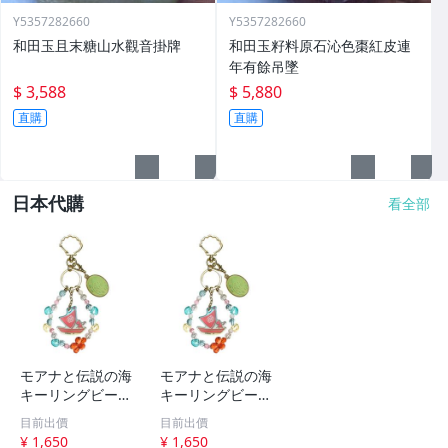
Y5357282660
Y5357282660
和田玉且末糖山水觀音掛牌
和田玉籽料原石沁色棗紅皮連
年有餘吊墜
$ 3,588
$ 5,880
直購
直購
日本代購
看全部
モアナと伝説の海
モアナと伝説の海
キーリングビーズ
キーリングビーズ
キーホルダー 実
キーホルダー 実
目前出價
目前出價
写ディズニー
写ディズニー
¥ 1,650
¥ 1,650