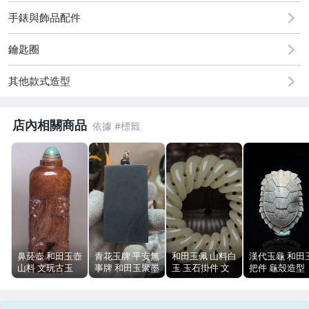
古董、藝術與礦石
手錶與飾品配件
居家、家具與園藝
鑰匙圈
偶像、球員卡與郵幣
其他款式造型
手錶與飾品配件
店內相關商品
鼻菸壺 和田玉壺
青花玉牌 平安無
和田玉佩 山料白
漢代玉龜 和田
山料 文玩古玉
事牌 和田玉聚墨
玉 玉石掛件 文
把件 龜殼造型
老料包漿 111g
六刀雕刻 山料
玩古玉 5.5cm
灰白沁色 包漿
8.3cm
116g
32g
然 紋路清晰