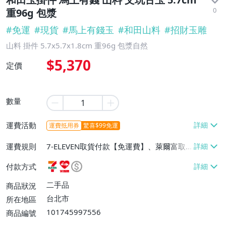
0
重96g 包漿
#
免運
#
現貨
#
馬上有錢玉
#
和田山料
#
招財玉雕
山料 掛件 5.7x5.7x1.8cm 重96g 包漿自然
$5,370
定價
數量
運費活動
運費抵用券
驚喜$99免運
運費規則
7-ELEVEN取貨付款【免運費】、萊爾富取
貨付款【免運費】、宅配/貨運【免運費】
付款方式
二手品
商品狀況
台北市
所在地區
101745997556
商品編號