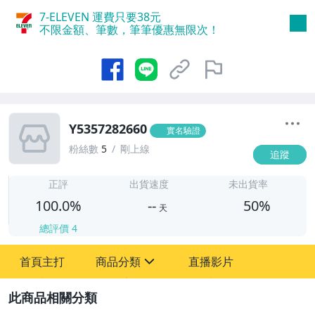
7-ELEVEN 運費只要
38
元
不限金額、筆數，筆筆優惠無限次！
Y5357282660
實名驗證
粉絲數
5
剛上線
追蹤
-
-
正評
出貨速度
未出貨率
100.0%
--
50%
天
總評價
4
首頁主打
商品分類
直播影片
sign
圖書/影音/文具
2