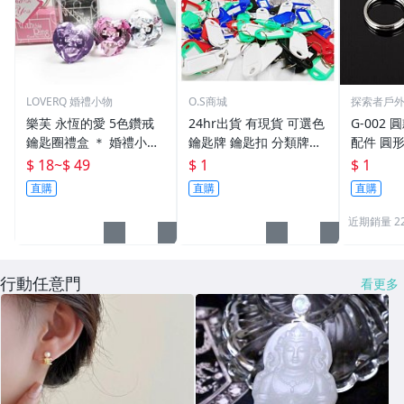
LOVERQ 婚禮小物
O.S商城
探索者戶
樂芙 永恆的愛 5色鑽戒
24hr出貨 有現貨 可選色
G-002 圓
鑰匙圈禮盒 ＊ 婚禮小物
鑰匙牌 鑰匙扣 分類牌鎖
配件 圓
二次進場 工商禮贈品 戒
匙 分類牌 塑膠鑰匙牌 鑰
鑰匙圈 
$ 18
~
$ 49
$ 1
$ 1
指鑰匙圈 鑽石鑰匙扣 大
匙扣 號碼牌 分類牌 標記
單個鑰匙
直購
直購
直購
鑽戒 送客禮 活動贈品
鑰匙吊牌 掛牌
近期銷量 2
行動任意門
看更多