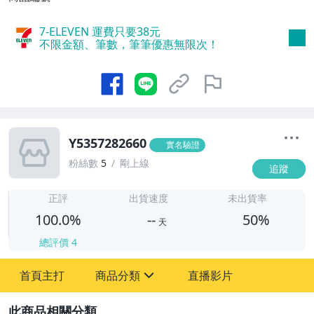
7-ELEVEN 運費只要
38
元
不限金額、筆數，筆筆優惠無限次！
Y5357282660
實名驗證
粉絲數
5
剛上線
追蹤
-
-
正評
出貨速度
未出貨率
100.0%
--
50%
天
總評價
4
首頁主打
商品分類
直播影片
sign
圖書/影音/文具