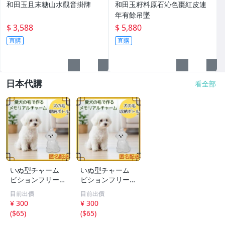
和田玉且末糖山水觀音掛牌
和田玉籽料原石沁色棗紅皮連
年有餘吊墜
$ 3,588
$ 5,880
直購
直購
日本代購
看全部
いぬ型チャーム
いぬ型チャーム
ビションフリーゼ
ビションフリーゼ
アクセサリー キ
アクセサリー キ
目前出價
目前出價
ーホルダー ペア
ーホルダー ペア
¥ 300
¥ 300
思い出
思い出
(
$65
)
(
$65
)