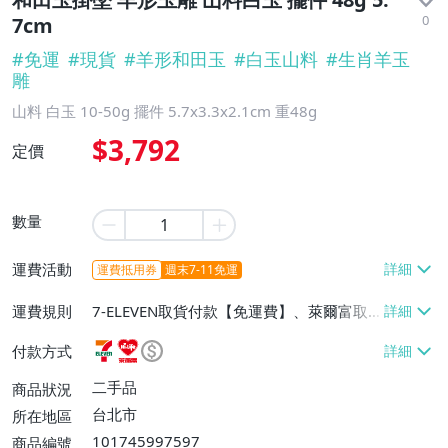
0
7cm
#
免運
#
現貨
#
羊形和田玉
#
白玉山料
#
生肖羊玉
雕
山料 白玉 10-50g 擺件 5.7x3.3x2.1cm 重48g
$3,792
定價
數量
運費活動
運費抵用券
週末7-11免運
運費規則
7-ELEVEN取貨付款【免運費】、萊爾富取
貨付款【免運費】、宅配/貨運【免運費】
付款方式
二手品
商品狀況
台北市
所在地區
101745997597
商品編號