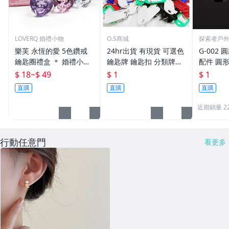
LOVERQ 婚禮小物
O.S商城
探索者戶
樂芙 永恆的愛 5色鑽戒
24hr出貨 有現貨 可選色
G-002 圓
鑰匙圈禮盒 ＊ 婚禮小物
鑰匙牌 鑰匙扣 分類牌鎖
配件 圓
二次進場 工商禮贈品 戒
匙 分類牌 塑膠鑰匙牌 鑰
鑰匙圈 
$ 18
~
$ 49
$ 1
$ 1
指鑰匙圈 鑽石鑰匙扣 大
匙扣 號碼牌 分類牌 標記
單個鑰匙
直購
直購
直購
鑽戒 送客禮 活動贈品
鑰匙吊牌 掛牌
近期銷量 2
行動任意門
看更多