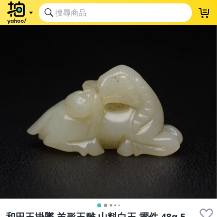
和田玉掛墜 羊形玉雕 山料白玉 擺件 48g 5.