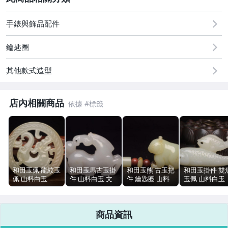
2
古董、藝術與礦石
手錶與飾品配件
居家、家具與園藝
鑰匙圈
偶像、球員卡與郵幣
其他款式造型
手錶與飾品配件
店內相關商品
和田玉佩 龍紋玉
和田玉馬古玉掛
和田玉熊 古玉把
和田玉掛件 雙
佩 山料白玉
件 山料白玉 文
件 鑰匙圈 山料
玉佩 山料白玉
5.3cm 27g 沁色
玩玉石 5.1cm
白玉 7.1cm 36g
文玩古玉 吊飾
自然
38g
50g
商品資訊