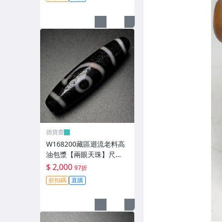
玩【德寶齋】499
德寶齋
W168200藏區迴流老料高
油包漿【兩眼天珠】尺
寸：48*12毫米 重量11克
$ 2,000
97折
圖騰清晰流暢 天珠 瑪瑙 文
折扣碼
直購
玩【德寶齋】498