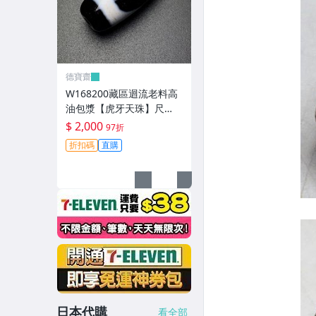
德寶齋
W168200藏區迴流老料高
油包漿【虎牙天珠】尺
寸：30*13毫米 重量8.8克
$ 2,000
97折
一顆可以改 天珠 瑪瑙 文玩
折扣碼
直購
【德寶齋】497
日本代購
看全部