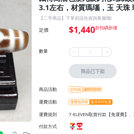
3.1左右，材質瑪瑙，玉 天珠 
【二手商品】下單前請先咨詢客服哦!
$1,440
定價
數量
商品已下架
商品活動
折扣碼
滿800折60
運費活動
運費抵用券
驚喜$99免運
運費規則
7-ELEVEN取貨付款【免運費
付款方式