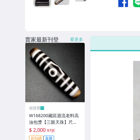
賣家最新刊登
看更多
德寶齋
W168200藏區迴流老料高
油包漿【三眼天珠】尺
寸：58*13毫米 重量15.2
$ 2,000
97折
克馬蹄清紋晰 天珠 瑪瑙 文
折扣碼
直購