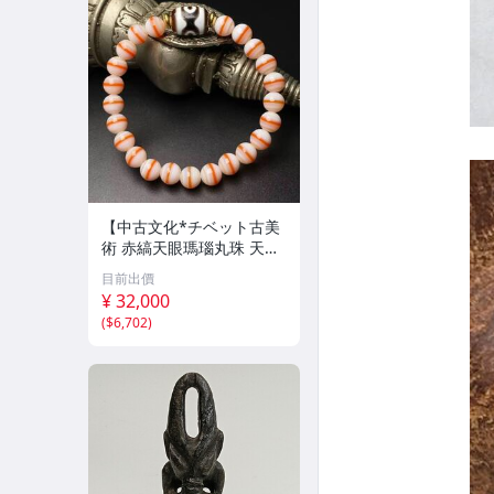
【中古文化*チベット古美
術 赤縞天眼瑪瑙丸珠 天地
天珠組み合わせブレスレッ
目前出價
ト 縞瑪瑙 古玩 アンティー
¥ 32,000
ク お守り コレクション 腕
(
$6,702
)
輪 】