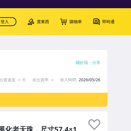
登入
賣東西
購物車
即時通
關於我
分享
出貨速度
--
天
未出貨率
--
加入時間
2026/05/26
化老天珠，尺寸57.4×1