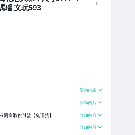
0
瑪瑙 文玩593
】、萊爾富取貨付款【免運費】