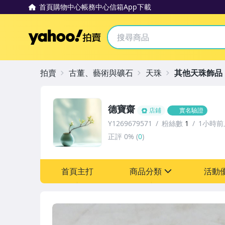
首頁
購物中心
帳務中心
信箱
App下載
Yahoo拍賣
拍賣
古董、藝術與礦石
天珠
其他天珠飾品
德寶齋
店鋪
實名驗證
Y1269679571
粉絲數
1
1小時前
正評
0%
(
0
)
首頁主打
商品分類
活動
sign
其它
[全店] 追蹤本賣場立減6