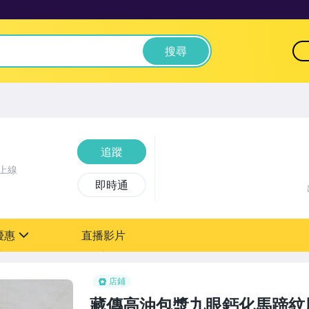
搜尋
追蹤
上線
即時通
優惠
直播影片
sign
0元【粉絲轉享】
店鋪
藏傳高油包漿九眼鈣化馬蹄紋風