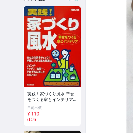
実践！家づくり風水 幸せ
をつくる家とインテリア/
浅野八郎(著者)
目前出價
¥ 110
(
$24
)