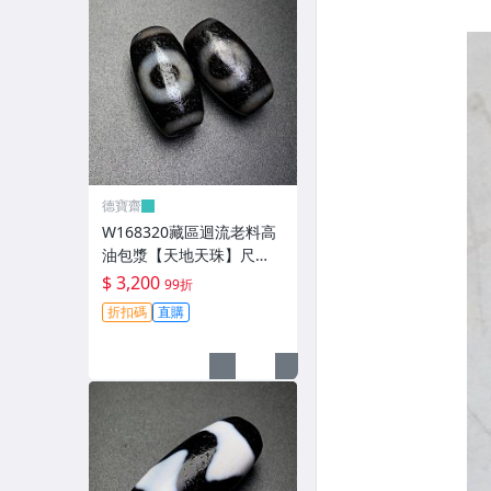
德寶齋
W168320藏區迴流老料高
油包漿【天地天珠】尺
寸：21*11毫米 重量8.3克
$ 3,200
99折
天圓地方， 天珠 瑪瑙 文玩
折扣碼
直購
【德寶齋】999