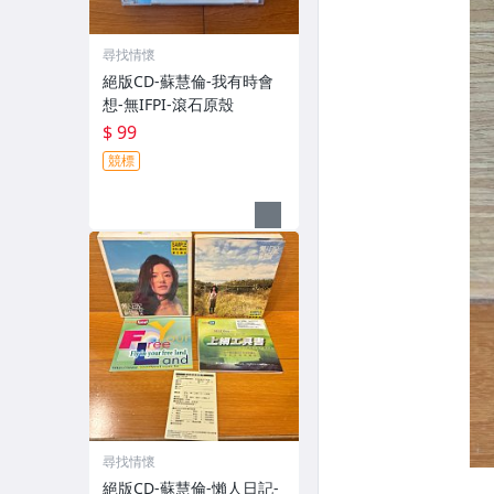
尋找情懷
絕版CD-蘇慧倫-我有時會
想-無IFPI-滾石原殼
$ 99
競標
尋找情懷
絕版CD-蘇慧倫-懶人日記-