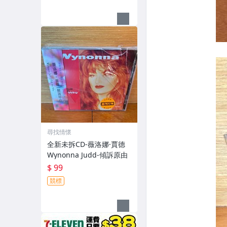
尋找情懷
全新未拆CD-薇洛娜·賈德
Wynonna Judd-傾訴原由
$ 99
競標