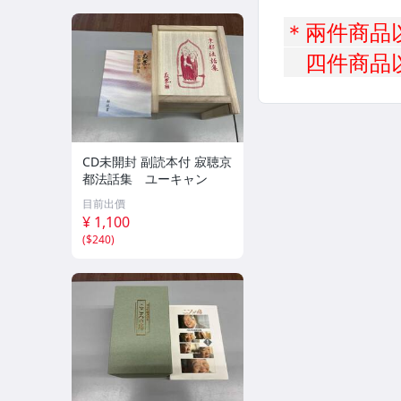
CD未開封 副読本付 寂聴京
都法話集 ユーキャン
目前出價
¥ 1,100
(
$240
)