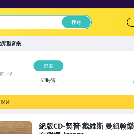
搜尋
他類型音樂
追蹤
時前上線
即時通
播影片
絕版CD-契普·戴維斯 曼紐翰