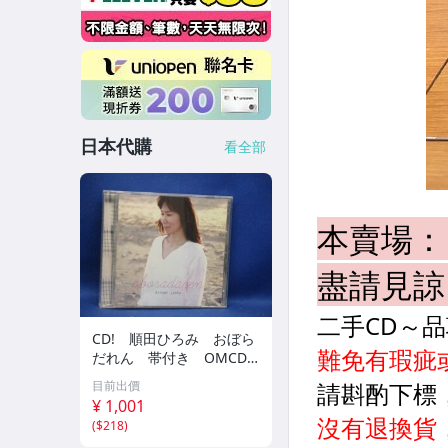
日本代購
看全部
CD! 順田ひろみ おぼら
だれん 帯付き OMCD-1
6 42405
目前出價
¥ 1,001
(
$218
)