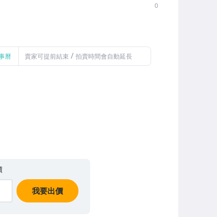
0
/
事曆
賣家可提前結束
拍賣時間會自動延長
價
我要出價