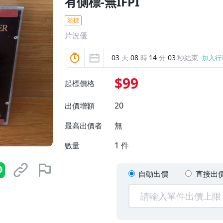
有側標-無IFPI
競標
片況優
03
天
08
時
14
分
02
秒結束
加入行
$99
起標價格
20
出價增額
無
最高出價者
1
件
數量
自動出價
直接出