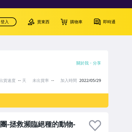
登入
賣東西
購物車
即時通
關於我
分享
出貨速度
--
天
未出貨率
--
加入時間
2022/05/29
樂團-拯救瀕臨絕種的動物-