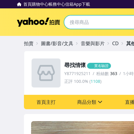
首頁
購物中心
帳務中心
信箱
App下載
Yahoo拍賣
拍賣
圖書/影音/文具
音樂與影片
CD
其
尋找情懷
實名驗證
Y8771925211
粉絲數
363
1小
正評
100.0%
(
1108
)
首頁主打
商品分類
直
sign
圖書/影音/文具
偶像、球員卡與郵幣