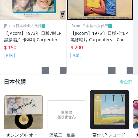
JP.com 日本輸出入代行
JP.com 日本輸出入代行
【JP.com】1973年 日版7吋EP
【JP.com】1975年 日版7吋EP
黑膠唱片 卡本特 Carpenters
黑膠唱片 Carpenters – Carpe
– Top Of The World
nters Best 4 (4曲入)精選
$ 150
$ 200
直購
直購
日本代購
看全部
★シングル オー
沢竜二「遺書
帯付 LP レコード