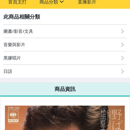
首頁主打
商品分類
直播影片
sign
2
圖書/影音/文具
音樂與影片
【黑膠唱片-西洋歌曲】
黑膠唱片
【黑膠唱片-日本歌星】
日語
【黑膠唱片-日本動漫類】
商品資訊
【7吋EP 黑膠唱片】
【黑膠唱片-其他類別】
【黑膠唱片機】
【現貨區】日本雜貨商品