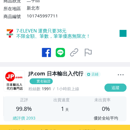
商品狀況
費】
新北市
所在地區
101745997711
商品編號
7-ELEVEN 運費只要
38
元
不限金額、筆數，筆筆優惠無限次！
JP.com 日本輸出入代行
店鋪
實名驗證
追蹤
粉絲數
1991
1小時前上線
1
正評
出貨速度
未出貨率
99.8%
1
0%
天
總評價
2093
優於全站平均