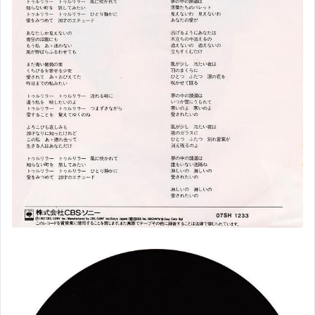
【昭和時計/掛時計/鬧鐘】
【日本原木圍棋盤】
【現貨區】模型公仔玩具
【現貨區】Q版模型車
【現貨區】 Herschel商品區
【PS3 遊戲片】
【引擎蓋頂桿】
【現貨區】戶外休閒用品
【現貨區】日本家電商品
一般家庭用品【預購區】
【煤油燈】