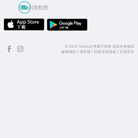
商品到貨動態
APP Store
Google Play
facebook
Instagram
©
2026
Yahoo台灣電子商務 保留所有權利
服務條款
隱私權
拍賣使用規範
交易安全