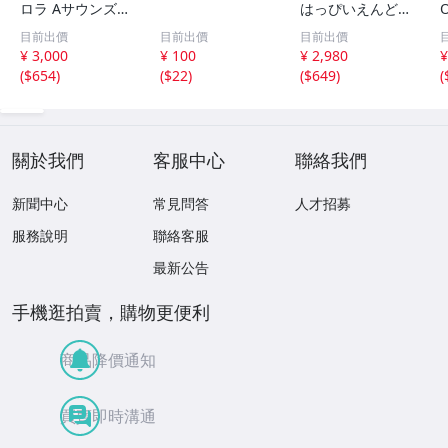
ロラ Aサウンズ
はっぴいえんど
大橋純子風? 和モ
ベストアルバム C
目前出價
目前出價
目前出價
ノ 試聴 プロモ Pr
ITY SKM-7006 B
¥ 3,000
¥ 100
¥ 2,980
¥
omo バージンロ
ellwood 大滝詠一
(
$654
)
(
$22
)
(
$649
)
(
ード 気まぐれ 松
松本隆 鈴木茂 シ
井忠重 RE-1 ♪赤
ティーポップ CIT
い陽を背にうけて
Y POP 当時物
♪
關於我們
客服中心
聯絡我們
新聞中心
常見問答
人才招募
服務說明
聯絡客服
最新公告
手機逛拍賣，購物更便利
商品降價通知
買賣即時溝通