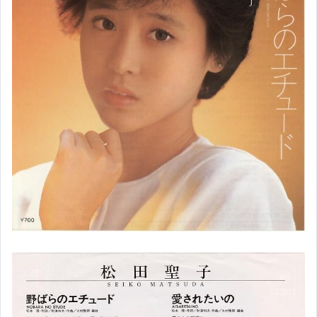
【現貨區】日本中古商品
【現貨區】煤油暖爐
【現貨區】煤油暖爐耗材及配件
【昭和老式音響/藍芽音箱 】
【銅鍋/銅壺/銅杯】
【昭和食器/玻璃杯組/碗組】
【昭和時期琺瑯鍋】
【日本錫器】
【現貨區】汽車零件/改裝品
【現貨區】賽車椅+配件
【現貨區】衣服名牌包