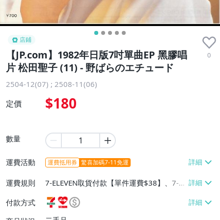
店鋪
【JP.com】1982年日版7吋單曲EP 黑膠唱
0
片 松田聖子 (11) - 野ばらのエチュード
2504-12(07) ; 2508-11(06)
$180
定價
數量
運費活動
運費抵用券
驚喜加碼7-11免運
運費規則
7-ELEVEN取貨付款【單件運費$38】、7-EL
EVEN取貨不付款【單件運費$38】、萊爾富
付款方式
取貨付款【單件運費$60】、宅配/貨運【單
件運費$120】、面交/自取/不寄送【免運
二手品