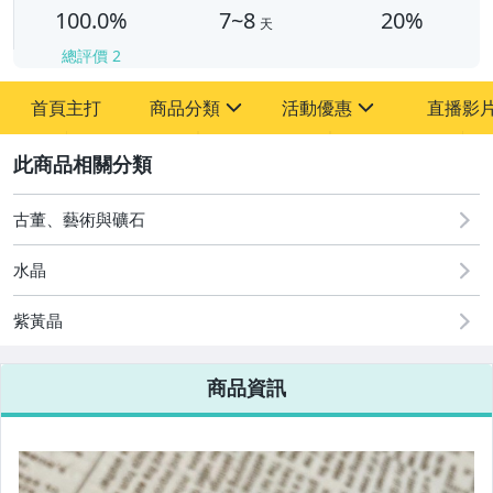
100.0%
7~8
20%
天
總評價
2
首頁主打
商品分類
活動優惠
直播影
sign
sign
2
其它
[全店] 周年慶
[全店] 粉絲專享
古董、藝術與礦石
水晶
紫黃晶
商品資訊