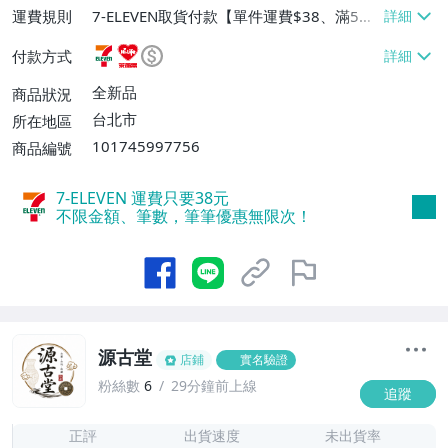
運費規則
7-ELEVEN取貨付款【單件運費$38、滿5件
或消費滿$1298免運費】、7-ELEVEN取貨
付款方式
不付款【免運費】、萊爾富取貨付款【單件
運費$60、滿5件或消費滿$1298免運
全新品
商品狀況
費】、宅配/貨運【單件運費$120、滿5件
台北市
所在地區
或消費滿$1598免運費】
101745997756
商品編號
7-ELEVEN 運費只要
38
元
不限金額、筆數，筆筆優惠無限次！
源古堂
店鋪
實名驗證
粉絲數
6
29分鐘前上線
追蹤
7
正評
出貨速度
未出貨率