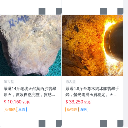
手鐲、掛件或雕刻，保留原礦
狀態。 翡翠 A貨
源古堂
源古堂
嚴選14斤老坑天然莫西沙翡翠
嚴選4.8斤至尊木納冰膠翡翠手
原石，皮殼自然完整，質感
鐲，螢光飽滿玉質穩定。天然
佳，狀態上乘，適合打造手鍊
翡翠 冰膠 翡翠玉石
$ 10,160
$ 33,250
95折
95折
或精品收藏 A貨翡翠 翡翠原石
折扣碼
直購
折扣碼
直購
天然料型