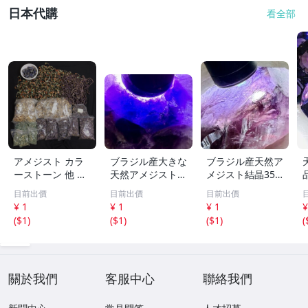
日本代購
看全部
アメジスト カラ
ブラジル産大きな
ブラジル産天然ア
ーストーン 他 色
天然アメジスト結
メジスト結晶355
石 アクセサリー
晶571g［紫水
g［紫水晶］1本
目前出價
目前出價
目前出價
パーツ 等 部品 大
晶］結晶^ ^綺麗^
剣^ ^綺麗
¥ 1
¥ 1
¥ 1
¥
量 総重量約23kg
^色が濃い^ ^
t
(
$1
)
(
$1
)
(
$1
)
(
まとめ セット
關於我們
客服中心
聯絡我們