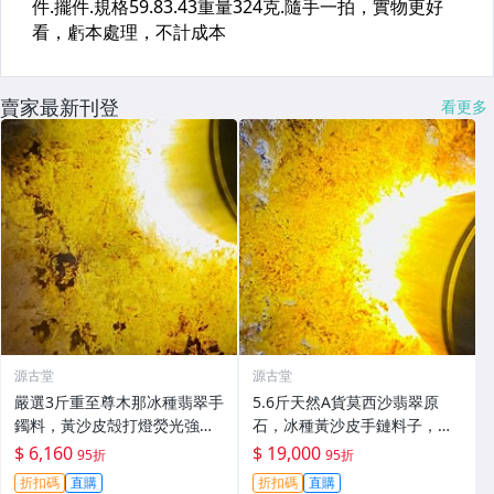
賣家最新刊登
看更多
源古堂
源古堂
嚴選3斤重至尊木那冰種翡翠手
5.6斤天然A貨莫西沙翡翠原
鐲料，黃沙皮殻打燈熒光強
石，冰種黃沙皮手鏈料子，水
烈，水頭極佳，種水化開石型
頭佳適合打造掛件或手鏈 莫西
$ 6,160
$ 19,000
95折
95折
規整，皮殼完整無損。適合做
沙 手鏈 料子
折扣碼
直購
折扣碼
直購