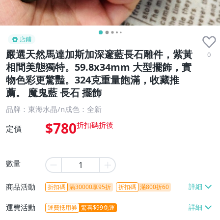
店鋪
嚴選天然馬達加斯加深邃藍長石雕件，紫黃
0
相間美態獨特。59.8x34mm 大型擺飾，實
物色彩更驚豔。324克重量飽滿，收藏推
薦。 魔鬼藍 長石 擺飾
品牌：東海水晶/n成色：全新
$780
定價
數量
商品活動
折扣碼
滿30000享95折
折扣碼
滿800折60
運費活動
運費抵用券
驚喜$99免運