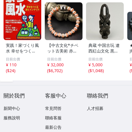
実践！家づくり風
【中古文化*チベ
典蔵 中国古玩 遼
水 幸せをつくる
ット古美術 赤縞
西紅山文化 黒曜
家とインテリア/
天眼瑪瑙丸珠 天
石 黒皮玉 太陽神
目前出價
目前出價
目前出價
浅野八郎(著者)
地天珠組み合わせ
祈祷像 唐物 骨董
¥ 110
¥ 32,000
¥ 5,000
¥
ブレスレット 縞
品 古美術 古玉 彫
(
$24
)
(
$6,702
)
(
$1,048
)
(
瑪瑙 古玩 アンテ
刻 時代物 魔除け
ィーク お守り コ
古代風 守護像 置
レクション 腕輪
物
】
關於我們
客服中心
聯絡我們
新聞中心
常見問答
人才招募
服務說明
聯絡客服
最新公告