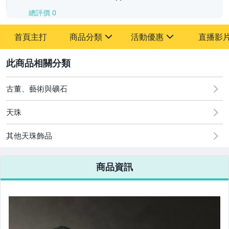
總評價
0
-
首頁主打
商品分類
活動優惠
直播影
-
sign
sign
其它
[全店] 追蹤本賣場立減60元【粉絲轉享】
2
古董、藝術與礦石
天珠
其他天珠飾品
商品資訊