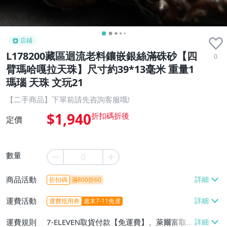
店鋪
L178200藏區迴流老料鑲嵌銀絲滿硃砂【四
0
臂瑪哈嘎拉天珠】尺寸約39*13毫米 重量1
瑪瑙 天珠 文玩21
【二手商品】下單前請先咨詢客服哦!
$1,940
定價
數量
商品活動
折扣碼
滿800折60
運費活動
運費抵用券
週末7-11免運
運費規則
7-ELEVEN取貨付款【免運費】、萊爾富取