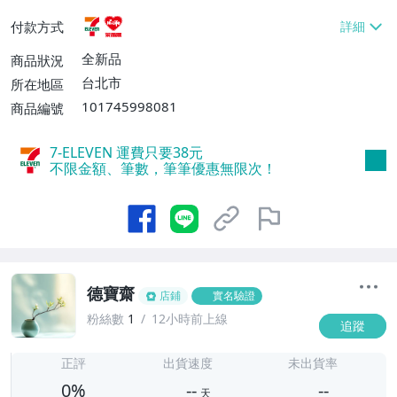
貨付款【免運費】
付款方式
全新品
商品狀況
台北市
所在地區
101745998081
商品編號
7-ELEVEN 運費只要
38
元
不限金額、筆數，筆筆優惠無限次！
德寶齋
店鋪
實名驗證
粉絲數
1
12小時前上線
追蹤
-
-
正評
出貨速度
未出貨率
0%
--
--
天