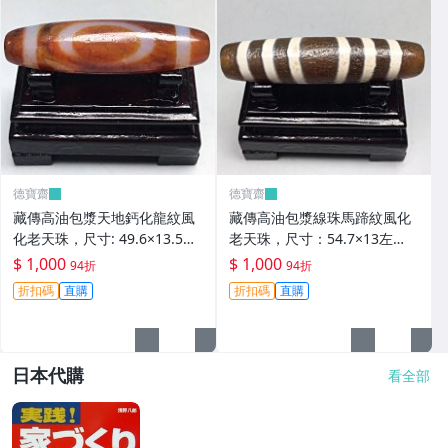
德寶齋
德寶齋
藏傳高油包漿天地鈣化龍紋風
藏傳高油包漿線珠馬蹄紋風化
化老天珠，尺寸: 49.6×13.5左
老天珠，尺寸：54.7×13左
右，材質：瑪瑙， 天珠 瑪瑙
右，材質：瑪瑙，玉髓 天珠 瑪
$ 1,000
$ 1,000
94折
94折
硃砂【德寶齋】406
瑙 硃砂【德寶齋】405
折扣碼
直購
折扣碼
直購
日本代購
看全部