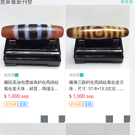
賣家最新刊登
看更多
德寶齋
德寶齋
藏區高油包漿線珠鈣化馬蹄紋
藏傳三眼鈣化馬蹄紋風化老天
風化老天珠，材質，瑪瑙玉
珠，尺寸: 57.8×13.3左右，材
髓，尺寸：49.4×13左 天珠 瑪
質：瑪瑙，玉髓， 天珠 瑪瑙
$ 1,000
$ 1,000
94折
94折
瑙 硃砂【德寶齋】408
硃砂【德寶齋】407
折扣碼
直購
折扣碼
直購