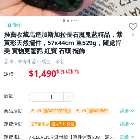
店鋪
推薦收藏馬達加斯加拉長石魔鬼藍精品，紫
0
黃彩天然擺件，57x44cm 重529g，隨處皆
美 實物更驚艷 紅寶 石頭 擺飾
品牌：東海水晶/n成色：全新
$1,490
定價
數量
商品活動
折扣碼
滿30000享95折
折扣碼
滿800折60
運費活動
運費抵用券
週末7-11免運
運費規則
7-ELEVEN取貨付款【單件運費$38、滿5件