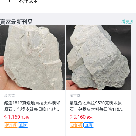
賣家最新刊登
看更多
源古堂
源古堂
嚴選1812克危地馬拉大料翡翠
嚴選危地馬拉9520克翡翠原
原石，包漿皮質每日晚11點截
石，包漿皮大料每日晚11點拍
拍。 危地馬拉 翡翠原石 大料
賣截標，真實成交保證！翡翠
$ 1,160
$ 5,160
95折
95折
原石 拍賣 9520克
折扣碼
直購
折扣碼
直購