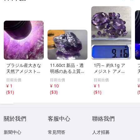
ブラジル産大きな
11.60ct 新品・透
1円～ 約9.1g ア
天然アメジスト結
明感のある上質な
メジスト アメシ
晶895g［紫水
天然アメシスト原
スト ルース ビー
目前出價
目前出價
目前出價
晶］1本剣^ ^綺麗
石 ブラジル産
ズ おまとめ セッ
¥ 1
¥ 10
¥ 1
¥
ト 宝石 色石 ルー
(
$1
)
(
$3
)
(
$1
)
(
ス ジュエリー 外
し石 0808⑧
關於我們
客服中心
聯絡我們
新聞中心
常見問答
人才招募