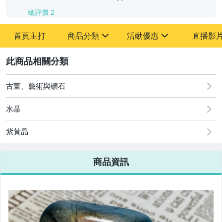
總評價
2
首頁主打
商品分類
活動優惠
直播影
sign
sign
2
其它
[全店] 周年慶
[全店] 粉絲專享
古董、藝術與礦石
水晶
紫黃晶
商品資訊