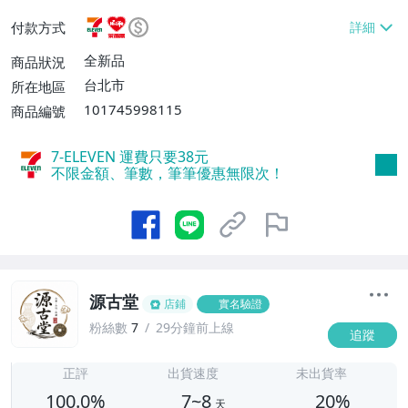
或消費滿$1298免運費】、7-ELEVEN取貨
付款方式
不付款【免運費】、萊爾富取貨付款【單件
運費$60、滿5件或消費滿$1298免運
全新品
商品狀況
費】、宅配/貨運【單件運費$120、滿5件
台北市
所在地區
或消費滿$1598免運費】
101745998115
商品編號
7-ELEVEN 運費只要
38
元
不限金額、筆數，筆筆優惠無限次！
源古堂
店鋪
實名驗證
粉絲數
7
29分鐘前上線
追蹤
7
正評
出貨速度
未出貨率
100.0%
7~8
20%
天