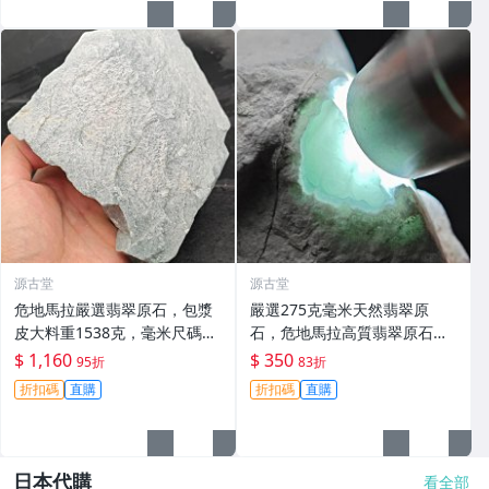
源古堂
源古堂
危地馬拉嚴選翡翠原石，包漿
嚴選275克毫米天然翡翠原
皮大料重1538克，毫米尺碼專
石，危地馬拉高質翡翠原石推
為收藏家推薦。10月拍賣，晚
薦，適合收藏與鑑賞 翡翠 原石
$ 1,160
$ 350
95折
83折
11點截標。 危地馬拉 翡翠 原
折扣碼
直購
折扣碼
直購
石
日本代購
看全部