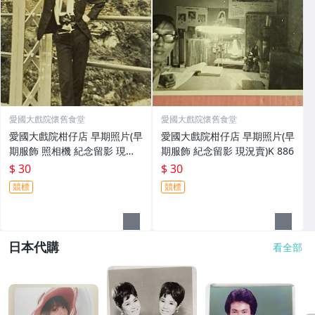
愛國大戲院懷舊食堂
愛國大戲院懷舊食堂
愛國大戲院柑仔店 早期照片(早
愛國大戲院柑仔店 早期照片(早
期服飾 照相機 紀念留影 現況
期服飾 紀念留影 現況賣)K 886
賣)K 887
$ 30
$ 30
競標
競標
日本代購
看全部