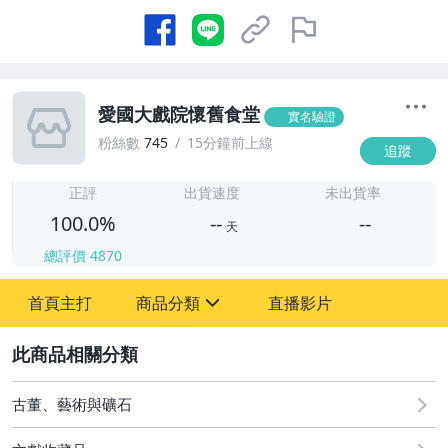
愛國大戲院懷舊食堂
實名驗證
粉絲數
745
15分鐘前上線
追蹤
-
-
正評
出貨速度
未出貨率
100.0%
--
--
天
總評價
4870
-
首頁主打
商品分類
直播影片
-
sign
古董、藝術與礦石
2
古董、藝術與礦石