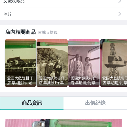
文獻收藏品
照片
店內相關商品
愛國大戲院柑仔
愛國大戲院柑仔
愛國大戲院柑仔
愛國大戲院柑
店 早期照片( 老
店 早期照片( 早
店 早期照片( 早
店 早期照片( 
建築 現況賣)J
期服飾 紀念合影
期服飾 紀念合影
期服飾 紀念合
065
現況賣)J 261
現況賣)J 435
現況賣)J 141
商品資訊
出價紀錄