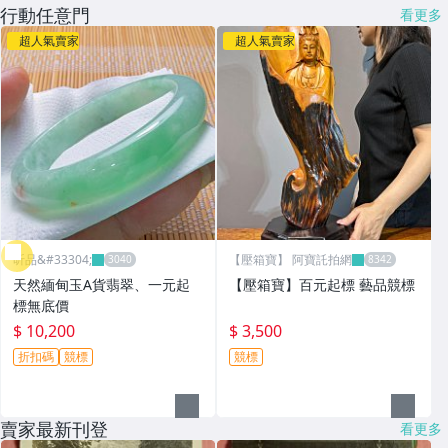
行動任意門
看更多
超人氣賣家
超人氣賣家
昕品&#33304;
【壓箱寶】 阿寶託拍網
天然緬甸玉A貨翡翠、一元起
【壓箱寶】百元起標 藝品競標
標無底價
$ 10,200
$ 3,500
折扣碼
競標
競標
賣家最新刊登
看更多