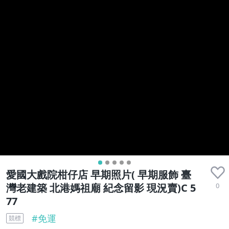
愛國大戲院柑仔店 早期照片( 早期服飾 臺
0
灣老建築 北港媽祖廟 紀念留影 現況賣)C 5
77
#
免運
競標