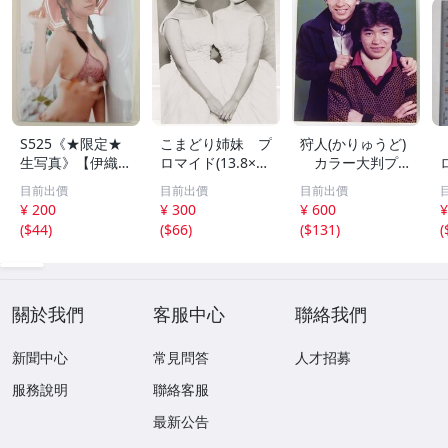
S525《★限定★
こまどり姉妹 プ
狩人(かりゅうど)
生写真》【伊織も
ロマイド(13.8×8.
カラー大判プロ
え】ビッグコミッ
5cm) 1枚●bn.4
マイド(18×13cm)
目前出價
目前出價
目前出價
クスピリッツ 202
6
1枚●bn.48
¥ 200
¥ 300
¥ 600
¥
6年8月3日号 ★セ
(
$44
)
(
$66
)
(
$131
)
(
ブンネット限定特
典★ ☆送料一律
☆
關於我們
客服中心
聯絡我們
新聞中心
常見問答
人才招募
服務說明
聯絡客服
最新公告