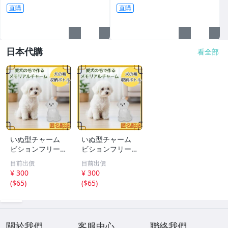
直購
直購
日本代購
看全部
いぬ型チャーム
いぬ型チャーム
ビションフリーゼ
ビションフリーゼ
アクセサリー キ
アクセサリー キ
目前出價
目前出價
ーホルダー ペア
ーホルダー ペア
¥ 300
¥ 300
思い出
思い出
(
$65
)
(
$65
)
關於我們
客服中心
聯絡我們