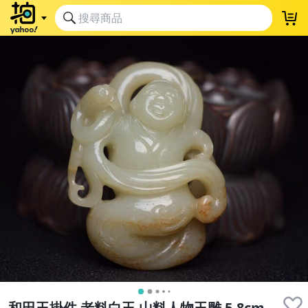
和田玉掛件 老料白玉 山料人物玉雕 5.8cm