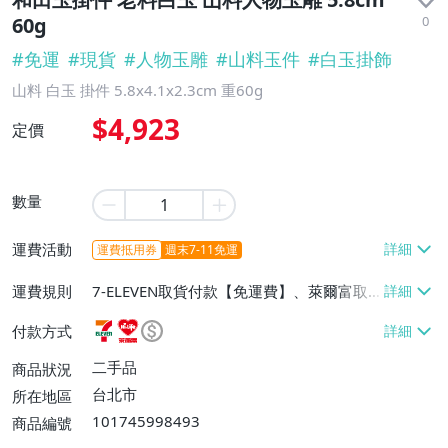
0
60g
#
免運
#
現貨
#
人物玉雕
#
山料玉件
#
白玉掛飾
山料 白玉 掛件 5.8x4.1x2.3cm 重60g
$4,923
定價
數量
運費活動
運費抵用券
週末7-11免運
運費規則
7-ELEVEN取貨付款【免運費】、萊爾富取
貨付款【免運費】、宅配/貨運【免運費】
付款方式
二手品
商品狀況
台北市
所在地區
101745998493
商品編號