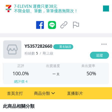
7-ELEVEN 運費只要
38
元
不限金額、筆數，筆筆優惠無限次！
Y5357282660
實名驗證
粉絲數
5
剛上線
追蹤
-
-
正評
出貨速度
未出貨率
100.0%
--
50%
天
總評價
4
首頁主打
商品分類
直播影片
sign
圖書/影音/文具
2