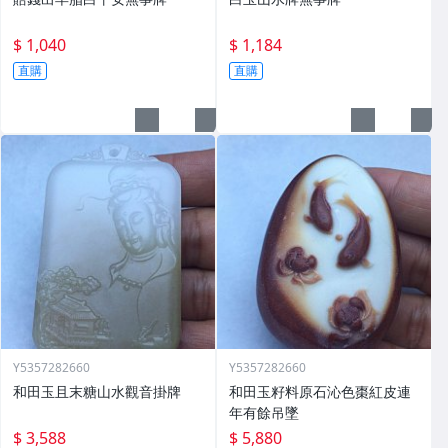
$ 1,040
$ 1,184
直購
直購
Y5357282660
Y5357282660
和田玉且末糖山水觀音掛牌
和田玉籽料原石沁色棗紅皮連
年有餘吊墜
$ 3,588
$ 5,880