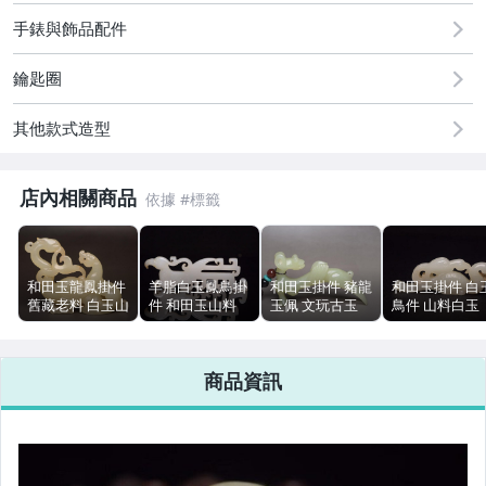
古董、藝術與礦石
手錶與飾品配件
居家、家具與園藝
鑰匙圈
偶像、球員卡與郵幣
其他款式造型
手錶與飾品配件
店內相關商品
和田玉龍鳳掛件
羊脂白玉鳳鳥掛
和田玉掛件 豬龍
和田玉掛件 白
舊藏老料 白玉山
件 和田玉山料
玉佩 文玩古玉
鳥件 山料白玉
料 7.3x5.1cm
把玩古玉 10cm
白玉山料 7.8cm
文玩古玉 7.3c
55g
33g
51g 包漿
30g
商品資訊