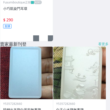
Fuyumiboutique正韓
小巧凱旋門耳環
$ 290
直購
賣家最新刊登
看更多
Y5357282660
Y5357282660
賠錢出羊脂白平安無事牌
白玉山水牌無事牌