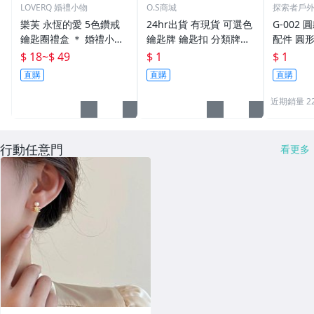
LOVERQ 婚禮小物
O.S商城
探索者戶
樂芙 永恆的愛 5色鑽戒
24hr出貨 有現貨 可選色
G-002 圓
鑰匙圈禮盒 ＊ 婚禮小物
鑰匙牌 鑰匙扣 分類牌鎖
配件 圓
二次進場 工商禮贈品 戒
匙 分類牌 塑膠鑰匙牌 鑰
鑰匙圈 
$ 18
~
$ 49
$ 1
$ 1
指鑰匙圈 鑽石鑰匙扣 大
匙扣 號碼牌 分類牌 標記
單個鑰匙
直購
直購
直購
鑽戒 送客禮 活動贈品
鑰匙吊牌 掛牌
近期銷量 2
行動任意門
看更多