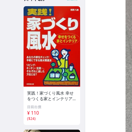
実践！家づくり風水 幸せ
をつくる家とインテリア/
浅野八郎(著者)
目前出價
¥ 110
(
$24
)