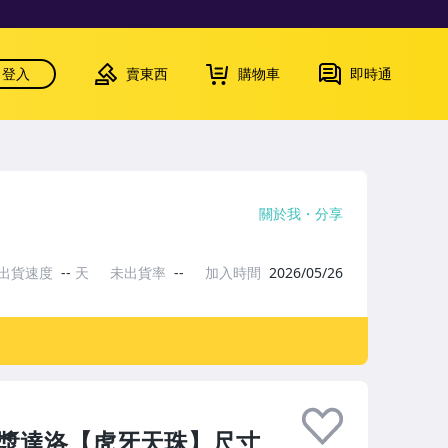
登入
賣東西
購物車
即時通
關於我
分享
出貨速度
--
天
未出貨率
--
加入時間
2026/05/26
油包漿達洛【虎牙天珠】尺寸