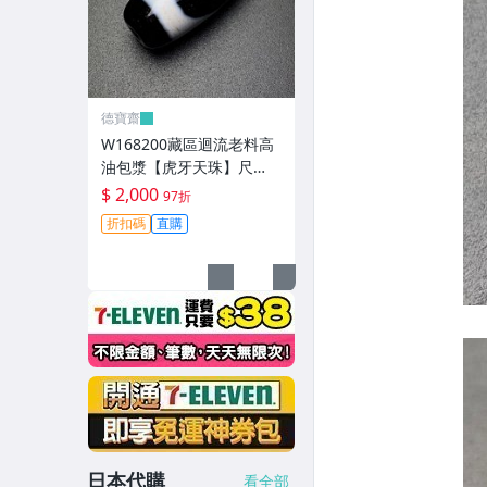
德寶齋
W168200藏區迴流老料高
油包漿【虎牙天珠】尺
寸：30*13毫米 重量8.8克
$ 2,000
97折
一顆可以改 天珠 瑪瑙 文玩
折扣碼
直購
【德寶齋】497
日本代購
看全部