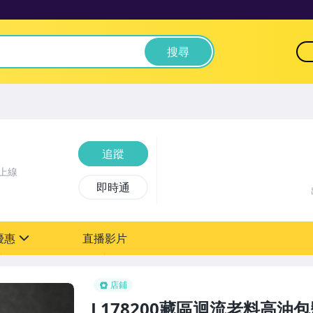
搜尋
追蹤
上線
即時通
優惠
直播影片
sign
0元【粉絲轉享】
店鋪
L178200藏區迴流老料高