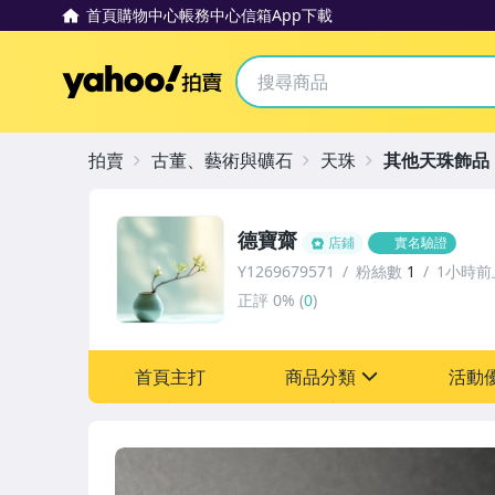
首頁
購物中心
帳務中心
信箱
App下載
Yahoo拍賣
拍賣
古董、藝術與礦石
天珠
其他天珠飾品
德寶齋
店鋪
實名驗證
Y1269679571
粉絲數
1
1小時前
正評
0%
(
0
)
首頁主打
商品分類
活動
sign
其它
[全店] 追蹤本賣場立減6