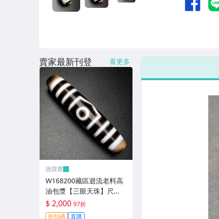
賣家最新刊登
看更多
德寶齋
W168200藏區迴流老料高
油包漿【三眼天珠】尺
寸：58*13毫米 重量15.2
$ 2,000
97折
克馬蹄清紋晰 天珠 瑪瑙 文
折扣碼
直購