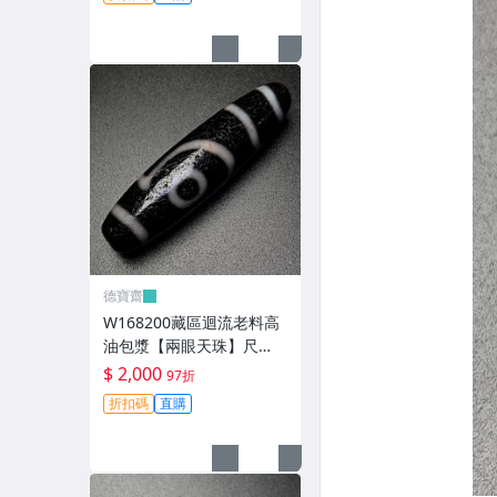
玩【德寶齋】499
德寶齋
W168200藏區迴流老料高
油包漿【兩眼天珠】尺
寸：48*12毫米 重量11克
$ 2,000
97折
圖騰清晰流暢 天珠 瑪瑙 文
折扣碼
直購
玩【德寶齋】498