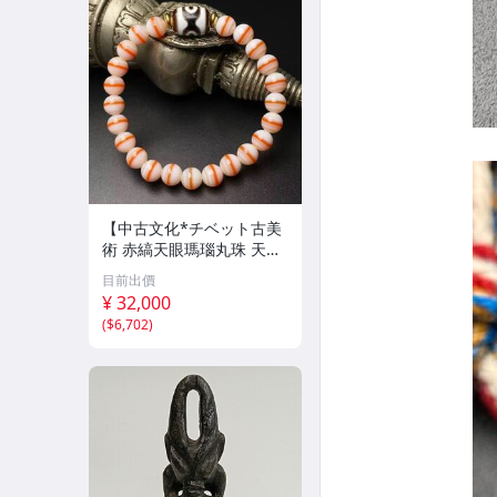
【中古文化*チベット古美
術 赤縞天眼瑪瑙丸珠 天地
天珠組み合わせブレスレッ
目前出價
ト 縞瑪瑙 古玩 アンティー
¥ 32,000
ク お守り コレクション 腕
(
$6,702
)
輪 】