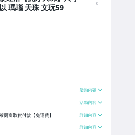
0
以 瑪瑙 天珠 文玩59
】、萊爾富取貨付款【免運費】