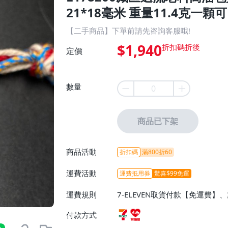
21*18毫米 重量11.4克一顆可
【二手商品】下單前請先咨詢客服哦!
$1,940
定價
數量
商品已下架
商品活動
折扣碼
滿800折60
運費活動
運費抵用券
驚喜$99免運
運費規則
7-ELEVEN取貨付款【免運費
付款方式