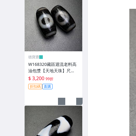
德寶齋
W168320藏區迴流老料高
油包漿【天地天珠】尺
寸：21*11毫米 重量8.3克
$ 3,200
99折
天圓地方， 天珠 瑪瑙 文玩
折扣碼
直購
【德寶齋】999