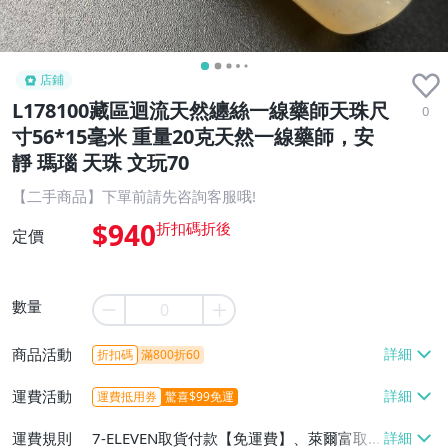
店鋪
L178100藏區迴流天然纏絲一線藥師天珠尺
0
寸56*15毫米 重量20克天然一線藥師，安
靜 瑪瑙 天珠 文玩70
【二手商品】下單前請先咨詢客服哦!
$940
定價
數量
商品活動
折扣碼
滿800折60
運費活動
運費抵用券
驚喜$99免運
運費規則
7-ELEVEN取貨付款【免運費】、萊爾富取