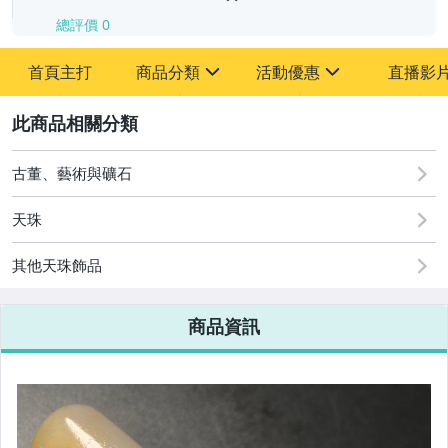
總評價
0
-
首頁主打
商品分類
活動優惠
直播影
-
sign
sign
其它
[全店] 追蹤本賣場立減60元【粉絲轉享】
2
古董、藝術與礦石
天珠
其他天珠飾品
商品資訊