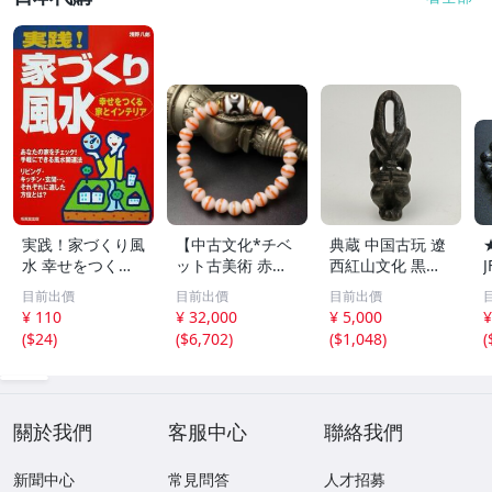
実践！家づくり風
【中古文化*チベ
典蔵 中国古玩 遼
水 幸せをつくる
ット古美術 赤縞
西紅山文化 黒曜
家とインテリア/
天眼瑪瑙丸珠 天
石 黒皮玉 太陽神
目前出價
目前出價
目前出價
浅野八郎(著者)
地天珠組み合わせ
祈祷像 唐物 骨董
¥ 110
¥ 32,000
¥ 5,000
¥
ブレスレット 縞
品 古美術 古玉 彫
(
$24
)
(
$6,702
)
(
$1,048
)
(
瑪瑙 古玩 アンテ
刻 時代物 魔除け
ィーク お守り コ
古代風 守護像 置
レクション 腕輪
物
】
關於我們
客服中心
聯絡我們
新聞中心
常見問答
人才招募