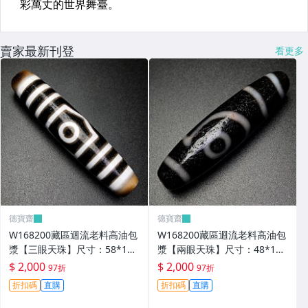
賣家最新刊登
看更多
德寶齋
德寶齋
W168200藏區迴流老料高油包
W168200藏區迴流老料高油包
漿【三眼天珠】尺寸：58*13
漿【兩眼天珠】尺寸：48*12
毫米 重量15.2克馬蹄清紋晰 天
毫米 重量11克圖騰清晰流暢
$ 2,000
$ 2,000
97折
97折
珠 瑪瑙 文玩【德寶齋】499
天珠 瑪瑙 文玩【德寶齋】498
折扣碼
直購
折扣碼
直購