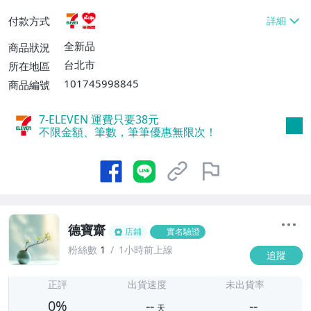
貨付款【免運費】
付款方式
全新品
商品狀況
台北市
所在地區
101745998845
商品編號
7-ELEVEN 運費只要
38
元
不限金額、筆數，筆筆優惠無限次！
德寶齋
店鋪
實名驗證
粉絲數
1
1小時前上線
追蹤
-
-
正評
出貨速度
未出貨率
0%
--
--
天