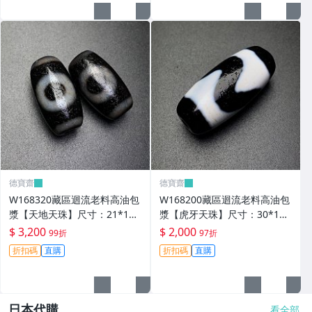
德寶齋
德寶齋
W168320藏區迴流老料高油包
W168200藏區迴流老料高油包
漿【天地天珠】尺寸：21*11
漿【虎牙天珠】尺寸：30*13
毫米 重量8.3克天圓地方， 天
毫米 重量8.8克一顆可以改 天
$ 3,200
$ 2,000
99折
97折
珠 瑪瑙 文玩【德寶齋】999
珠 瑪瑙 文玩【德寶齋】497
折扣碼
直購
折扣碼
直購
日本代購
看全部