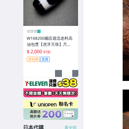
德寶齋
W168200藏區迴流老料高
油包漿【虎牙天珠】尺
寸：30*13毫米 重量8.8克
$ 2,000
97折
一顆可以改 天珠 瑪瑙 文玩
折扣碼
直購
【德寶齋】497
日本代購
看全部