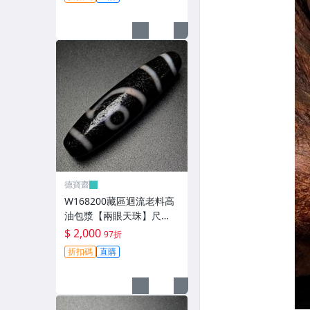
玩【德寶齋】499
德寶齋
W168200藏區迴流老料高
油包漿【兩眼天珠】尺
寸：48*12毫米 重量11克
$ 2,000
97折
圖騰清晰流暢 天珠 瑪瑙 文
折扣碼
直購
玩【德寶齋】498