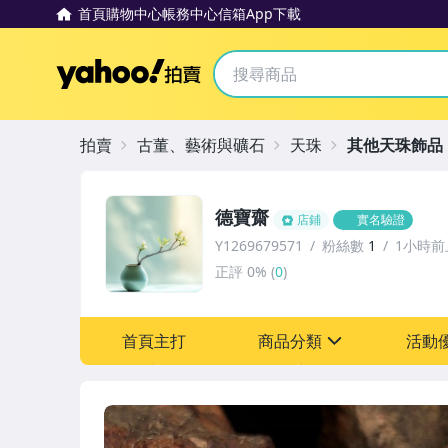
首頁
購物中心
帳務中心
信箱
App下載
Yahoo拍賣
拍賣
古董、藝術與礦石
天珠
其他天珠飾品
德寶齋
店鋪
實名驗證
Y1269679571
粉絲數
1
1小時前
正評
0%
(
0
)
首頁主打
商品分類
活動
sign
其它
[全店] 追蹤本賣場立減6