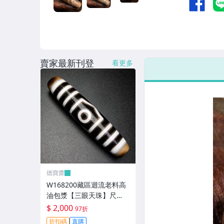
賣家最新刊登
看更多
德寶齋
W168200藏區迴流老料高
油包漿【三眼天珠】尺
寸：58*13毫米 重量15.2
$ 2,000
97折
克馬蹄清紋晰 天珠 瑪瑙 文
折扣碼
直購