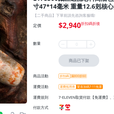
寸47*14毫米 重量12.6剋核心
【二手商品】下單前請先咨詢客服哦!
$2,940
定價
數量
商品已下架
商品活動
折扣碼
滿800折60
運費活動
運費抵用券
驚喜加碼7-11免運
運費規則
7-ELEVEN取貨付款【免運費
付款方式