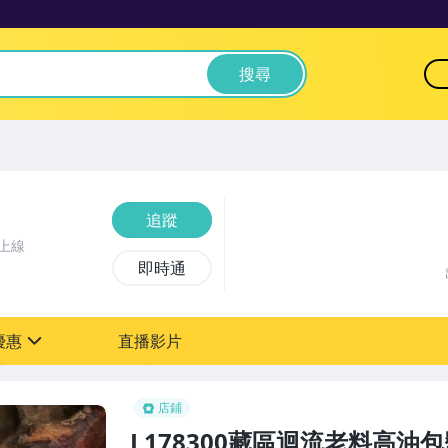
搜尋
追蹤
上線
即時通
優惠
直播影片
sign
0元【粉絲轉享】
店鋪
L178300藏區迴流老料高