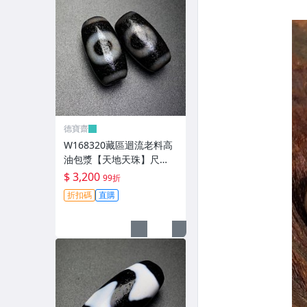
德寶齋
W168320藏區迴流老料高
油包漿【天地天珠】尺
寸：21*11毫米 重量8.3克
$ 3,200
99折
天圓地方， 天珠 瑪瑙 文玩
折扣碼
直購
【德寶齋】999