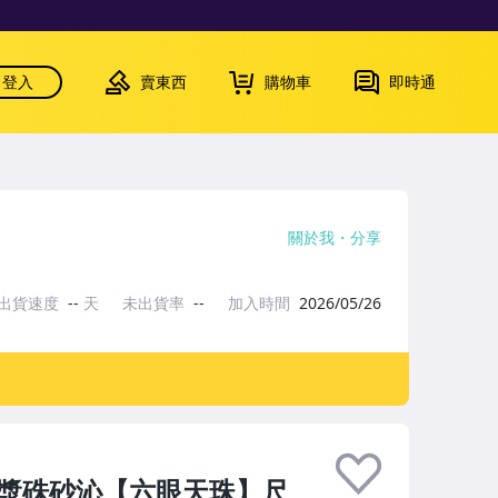
登入
賣東西
購物車
即時通
關於我
分享
出貨速度
--
天
未出貨率
--
加入時間
2026/05/26
油包漿硃砂沁【六眼天珠】尺