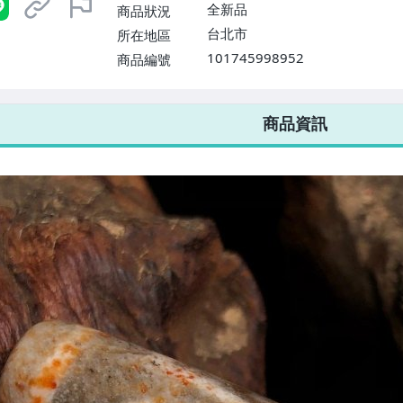
全新品
商品狀況
台北市
所在地區
101745998952
商品編號
7-ELEVEN 運費只要
38
元
不限金額、筆數，筆筆優惠無限次！
商品資訊