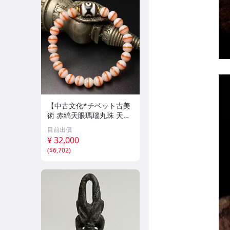
【中古文化*チベット古美
術 赤縞天眼瑪瑙丸珠 天地
天珠組み合わせブレスレッ
目前出價
ト 縞瑪瑙 古玩 アンティー
¥ 32,000
ク お守り コレクション 腕
(
$6,702
)
輪 】