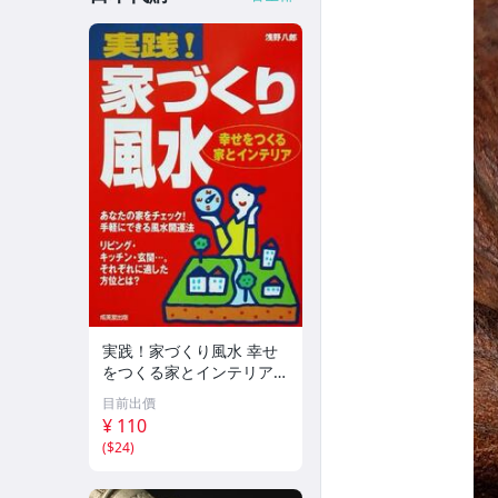
実践！家づくり風水 幸せ
をつくる家とインテリア/
浅野八郎(著者)
目前出價
¥ 110
(
$24
)