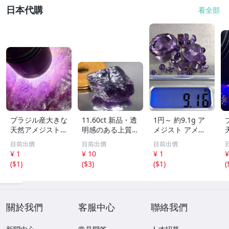
日本代購
看全部
ブラジル産大きな
11.60ct 新品・透
1円～ 約9.1g ア
天然アメジスト結
明感のある上質な
メジスト アメシ
晶895g［紫水
天然アメシスト原
スト ルース ビー
目前出價
目前出價
目前出價
晶］1本剣^ ^綺麗
石 ブラジル産
ズ おまとめ セッ
¥ 1
¥ 10
¥ 1
¥
ト 宝石 色石 ルー
(
$1
)
(
$3
)
(
$1
)
(
ス ジュエリー 外
し石 0808⑧
關於我們
客服中心
聯絡我們