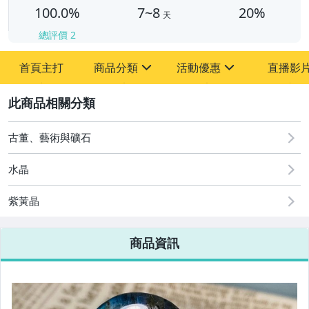
100.0%
7~8
20%
天
總評價
2
首頁主打
商品分類
活動優惠
直播影
sign
sign
2
其它
[全店] 周年慶
[全店] 粉絲專享
古董、藝術與礦石
水晶
紫黃晶
商品資訊