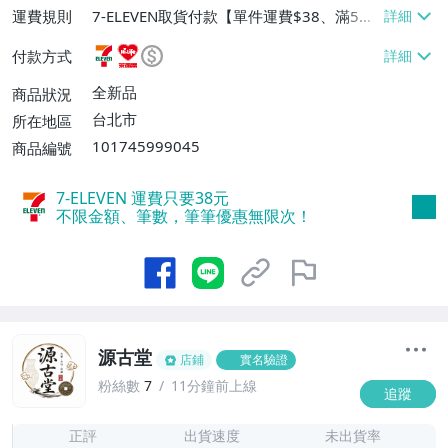
運費規則
7-ELEVEN取貨付款【單件運費$38、滿5件
或消費滿$1298免運費】、7-ELEVEN取貨
付款方式
不付款【免運費】、萊爾富取貨付款【單件
運費$60、滿5件或消費滿$1298免運
全新品
商品狀況
費】、宅配/貨運【單件運費$120、滿5件
台北市
所在地區
或消費滿$1598免運費】
101745999045
商品編號
7-ELEVEN 運費只要
38
元
不限金額、筆數，筆筆優惠無限次！
源古堂
店鋪
實名驗證
粉絲數
7
11分鐘前上線
追蹤
7
正評
出貨速度
未出貨率