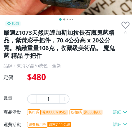
店鋪
嚴選Z1073天然馬達加斯加拉長石魔鬼藍精
0
品，紫黃彩手把件，70.4公分高 x 20公分
寬。精緻重量106克，收藏級美術品。 魔鬼
藍 精品 手把件
品牌：東海水晶/n成色：全新
$480
定價
數量
商品活動
折扣碼
滿30000享95折
折扣碼
滿800折60
運費活動
運費抵用券
週末7-11免運