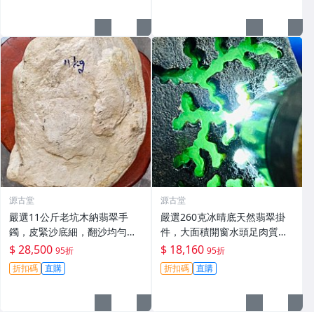
莫西沙 翡翠 原石
源古堂
源古堂
嚴選11公斤老坑木納翡翠手
嚴選260克冰晴底天然翡翠掛
鐲，皮緊沙底細，翻沙均勻，
件，大面積開窗水頭足肉質
適合收藏家鐲#翡翠 手鐲 玉石
細，適合收藏與佩戴 #翡翠 #
$ 28,500
$ 18,160
95折
95折
天然翡翠 #A貨翡翠玉石
折扣碼
直購
折扣碼
直購