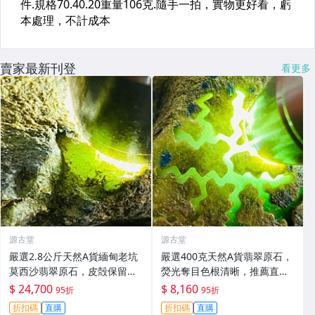
賣家最新刊登
看更多
源古堂
源古堂
嚴選2.8公斤天然A貨緬甸老坑
嚴選400克天然A貨翡翠原石，
莫西沙翡翠原石，皮殻保留自
熒光奪目色根清晰，推薦直接
然熒光，適合雕刻手鐲或擺放
把玩與雕刻，支持私人訂制取
$ 24,700
$ 8,160
95折
95折
品鑑。支持檢測，全國保真。
件 翡翠原石 天然A貨 熒光翡翠
折扣碼
直購
折扣碼
直購