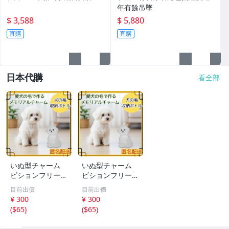
年有餘吊墜
$ 3,588
$ 5,880
直購
直購
日本代購
看全部
いぬ型チャーム
いぬ型チャーム
ビションフリーゼ
ビションフリーゼ
アクセサリー キ
アクセサリー キ
目前出價
目前出價
ーホルダー ペア
ーホルダー ペア
¥ 300
¥ 300
思い出
思い出
(
$65
)
(
$65
)