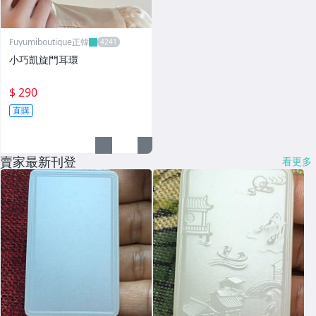
Fuyumiboutique正韓
小巧凱旋門耳環
$ 290
直購
賣家最新刊登
看更多