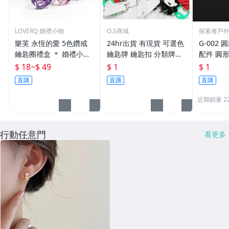
LOVERQ 婚禮小物
O.S商城
探索者戶
樂芙 永恆的愛 5色鑽戒
24hr出貨 有現貨 可選色
G-002 圓
鑰匙圈禮盒 ＊ 婚禮小物
鑰匙牌 鑰匙扣 分類牌鎖
配件 圓
二次進場 工商禮贈品 戒
匙 分類牌 塑膠鑰匙牌 鑰
鑰匙圈 
$ 18
~
$ 49
$ 1
$ 1
指鑰匙圈 鑽石鑰匙扣 大
匙扣 號碼牌 分類牌 標記
單個鑰匙
直購
直購
直購
鑽戒 送客禮 活動贈品
鑰匙吊牌 掛牌
近期銷量 2
行動任意門
看更多