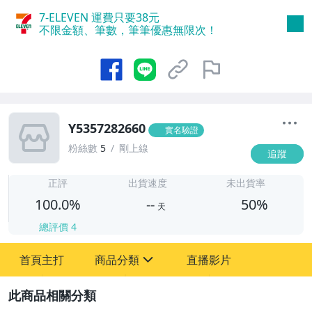
7-ELEVEN 運費只要
38
元
不限金額、筆數，筆筆優惠無限次！
Y5357282660
實名驗證
粉絲數
5
剛上線
追蹤
-
-
正評
出貨速度
未出貨率
100.0%
--
50%
天
總評價
4
首頁主打
商品分類
直播影片
sign
圖書/影音/文具
2