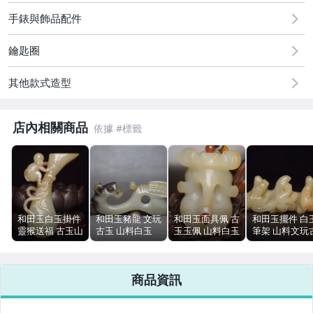
古董、藝術與礦石
手錶與飾品配件
居家、家具與園藝
鑰匙圈
偶像、球員卡與郵幣
其他款式造型
手錶與飾品配件
店內相關商品
和田玉白玉掛件
和田玉豬龍 文玩
和田玉面具佩 古
和田玉擺件 白
靈猴送福 古玉山
古玉 山料白玉
玉玉佩 山料白玉
筆架 山料文玩
料 8.3cm 68g
玉器 77g 9cm
7.1x5cm 112g
玉 玉石 88g
包漿
9.7cm
商品資訊