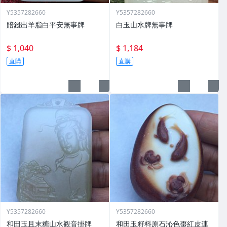
Y5357282660
Y5357282660
賠錢出羊脂白平安無事牌
白玉山水牌無事牌
$ 1,040
$ 1,184
直購
直購
Y5357282660
Y5357282660
和田玉且末糖山水觀音掛牌
和田玉籽料原石沁色棗紅皮連