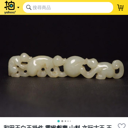
和田玉白玉掛件 靈猴獻壽 山料 文玩古玉 玉