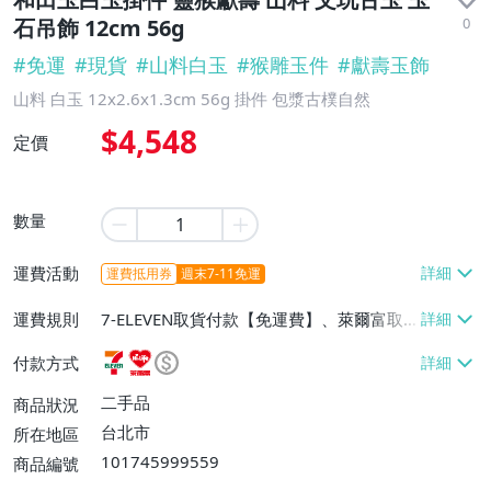
0
石吊飾 12cm 56g
#
免運
#
現貨
#
山料白玉
#
猴雕玉件
#
獻壽玉飾
山料 白玉 12x2.6x1.3cm 56g 掛件 包漿古樸自然
$4,548
定價
數量
運費活動
運費抵用券
週末7-11免運
運費規則
7-ELEVEN取貨付款【免運費】、萊爾富取
貨付款【免運費】、宅配/貨運【免運費】
付款方式
二手品
商品狀況
台北市
所在地區
101745999559
商品編號