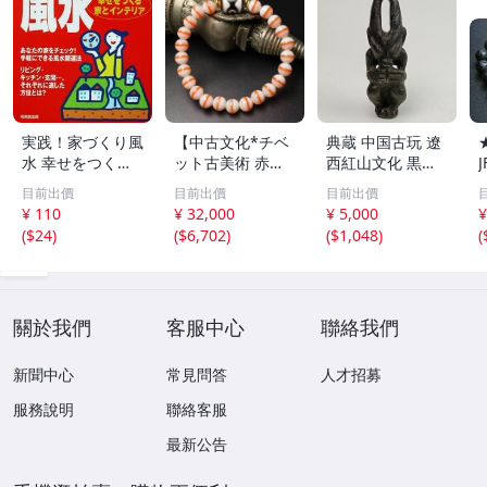
実践！家づくり風
【中古文化*チベ
典蔵 中国古玩 遼
水 幸せをつくる
ット古美術 赤縞
西紅山文化 黒曜
家とインテリア/
天眼瑪瑙丸珠 天
石 黒皮玉 太陽神
目前出價
目前出價
目前出價
浅野八郎(著者)
地天珠組み合わせ
祈祷像 唐物 骨董
¥ 110
¥ 32,000
¥ 5,000
¥
ブレスレット 縞
品 古美術 古玉 彫
(
$24
)
(
$6,702
)
(
$1,048
)
(
瑪瑙 古玩 アンテ
刻 時代物 魔除け
ィーク お守り コ
古代風 守護像 置
レクション 腕輪
物
】
關於我們
客服中心
聯絡我們
新聞中心
常見問答
人才招募
服務說明
聯絡客服
最新公告