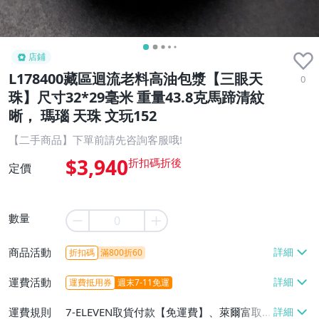
店鋪
L178400藏區迴流老料高油包漿【三眼天
0
珠】尺寸32*29毫米 重量43.8克馬蹄清紋
晰， 瑪瑙 天珠 文玩152
【二手商品】下單前請先咨詢客服哦!
$3,940
定價
數量
商品活動
折扣碼
滿800折60
運費活動
運費抵用券
週末7-11免運
運費規則
7-ELEVEN取貨付款【免運費】、萊爾富取