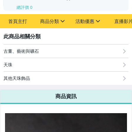
總評價
0
-
首頁主打
商品分類
活動優惠
直播影
-
sign
sign
其它
[全店] 追蹤本賣場立減60元【粉絲轉享】
2
古董、藝術與礦石
天珠
其他天珠飾品
商品資訊