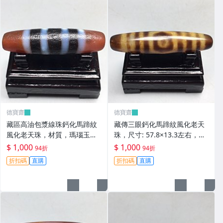
德寶齋
德寶齋
藏區高油包漿線珠鈣化馬蹄紋
藏傳三眼鈣化馬蹄紋風化老天
風化老天珠，材質，瑪瑙玉
珠，尺寸: 57.8×13.3左右，材
髓，尺寸：49.4×13左 天珠 瑪
質：瑪瑙，玉髓， 天珠 瑪瑙
$ 1,000
$ 1,000
94折
94折
瑙 硃砂【德寶齋】408
硃砂【德寶齋】407
折扣碼
直購
折扣碼
直購