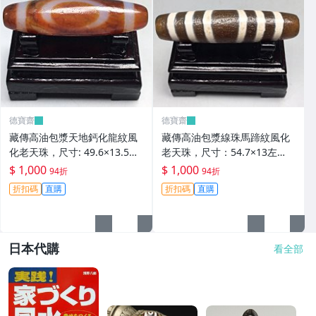
德寶齋
德寶齋
藏傳高油包漿天地鈣化龍紋風
藏傳高油包漿線珠馬蹄紋風化
化老天珠，尺寸: 49.6×13.5左
老天珠，尺寸：54.7×13左
右，材質：瑪瑙， 天珠 瑪瑙
右，材質：瑪瑙，玉髓 天珠 瑪
$ 1,000
$ 1,000
94折
94折
硃砂【德寶齋】406
瑙 硃砂【德寶齋】405
折扣碼
直購
折扣碼
直購
日本代購
看全部