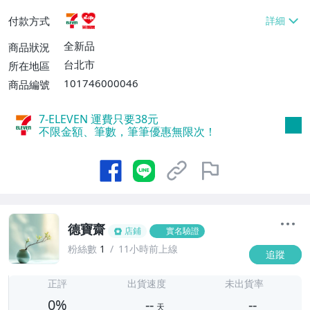
貨付款【免運費】
付款方式
全新品
商品狀況
台北市
所在地區
101746000046
商品編號
7-ELEVEN 運費只要
38
元
不限金額、筆數，筆筆優惠無限次！
德寶齋
店鋪
實名驗證
粉絲數
1
11小時前上線
追蹤
-
-
正評
出貨速度
未出貨率
0%
--
--
天