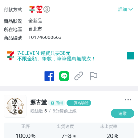
或消費滿$1298免運費】、7-ELEVEN取貨
付款方式
不付款【免運費】、萊爾富取貨付款【單件
運費$60、滿5件或消費滿$1298免運
全新品
商品狀況
費】、宅配/貨運【單件運費$120、滿5件
台北市
所在地區
或消費滿$1598免運費】
101746000663
商品編號
7-ELEVEN 運費只要
38
元
不限金額、筆數，筆筆優惠無限次！
源古堂
店鋪
實名驗證
粉絲數
6
8分鐘前上線
追蹤
7
正評
出貨速度
未出貨率
100.0%
7~8
20%
天