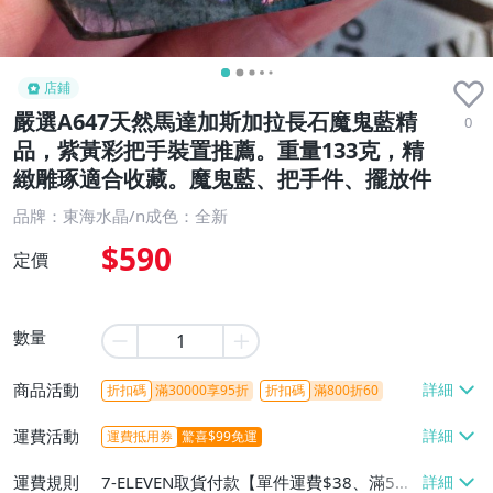
店鋪
嚴選A647天然馬達加斯加拉長石魔鬼藍精
0
品，紫黃彩把手裝置推薦。重量133克，精
緻雕琢適合收藏。魔鬼藍、把手件、擺放件
品牌：東海水晶/n成色：全新
$590
定價
數量
商品活動
折扣碼
滿30000享95折
折扣碼
滿800折60
運費活動
運費抵用券
驚喜$99免運
運費規則
7-ELEVEN取貨付款【單件運費$38、滿5件