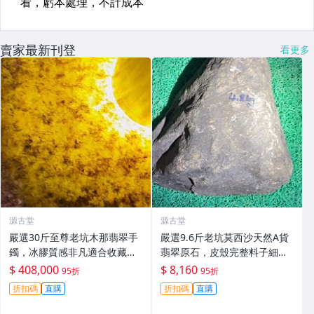
賣家最新刊登
看更多
源古堂
源古堂
嚴選30斤至尊老坑木那翡翠手
嚴選9.6斤老坑莫西沙天然A貨
鐲，冰膠質感非凡適合收藏。
翡翠原石，皮殼完整料子細
翡翠 玩冰手鐲 冰膠感
膩，適合打造手鐲精品。#翡
$ 408,000
$ 8,160
95折
95折
翠 #A貨翡翠 #原石翡翠
折扣碼
直購
折扣碼
直購