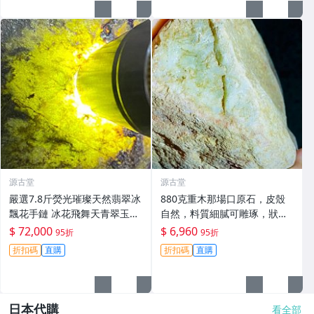
源古堂
源古堂
嚴選7.8斤熒光璀璨天然翡翠冰
880克重木那場口原石，皮殼
飄花手鏈 冰花飛舞天青翠玉br
自然，料質細膩可雕琢，狀態
acelet 翡翠手鏈 翡翠bracelet
優良適合作為手鐲或收藏，嚴
$ 72,000
$ 6,960
95折
95折
選天然A貨翡翠#天然翡翠 A貨
折扣碼
直購
折扣碼
直購
翡翠 手鐲原料
日本代購
看全部