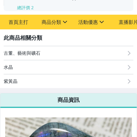
總評價
2
首頁主打
商品分類
活動優惠
直播影
sign
sign
2
其它
[全店] 周年慶
[全店] 粉絲專享
古董、藝術與礦石
水晶
紫黃晶
商品資訊