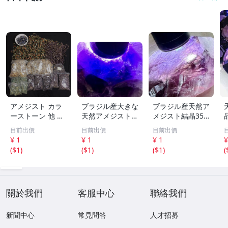
アメジスト カラ
ブラジル産大きな
ブラジル産天然ア
ーストーン 他 色
天然アメジスト結
メジスト結晶355
石 アクセサリー
晶571g［紫水
g［紫水晶］1本
目前出價
目前出價
目前出價
パーツ 等 部品 大
晶］結晶^ ^綺麗^
剣^ ^綺麗
¥ 1
¥ 1
¥ 1
¥
量 総重量約23kg
^色が濃い^ ^
t
(
$1
)
(
$1
)
(
$1
)
(
まとめ セット
關於我們
客服中心
聯絡我們
新聞中心
常見問答
人才招募