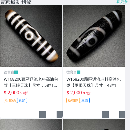
賣家最新刊登
看更多
德寶齋
德寶齋
W168200藏區迴流老料高油包
W168200藏區迴流老料高油包
漿【三眼天珠】尺寸：58*13
漿【兩眼天珠】尺寸：48*12
毫米 重量15.2克馬蹄清紋晰 天
毫米 重量11克圖騰清晰流暢
$ 2,000
$ 2,000
97折
97折
珠 瑪瑙 文玩【德寶齋】499
天珠 瑪瑙 文玩【德寶齋】498
折扣碼
直購
折扣碼
直購