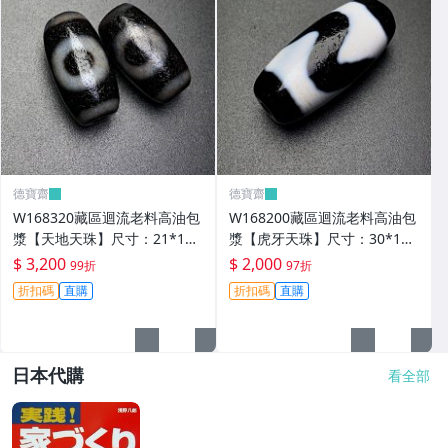
德寶齋
德寶齋
W168320藏區迴流老料高油包
W168200藏區迴流老料高油包
漿【天地天珠】尺寸：21*11
漿【虎牙天珠】尺寸：30*13
毫米 重量8.3克天圓地方， 天
毫米 重量8.8克一顆可以改 天
$ 3,200
$ 2,000
99折
97折
珠 瑪瑙 文玩【德寶齋】999
珠 瑪瑙 文玩【德寶齋】497
折扣碼
直購
折扣碼
直購
日本代購
看全部