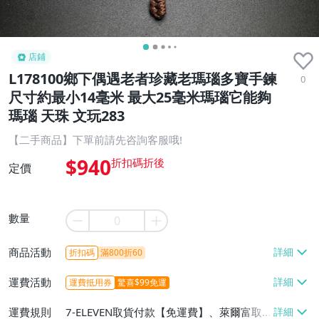
店鋪
L178100鄉下偶遇老者珍藏老瑪瑙多寶手鍊
0
尺寸約最小14毫米 最大25毫米瑪瑙它能夠
瑪瑙 天珠 文玩283
【二手商品】下單前請先咨詢客服哦!
$940
定價
數量
商品活動
折扣碼
滿800折60
運費活動
運費抵用券
驚喜$99免運
運費規則
7-ELEVEN取貨付款【免運費】、萊爾富取