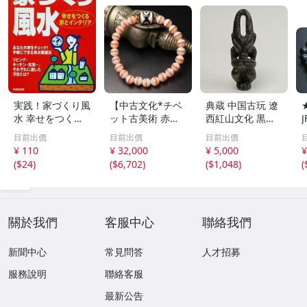
実践！家づくり風
【中古文化*チベ
典蔵 中国古玩 遼
水 幸せをつくる
ット古美術 赤縞
西紅山文化 黒曜
家とインテリア/
天眼瑪瑙丸珠 天
石 黒皮玉 太陽神
目前出價
目前出價
目前出價
浅野八郎(著者)
地天珠組み合わせ
祈祷像 唐物 骨董
¥ 110
¥ 32,000
¥ 5,000
¥
ブレスレット 縞
品 古美術 古玉 彫
(
$24
)
(
$6,702
)
(
$1,048
)
(
瑪瑙 古玩 アンテ
刻 時代物 魔除け
ィーク お守り コ
古代風 守護像 置
レクション 腕輪
物
】
關於我們
客服中心
聯絡我們
新聞中心
常見問答
人才招募
服務說明
聯絡客服
最新公告