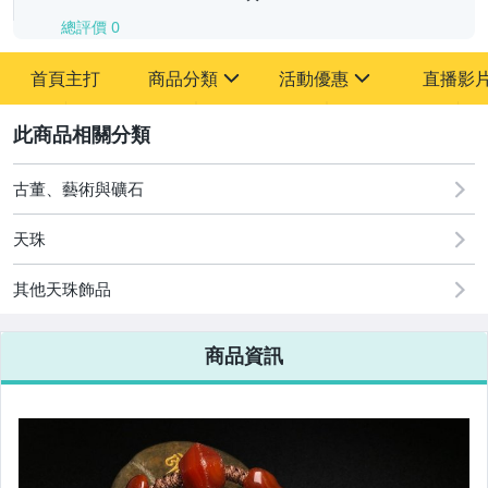
總評價
0
-
首頁主打
商品分類
活動優惠
直播影
-
sign
sign
其它
[全店] 追蹤本賣場立減60元【粉絲轉享】
2
古董、藝術與礦石
天珠
其他天珠飾品
商品資訊