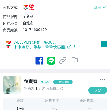
貨付款【免運費】
付款方式
全新品
商品狀況
台北市
所在地區
101746001991
商品編號
7-ELEVEN 運費只要
38
元
不限金額、筆數，筆筆優惠無限次！
德寶齋
店鋪
實名驗證
粉絲數
1
31分鐘前上線
追蹤
-
-
正評
出貨速度
未出貨率
0%
--
--
天