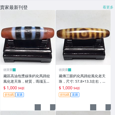
賣家最新刊登
看更多
德寶齋
德寶齋
藏區高油包漿線珠鈣化馬蹄紋
藏傳三眼鈣化馬蹄紋風化老天
風化老天珠，材質，瑪瑙玉
珠，尺寸: 57.8×13.3左右，材
髓，尺寸：49.4×13左 天珠 瑪
質：瑪瑙，玉髓， 天珠 瑪瑙
$ 1,000
$ 1,000
94折
94折
瑙 硃砂【德寶齋】408
硃砂【德寶齋】407
折扣碼
直購
折扣碼
直購