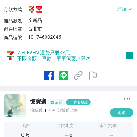
貨付款【免運費】
付款方式
全新品
商品狀況
台北市
所在地區
101746002046
商品編號
7-ELEVEN 運費只要
38
元
不限金額、筆數，筆筆優惠無限次！
德寶齋
店鋪
實名驗證
粉絲數
1
41分鐘前上線
追蹤
-
-
正評
出貨速度
未出貨率
0%
--
--
天