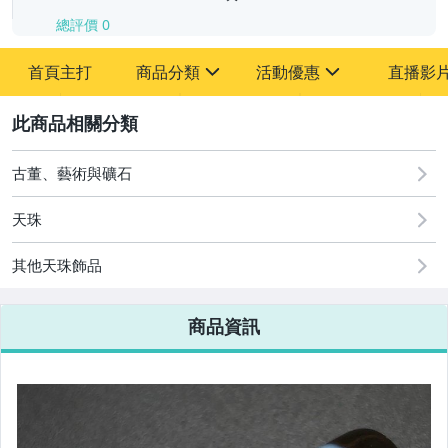
總評價
0
-
首頁主打
商品分類
活動優惠
直播影
-
sign
sign
其它
[全店] 追蹤本賣場立減60元【粉絲轉享】
2
古董、藝術與礦石
天珠
其他天珠飾品
商品資訊