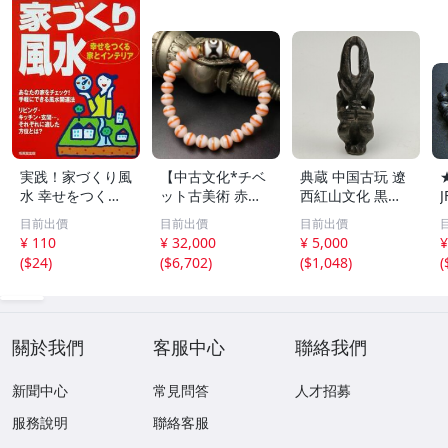
実践！家づくり風
【中古文化*チベ
典蔵 中国古玩 遼
水 幸せをつくる
ット古美術 赤縞
西紅山文化 黒曜
家とインテリア/
天眼瑪瑙丸珠 天
石 黒皮玉 太陽神
目前出價
目前出價
目前出價
浅野八郎(著者)
地天珠組み合わせ
祈祷像 唐物 骨董
¥ 110
¥ 32,000
¥ 5,000
¥
ブレスレット 縞
品 古美術 古玉 彫
(
$24
)
(
$6,702
)
(
$1,048
)
(
瑪瑙 古玩 アンテ
刻 時代物 魔除け
ィーク お守り コ
古代風 守護像 置
レクション 腕輪
物
】
關於我們
客服中心
聯絡我們
新聞中心
常見問答
人才招募
服務說明
聯絡客服