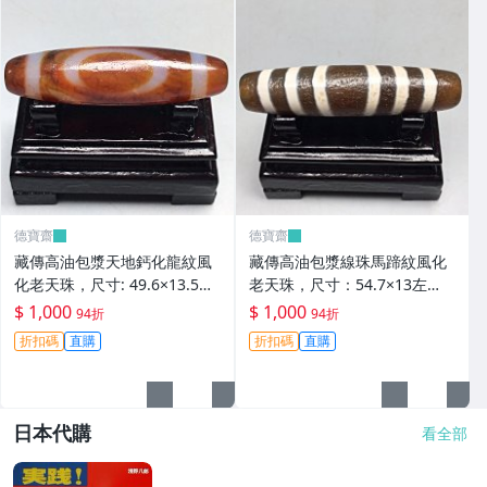
德寶齋
德寶齋
藏傳高油包漿天地鈣化龍紋風
藏傳高油包漿線珠馬蹄紋風化
化老天珠，尺寸: 49.6×13.5左
老天珠，尺寸：54.7×13左
右，材質：瑪瑙， 天珠 瑪瑙
右，材質：瑪瑙，玉髓 天珠 瑪
$ 1,000
$ 1,000
94折
94折
硃砂【德寶齋】406
瑙 硃砂【德寶齋】405
折扣碼
直購
折扣碼
直購
日本代購
看全部