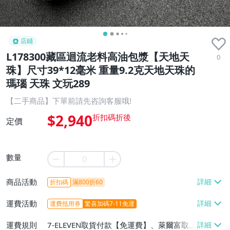
店鋪
L178300藏區迴流老料高油包漿【天地天
0
珠】尺寸39*12毫米 重量9.2克‌天地天珠的
瑪瑙 天珠 文玩289
【二手商品】下單前請先咨詢客服哦!
$2,940
定價
數量
商品活動
折扣碼
滿800折60
運費活動
運費抵用券
驚喜加碼7-11免運
運費規則
7-ELEVEN取貨付款【免運費】、萊爾富取