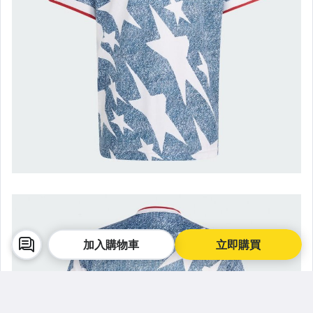
街頭潮流單品
街頭民俗風飾品
ONE PIECE 海賊王
★★-精選二手區C
優質中古商品
其它
加入購物車
立即購買