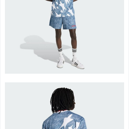
converse 開口笑.jp -男/女
converse 帆布鞋.all star-男
converse 帆布鞋.all star-女
converse 1970S
converse 服飾配件
new balance.574-男
new balance.574-女
new balance.996-男
new balance.996-女
new balance .580-男/女
new balance 休閒運動鞋-男