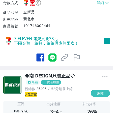
付款方式
不付款【單件運費$38、消費滿$2899免運
費】、萊爾富取貨付款【單件運費$60、滿
全新品
商品狀況
5件或消費滿$4988免運費】、宅配/貨運
新北市
所在地區
【單件運費$80、滿12件免運費】、面交/
101746002464
商品編號
自取/不寄送【免運費】、離島配送【單件
運費$150、滿5件免運費】
7-ELEVEN 運費只要
38
元
不限金額、筆數，筆筆優惠無限次！
◆南 DESIGN只賣正品◇
店鋪
實名驗證
粉絲數
25406
52分鐘前上線
追蹤
3
人氣賣家
正評
出貨速度
未出貨率
99.7%
3~4
26%
天