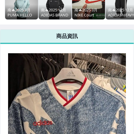
★★雅虎周年慶5折區★★
南🔥2025 3月
南🔥2025 12月
南🔥2025 3月
南🔥2025 12月
PUMA HELLO
ADIDAS BRAND
NIKE Court
ADIDAS HEAVY
★★12月聖誕折扣季--給你超狂特價★★
KITTY® 連帽上
LOVE SPACER
Vision 低筒
K 運動長褲 寬
衣 聯名 長版 厚
運動外套 寬鬆
Next Nature 皮
口袋 休閒 跑步
★★球鞋清潔保養專區★★
版 寬鬆 女款 藍
立領 男女款 黑
革 女 白紅
針織 男款 黑
商品資訊
綠 63161467
KF3682
HV5246-100
KC0118
★★時裝街頭品牌區★★
工裝龍頭Carhartt & Dickies
Champion鞋款
NEW ERA 帽款
KEEN 水陸兩用涼鞋
LIKE、X-CTRL街頭品牌
JOKESTER 街頭服飾
EASTPAK 時尚包款