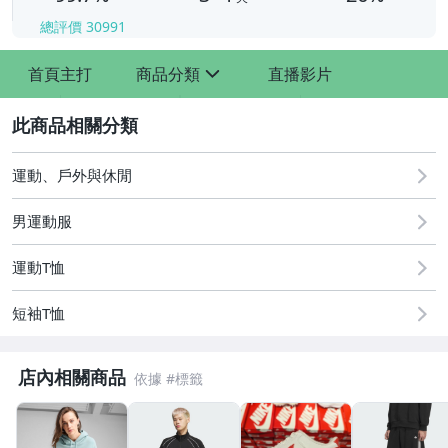
總評價
30991
首頁主打
商品分類
直播影片
sign
2
運動、戶外與休閒
男運動服
運動T恤
短袖T恤
店內相關商品