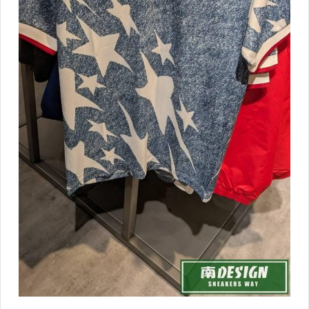
SVLE 街頭服飾
Alpha Industries系列服飾
STANCE NBA系列襪子
VAST街頭強勢品牌
FILA 拖鞋
Champion服飾
LOTTO 水鞋
AIR WALK拖鞋
LEVIS 服飾/褲款
NBA授權練習衣
★★Outdoor 戶外鞋款專區★★