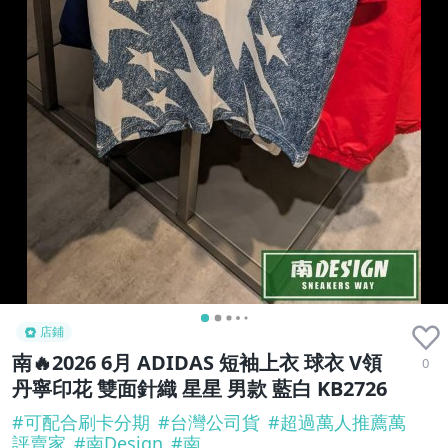
店鋪
南🔥2026 6月 ADIDAS 短袖上衣 球衣 V領
0
丹寧印花 雙面針織 星星 男款 藍白 KB2726
#
可配合刷卡分期
#
台灣公司貨
#
超過萬人推薦萬
評賣家
#
南Design
#
南