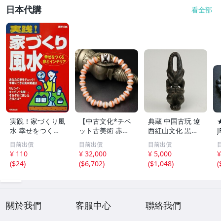
日本代購
看全部
実践！家づくり風
【中古文化*チベ
典蔵 中国古玩 遼
水 幸せをつくる
ット古美術 赤縞
西紅山文化 黒曜
家とインテリア/
天眼瑪瑙丸珠 天
石 黒皮玉 太陽神
目前出價
目前出價
目前出價
浅野八郎(著者)
地天珠組み合わせ
祈祷像 唐物 骨董
¥ 110
¥ 32,000
¥ 5,000
¥
ブレスレット 縞
品 古美術 古玉 彫
(
$24
)
(
$6,702
)
(
$1,048
)
(
瑪瑙 古玩 アンテ
刻 時代物 魔除け
ィーク お守り コ
古代風 守護像 置
レクション 腕輪
物
】
關於我們
客服中心
聯絡我們