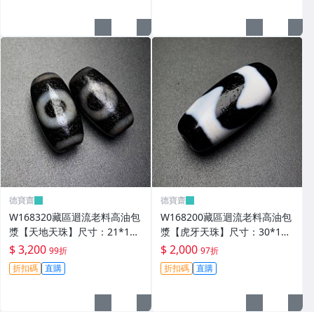
德寶齋
德寶齋
W168320藏區迴流老料高油包
W168200藏區迴流老料高油包
漿【天地天珠】尺寸：21*11
漿【虎牙天珠】尺寸：30*13
毫米 重量8.3克天圓地方， 天
毫米 重量8.8克一顆可以改 天
$ 3,200
$ 2,000
99折
97折
珠 瑪瑙 文玩【德寶齋】999
珠 瑪瑙 文玩【德寶齋】497
折扣碼
直購
折扣碼
直購