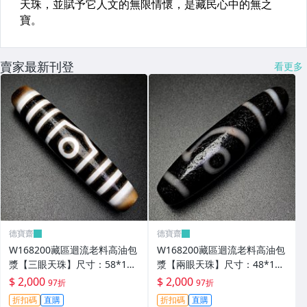
賣家最新刊登
看更多
德寶齋
德寶齋
W168200藏區迴流老料高油包
W168200藏區迴流老料高油包
漿【三眼天珠】尺寸：58*13
漿【兩眼天珠】尺寸：48*12
毫米 重量15.2克馬蹄清紋晰 天
毫米 重量11克圖騰清晰流暢
$ 2,000
$ 2,000
97折
97折
珠 瑪瑙 文玩【德寶齋】499
天珠 瑪瑙 文玩【德寶齋】498
折扣碼
直購
折扣碼
直購