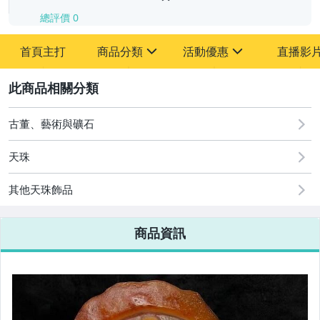
總評價
0
-
首頁主打
商品分類
活動優惠
直播影
-
sign
sign
其它
[全店] 追蹤本賣場立減60元【粉絲轉享】
2
古董、藝術與礦石
天珠
其他天珠飾品
商品資訊