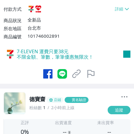
貨付款【免運費】
付款方式
全新品
商品狀況
台北市
所在地區
101746002891
商品編號
7-ELEVEN 運費只要
38
元
不限金額、筆數，筆筆優惠無限次！
德寶齋
店鋪
實名驗證
粉絲數
1
2小時前上線
追蹤
-
-
正評
出貨速度
未出貨率
0%
--
--
天