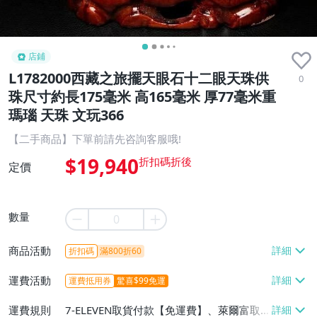
店鋪
L1782000西藏之旅擺天眼石十二眼天珠供
0
珠尺寸約長175毫米 高165毫米 厚77毫米重
瑪瑙 天珠 文玩366
【二手商品】下單前請先咨詢客服哦!
$19,940
定價
數量
商品活動
折扣碼
滿800折60
運費活動
運費抵用券
驚喜$99免運
運費規則
7-ELEVEN取貨付款【免運費】、萊爾富取