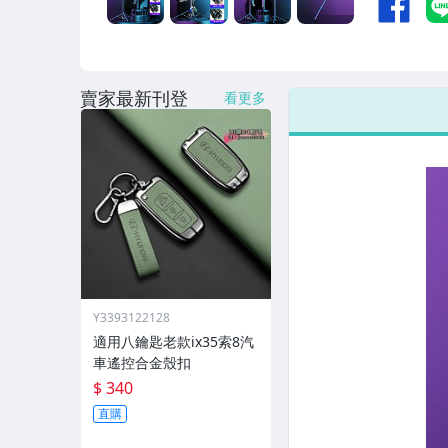
偶像、球員卡與郵幣
女裝與服飾配件
賣家最新刊登
手錶與飾品配件
看更多
女包精品與女鞋
家電與影音視聽
Y3393122128
適用八鑰匙老款ix35索8汽
車遙控合金殼扣
$ 340
直購