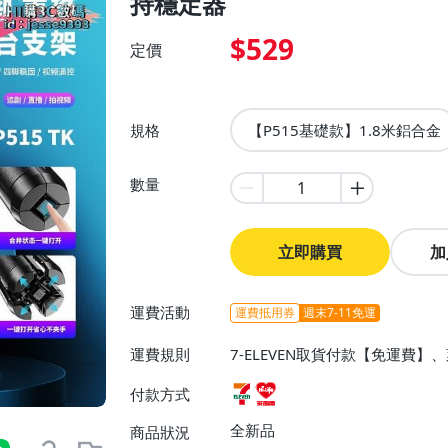
持穩定器
$529
定價
規格
【P515基礎款】1.8米鋁合金
數量
立即購買
加
運費活動
運費抵用券
週末7-11免運
運費規則
7-ELEVEN取貨付款【免運費
付款方式
全新品
商品狀況