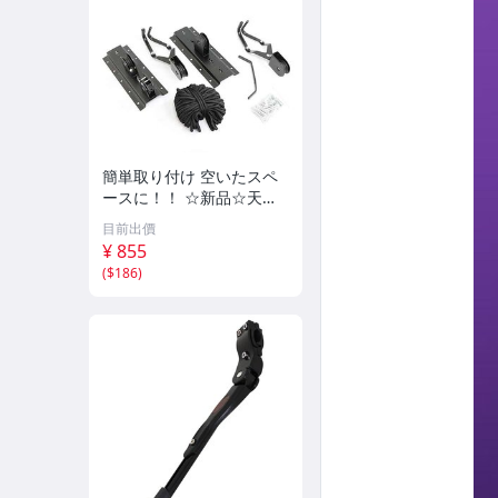
簡単取り付け 空いたスペ
ースに！！ ☆新品☆天吊
りタイプ バイク 自転車ス
目前出價
タンド ディスプレイスタ
¥ 855
ンド 展示スタンド リフト
(
$186
)
ラック