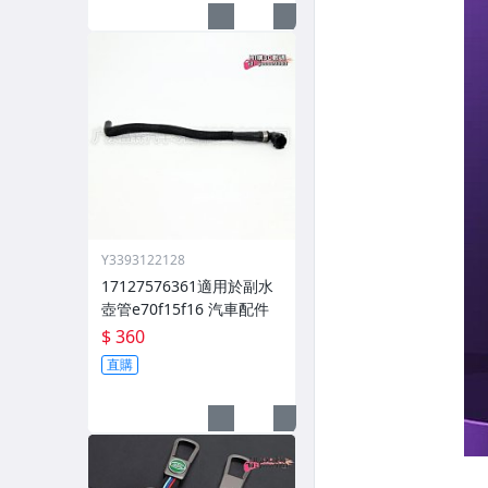
Y3393122128
17127576361適用於副水
壺管e70f15f16 汽車配件
$ 360
直購