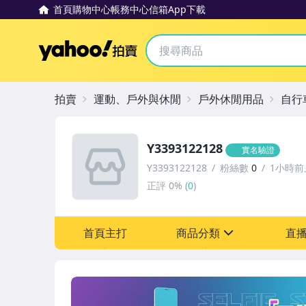
首頁
購物中心
帳務中心
信箱
App下載
Yahoo拍賣
拍賣
運動、戶外與休閒
戶外休閒用品
自行
Y3393122128
實名驗證
Y3393122128
粉絲數
0
1小時前
正評
0%
(
0
)
首頁主打
商品分類
直
sign