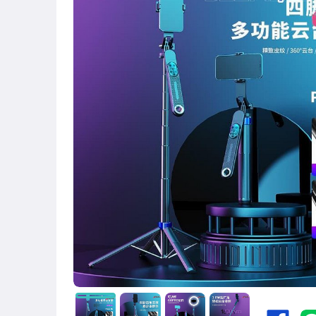
圖書/影音/文具
古董、藝術與礦石
手機、配件與通訊
美容保養與彩妝
電腦、平板與周邊
相機、攝影與周邊
運動、戶外與休閒
嬰幼兒與孕婦
汽機車精品百貨
居家、家具與園藝
玩具、模型與公仔