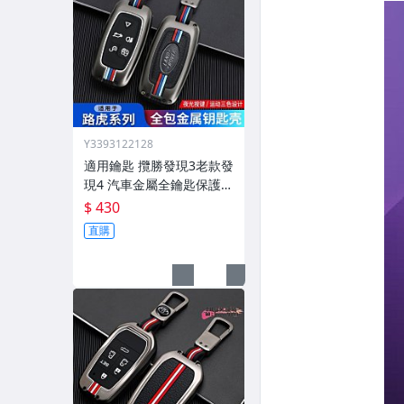
Y3393122128
適用鑰匙 攬勝發現3老款發
現4 汽車金屬全鑰匙保護殼
扣
$ 430
直購