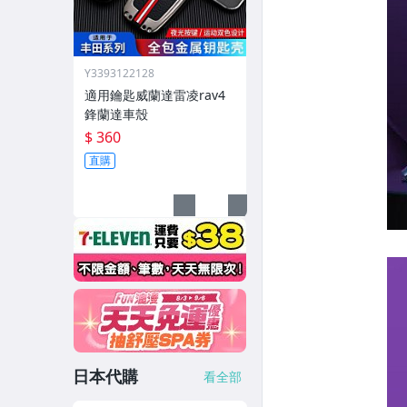
Y3393122128
適用鑰匙威蘭達雷凌rav4
鋒蘭達車殼
$ 360
直購
日本代購
看全部