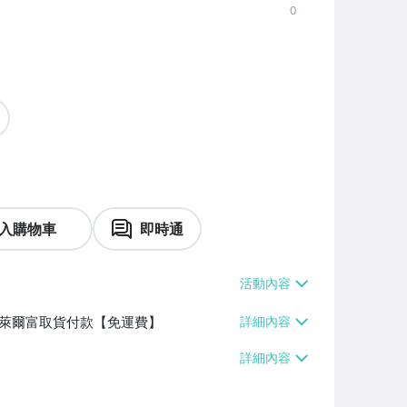
0
入購物車
即時通
】、萊爾富取貨付款【免運費】