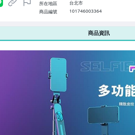
台北市
所在地區
101746003364
商品編號
7-ELEVEN 運費只要
38
元
不限金額、筆數，筆筆優惠無限次！
商品資訊