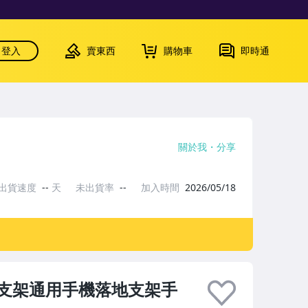
登入
賣東西
購物車
即時通
關於我
分享
出貨速度
--
天
未出貨率
--
加入時間
2026/05/18
四腳支架通用手機落地支架手