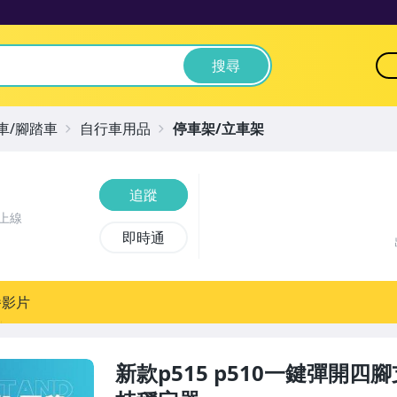
搜尋
車/腳踏車
自行車用品
停車架/立車架
追蹤
上線
即時通
播影片
新款p515 p510一鍵彈開