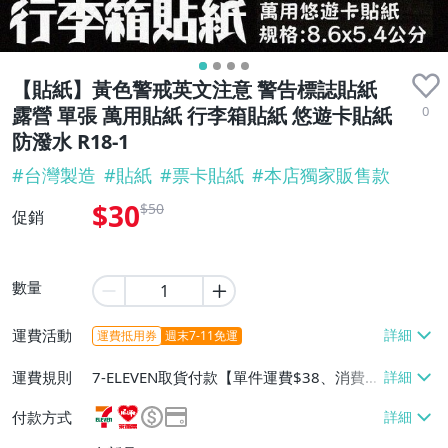
【貼紙】黃色警戒英文注意 警告標誌貼紙
0
露營 單張 萬用貼紙 行李箱貼紙 悠遊卡貼紙
防潑水 R18-1
#
台灣製造
#
貼紙
#
票卡貼紙
#
本店獨家販售款
$30
$50
促銷
數量
運費活動
運費抵用券
週末7-11免運
運費規則
7-ELEVEN取貨付款【單件運費$38、消費滿
$1000免運費】、7-ELEVEN取貨不付款
付款方式
【單件運費$38、消費滿$1000免運費】、