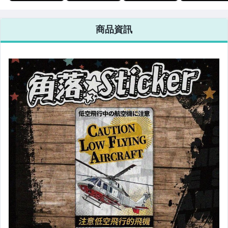
戒 注意日文 貓
猴 多用途卡貼
CAUTION 迴避
婚姻平權 台灣
咪 單張 萬用貼
貼紙 悠遊
注意 單張 萬用
LGBT 單張 萬
紙 行李箱貼紙
卡/icash/手機/
貼紙 行李箱貼紙
貼紙 行李箱貼
商品資訊
悠遊卡貼紙 A26-
筆電/行李箱皆
悠遊卡貼紙 R8-1
悠遊卡貼紙 防
1
可用 E022
水 B151-1