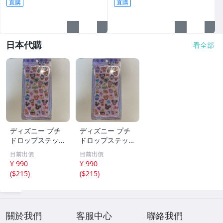
直購
直購
日本代購
看全部
ディズニー プチ
ディズニー プチ
ドロップステッカ
ドロップステッカ
ー スイーツ カ
ー スイーツ カ
目前出價
目前出價
ップケーキ
ップケーキ
¥ 990
¥ 990
(
$215
)
(
$215
)
關於我們
客服中心
聯絡我們