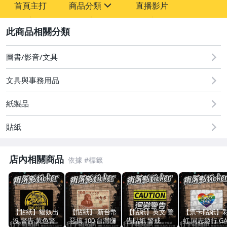
首頁主打
商品分類
直播影片
sign
2
圖書/影音/文具
成人專區
圖書/影音/文具
原創設計良品
文具與事務用品
手機、配件與通訊
紙製品
玩具、模型與公仔
貼紙
居家、家具與園藝
男性精品與服飾
店內相關商品
手錶與飾品配件
【貼紙】貓奴出
【貼紙】 新台幣
【貼紙】英文 警
【票卡貼紙】
沒 警告 黃色警
惡搞 100 台灣獼
告貼紙 警戒
虹 同志遊行 GA