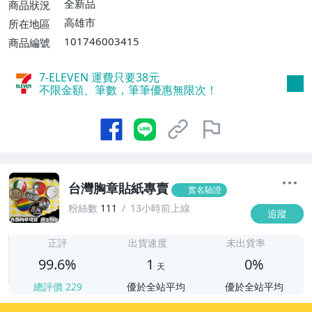
萊爾富取貨付款【單件運費$60、消費滿$1
全新品
商品狀況
000免運費】
高雄市
所在地區
101746003415
商品編號
7-ELEVEN 運費只要
38
元
不限金額、筆數，筆筆優惠無限次！
台灣胸章貼紙專賣
實名驗證
粉絲數
111
13小時前上線
追蹤
1
正評
出貨速度
未出貨率
99.6%
1
0%
天
總評價
229
優於全站平均
優於全站平均