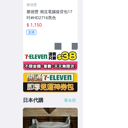
勝德豐
勝德豐 潮流電腦後背包17
吋#HD2716黑色
$ 1,150
直購
日本代購
看全部