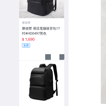
勝德豐
勝德豐 潮流電腦後背包17
吋#HD0497黑色
$ 1,690
直購