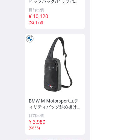
ヒップバッグ/ヒップバッ
グLT/ショルダーバッグ/シ
目前出價
ョルダーポーチ/ワンショ
¥ 10,120
ルダーLT/サイドフィット
(
$2,173
)
BMW M Motorsportユテ
ィリティバッグ斜め掛けバ
ッグショルダーバッグ
目前出價
¥ 3,980
(
$855
)