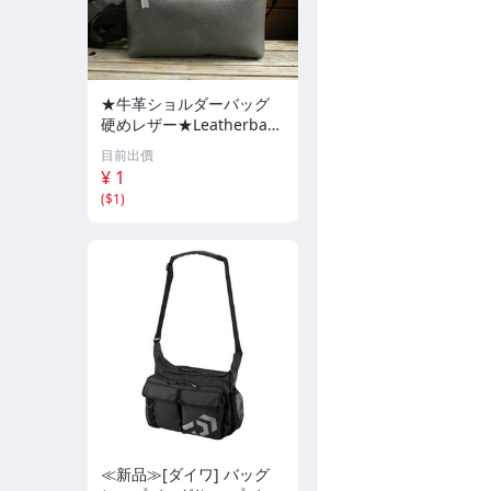
★牛革ショルダーバッグ
硬めレザー★Leatherbag
ハリのある革★斜め掛
目前出價
け ハンドメイドBAG ち
¥ 1
ょっとしたお出かけに便利
(
$1
)
な小サイズ★688
≪新品≫[ダイワ] バッグ