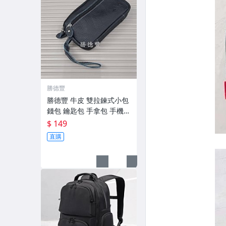
勝德豐
勝德豐 牛皮 雙拉鍊式小包
錢包 鑰匙包 手拿包 手機包
＃779
$ 149
直購