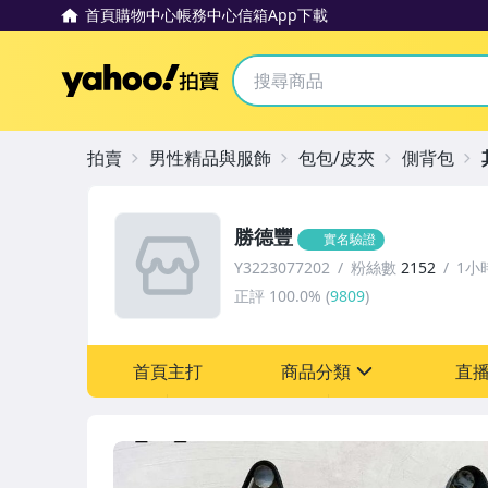
首頁
購物中心
帳務中心
信箱
App下載
Yahoo拍賣
拍賣
男性精品與服飾
包包/皮夾
側背包
勝德豐
實名驗證
Y3223077202
粉絲數
2152
1小
正評
100.0%
(
9809
)
首頁主打
商品分類
直
sign
嬰幼兒與孕婦
手機、配件與通訊