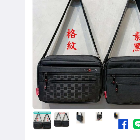
居家、家具與園藝
男性精品與服飾
女包精品與女鞋
電腦、平板與周邊
運動、戶外與休閒