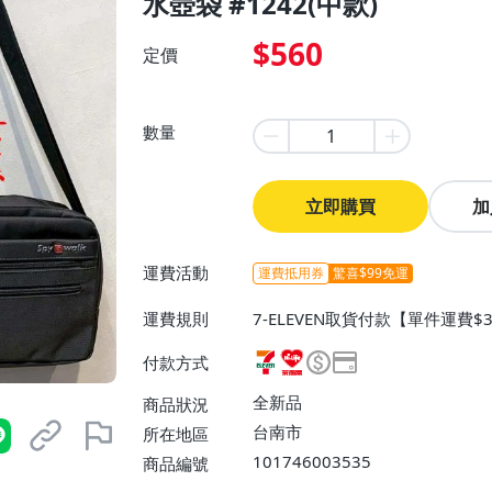
水壺袋 #1242(中款)
$560
定價
數量
立即購買
加
運費活動
運費抵用券
驚喜$99免運
運費規則
7-ELEVEN取貨付款【單件運費
貨付款【單件運費$60、消費滿$
付款方式
$70、消費滿$1300免運費】
全新品
商品狀況
台南市
所在地區
101746003535
商品編號