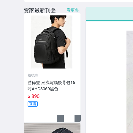
賣家最新刊登
看更多
勝德豐
勝德豐 潮流電腦後背包16
吋#HD8069黑色
$ 890
直購