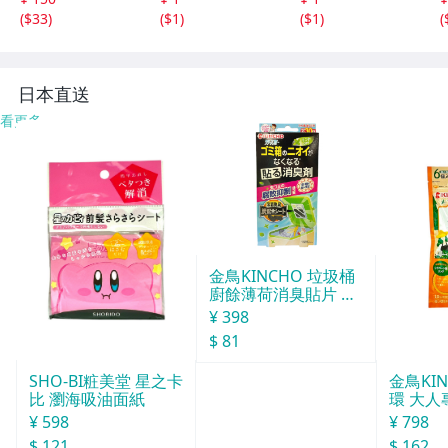
ースカーテン２枚
レースカーテン２
(
$33
)
(
$1
)
(
$1
)
(
組 ＜１００×１７
枚組 ＜１００×１
６ｃｍ＞
３３ｃｍ＞
日本直送
看更多
金鳥KINCHO 垃圾桶
廚餘薄荷消臭貼片 約
30天分
¥ 398
$ 81
SHO-BI粧美堂 星之卡
金鳥KI
比 瀏海吸油面紙
環 大人
¥ 598
¥ 798
$ 121
$ 162