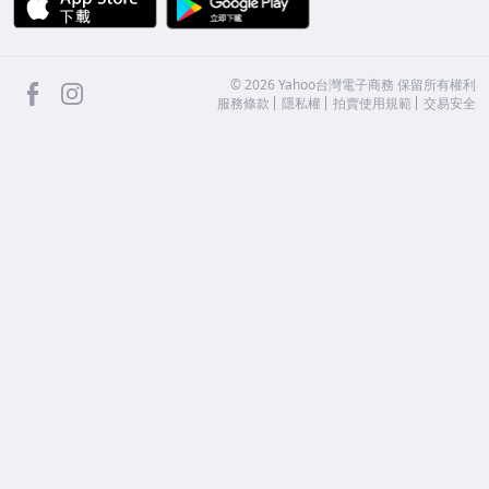
facebook
Instagram
©
2026
Yahoo台灣電子商務 保留所有權利
服務條款
隱私權
拍賣使用規範
交易安全