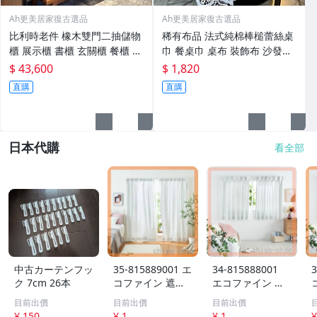
Ah更美居家復古選品
Ah更美居家復古選品
比利時老件 橡木雙門二抽儲物
稀有布品 法式純棉棒槌蕾絲桌
櫃 展示櫃 書櫃 玄關櫃 餐櫃 邊
巾 餐桌巾 桌布 裝飾布 沙發蓋
櫃 收納櫃 置物櫃【Ah更美居
布 珍藏 【Ah更美居家復古選
$ 43,600
$ 1,820
家復古選品】
品】
直購
直購
日本代購
看全部
中古カーテンフッ
35-815889001 エ
34-815888001
3
ク 7cm 26本
コファイン 遮熱
エコファイン 遮
＆ＵＶカット オ
熱＆ＵＶカット
目前出價
目前出價
目前出價
ーナメント柄 レ
オーナメント柄
¥ 150
¥ 1
¥ 1
¥