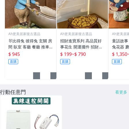
Ah更美居家復古選品
Ah更美居家復古選品
Ah更美居
🐰比得兔 彼得兔 玄關 房
招財進寶系列 高品質好
童話故事
間 臥室 客廳 餐廳 推車
事花生 開運擺件 招財聚
兔花器 
擺飾【更美歐洲傢飾古董
財 財位 開運花生 【更美
花器 花盆 園藝花園【
$ 945
$ 199
~
$ 790
$ 1,350
老件Amazing House】
歐洲傢飾古董老件Amazi
美歐洲傢
直購
直購
直購
台南
ng House】台南
azing 
行動任意門
看更多