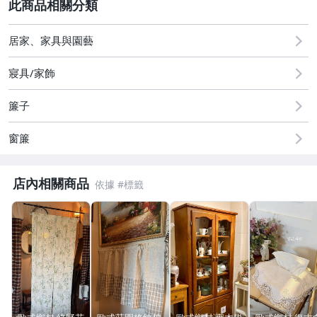
2
圖書/影音/文具
古董、藝術與礦石
居家、家具與園藝
居家、家具與園藝
寢具/家飾
手錶與飾品配件
簾子
美容保養與彩妝
窗簾
店內相關商品