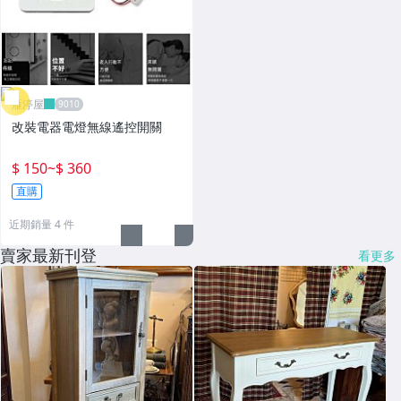
雁渟屋
改裝電器電燈無線遙控開關
$ 150
~
$ 360
直購
近期銷量 4 件
賣家最新刊登
看更多