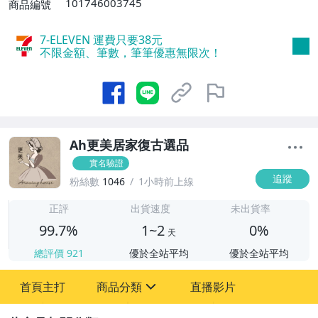
101746003745
商品編號
7-ELEVEN 運費只要
38
元
不限金額、筆數，筆筆優惠無限次！
Ah更美居家復古選品
實名驗證
追蹤
粉絲數
1046
1小時前上線
1
正評
出貨速度
未出貨率
99.7%
1~2
0%
天
總評價
921
優於全站平均
優於全站平均
首頁主打
商品分類
直播影片
sign