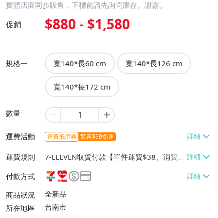
實體店面同步販售，下標前請先詢問庫存。謝謝。
$880 - $1,580
促銷
規格一
寬140*長60 cm
寬140*長126 cm
寬140*長172 cm
數量
運費活動
運費抵用券
驚喜$99免運
運費規則
7-ELEVEN取貨付款【單件運費$38、消費滿
$1500免運費】、萊爾富取貨付款【單件運
付款方式
費$60、消費滿$1500免運費】、宅配/貨運
【單件運費$90、消費滿$3000免運費】
全新品
商品狀況
台南市
所在地區