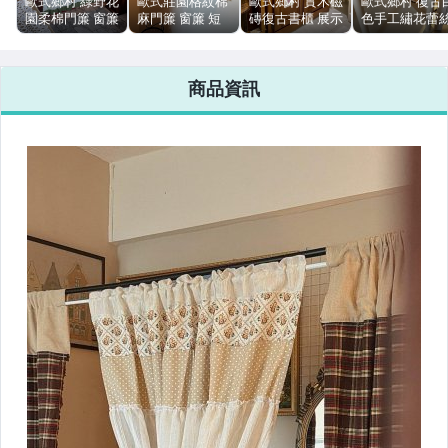
歐式鄉村 綠野花
歐式莊園格紋棉
歐式鄉村 實木磁
歐式鄉村 復古
園柔棉門簾 窗簾
麻門簾 窗簾 短
磚復古書櫃 展示
色手工繡花蕾
客廳窗簾 房間門
簾 房間門簾 客
櫃 玻璃櫃 置物
面紙套 衛生紙
簾 對開門簾 一
廳窗簾 一片簾
櫃 碗盤收納櫃
絕版美品【Ah
片簾 裝飾簾 可
可訂製對開【Ah
【更美歐洲傢飾
美居家復古選品
商品資訊
訂製【Ah更美居
更美居家復古選
古董老件
歐洲古董老件·
家復古選品】
品】
Amazing
俱傢飾】
House】台南