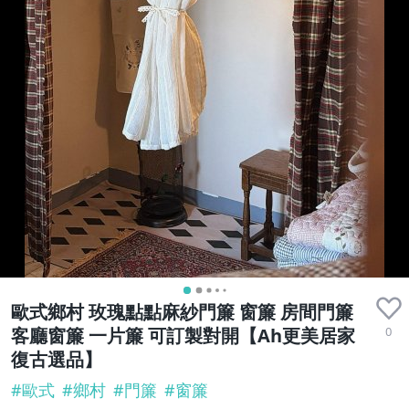
歐式鄉村 玫瑰點點麻紗門簾 窗簾 房間門簾
0
客廳窗簾 一片簾 可訂製對開【Ah更美居家
復古選品】
#
歐式
#
鄉村
#
門簾
#
窗簾