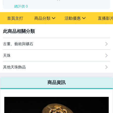
總評價
0
-
首頁主打
商品分類
活動優惠
直播影
-
sign
sign
其它
[全店] 追蹤本賣場立減60元【粉絲轉享】
2
古董、藝術與礦石
天珠
其他天珠飾品
商品資訊