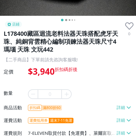
店鋪
L178400藏區迴流老料法器天珠搭配虎牙天
0
珠、純銅背雲精心編制項鍊法器天珠尺寸4
瑪瑙 天珠 文玩442
【二手商品】下單前請先咨詢客服哦!
$3,940
定價
數量
商品活動
折扣碼
滿800折60
運費活動
運費抵用券
週末7-11免運
運費規則
7-ELEVEN取貨付款【免運費】、萊爾富取