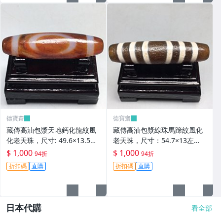
德寶齋
德寶齋
藏傳高油包漿天地鈣化龍紋風
藏傳高油包漿線珠馬蹄紋風化
化老天珠，尺寸: 49.6×13.5左
老天珠，尺寸：54.7×13左
右，材質：瑪瑙， 天珠 瑪瑙
右，材質：瑪瑙，玉髓 天珠 瑪
$ 1,000
$ 1,000
94折
94折
硃砂【德寶齋】406
瑙 硃砂【德寶齋】405
折扣碼
直購
折扣碼
直購
日本代購
看全部