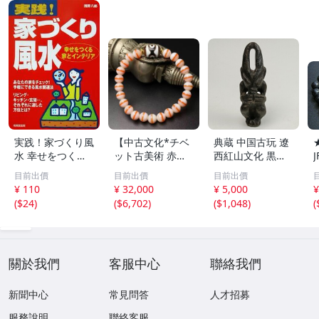
実践！家づくり風
【中古文化*チベ
典蔵 中国古玩 遼
水 幸せをつくる
ット古美術 赤縞
西紅山文化 黒曜
家とインテリア/
天眼瑪瑙丸珠 天
石 黒皮玉 太陽神
目前出價
目前出價
目前出價
浅野八郎(著者)
地天珠組み合わせ
祈祷像 唐物 骨董
¥ 110
¥ 32,000
¥ 5,000
¥
ブレスレット 縞
品 古美術 古玉 彫
(
$24
)
(
$6,702
)
(
$1,048
)
(
瑪瑙 古玩 アンテ
刻 時代物 魔除け
ィーク お守り コ
古代風 守護像 置
レクション 腕輪
物
】
關於我們
客服中心
聯絡我們
新聞中心
常見問答
人才招募
服務說明
聯絡客服