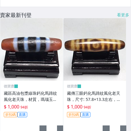
賣家最新刊登
看更多
德寶齋
德寶齋
藏區高油包漿線珠鈣化馬蹄紋
藏傳三眼鈣化馬蹄紋風化老天
風化老天珠，材質，瑪瑙玉
珠，尺寸: 57.8×13.3左右，材
髓，尺寸：49.4×13左 天珠 瑪
質：瑪瑙，玉髓， 天珠 瑪瑙
$ 1,000
$ 1,000
94折
94折
瑙 硃砂【德寶齋】408
硃砂【德寶齋】407
折扣碼
直購
折扣碼
直購