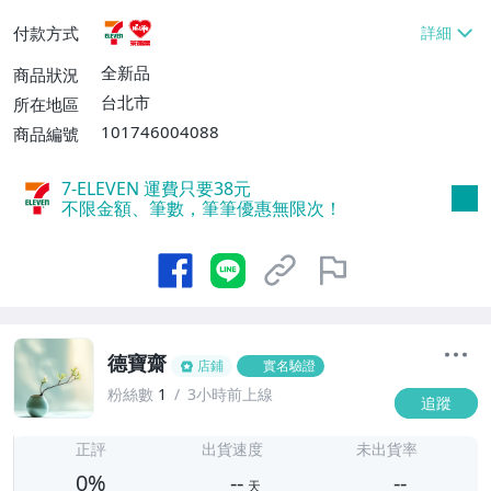
貨付款【免運費】
付款方式
全新品
商品狀況
台北市
所在地區
101746004088
商品編號
7-ELEVEN 運費只要
38
元
不限金額、筆數，筆筆優惠無限次！
德寶齋
店鋪
實名驗證
粉絲數
1
3小時前上線
追蹤
-
-
正評
出貨速度
未出貨率
0%
--
--
天