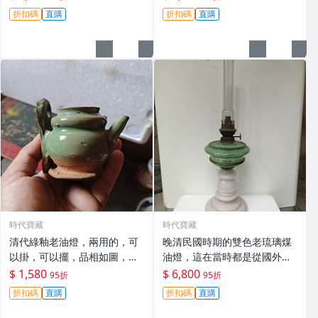
2
6
折扣碼
直購
折扣碼
直購
時代寶藏
時代寶藏
清代綠釉老油燈，兩用的，可
晚清民國時期的雙色老琉璃煤
以掛，可以擺，品相如圖，底
油燈，這在當時都是從國外進
有磕缺，不影響使用，喜歡-17
口的物件，不是誰家都有的-57
$ 1,580
$ 6,800
95折
95折
4
6
折扣碼
直購
折扣碼
直購