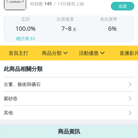
粉絲數
145
13分鐘前上線
追蹤
7
正評
出貨速度
未出貨率
100.0%
7~8
6%
天
總評價
63
首頁主打
商品分類
活動優惠
直播影
sign
sign
2
圖書/影音/文具
[全店] 粉絲專享
原創設計良品
[全店] 週年慶
古董、藝術與礦石
古董、藝術與礦石
紫砂壺
居家、家具與園藝
其他
玩具、模型與公仔
商品資訊
偶像、球員卡與郵幣