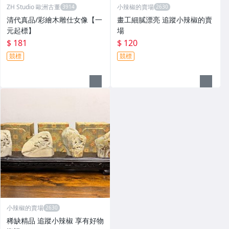
ZH Studio 歐洲古董
小辣椒的賣場
清代真品/彩繪木雕仕女像【一
畫工細膩漂亮 追蹤小辣椒的賣
元起標】
場
$ 181
$ 120
競標
競標
小辣椒的賣場
稀缺精品 追蹤小辣椒 享有好物