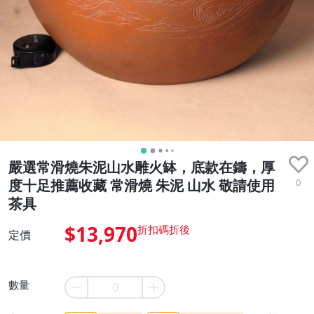
嚴選常滑燒朱泥山水雕火缽，底款在鑄，厚
0
度十足推薦收藏 常滑燒 朱泥 山水 敬請使用
茶具
$13,970
定價
數量