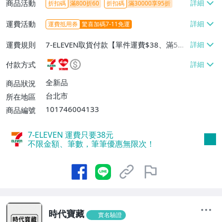
商品活動
折扣碼
滿800折60
折扣碼
滿30000享95折
運費活動
運費抵用券
驚喜加碼7-11免運
運費規則
7-ELEVEN取貨付款【單件運費$38、滿5件
或消費滿$1299免運費】、7-ELEVEN取貨
付款方式
不付款【免運費】、萊爾富取貨付款【單件
運費$60、滿5件或消費滿$1299免運
全新品
商品狀況
費】、宅配/貨運【單件運費$120、滿5件
台北市
所在地區
或消費滿$1599免運費】
101746004133
商品編號
7-ELEVEN 運費只要
38
元
不限金額、筆數，筆筆優惠無限次！
時代寶藏
實名驗證