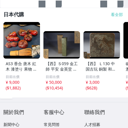
日本代購
看全部
AS3 香合 唐木 紅
【西】Ｓ059 金工
【西】 Ｌ130 中
木 漆塗り 果物 野
師 平安 金英堂 正
国古玩 銅製 和興
菜 7点 未使用 茶
修 銅製 四方 花器
松彫 蓋物 唐物
目前出價
目前出價
目前出價
道具 小物
共箱
¥ 9,000
¥ 50,000
¥ 3,000
¥
(
$1,882
)
(
$10,454
)
(
$628
)
(
關於我們
客服中心
聯絡我們
新聞中心
常見問答
人才招募