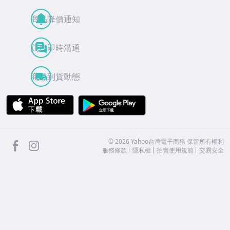
商品降價通知
買賣即時溝通
商品到貨動態
APP Store
Google Play
facebook
Instagram
©
2026
Yahoo台灣電子商務 保留所有權利
服務條款
隱私權
拍賣使用規範
交易安全