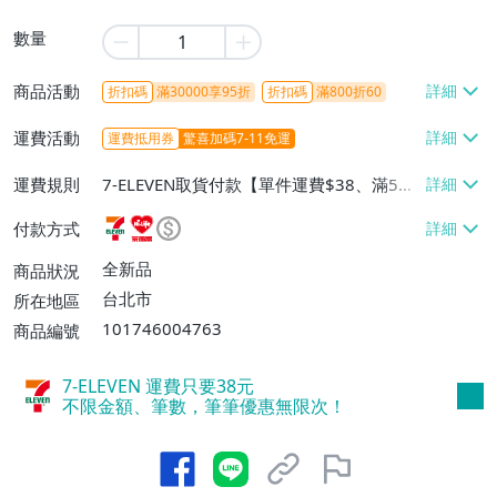
數量
商品活動
折扣碼
滿30000享95折
折扣碼
滿800折60
運費活動
運費抵用券
驚喜加碼7-11免運
運費規則
7-ELEVEN取貨付款【單件運費$38、滿5件
或消費滿$1298免運費】、7-ELEVEN取貨
付款方式
不付款【免運費】、萊爾富取貨付款【單件
運費$60、滿5件或消費滿$1298免運
全新品
商品狀況
費】、宅配/貨運【單件運費$120、滿5件
台北市
所在地區
或消費滿$1598免運費】
101746004763
商品編號
7-ELEVEN 運費只要
38
元
不限金額、筆數，筆筆優惠無限次！