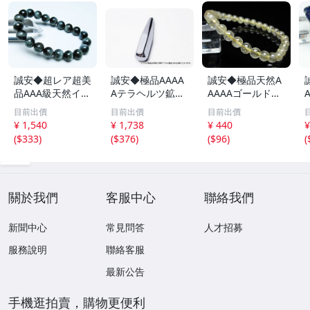
誠安◆超レア超美
誠安◆極品AAAA
誠安◆極品天然A
品AAA級天然イー
Aテラヘルツ鉱石
AAAAゴールドタ
グルアイブレスレ
マッサージ棒サイ
イチンルチルブレ
目前出價
目前出價
目前出價
ット 10mm [T15
ズ：小[T557-215
スレット 6mm [T
m
¥ 1,540
¥ 1,738
¥ 440
¥
6-6923]
1]
171-7937]
(
$333
)
(
$376
)
(
$96
)
(
關於我們
客服中心
聯絡我們
新聞中心
常見問答
人才招募
服務說明
聯絡客服
最新公告
手機逛拍賣，購物更便利