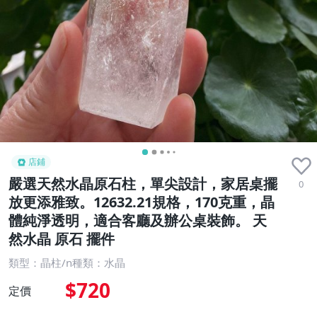
店鋪
嚴選天然水晶原石柱，單尖設計，家居桌擺
0
放更添雅致。12632.21規格，170克重，晶
體純淨透明，適合客廳及辦公桌裝飾。 天
然水晶 原石 擺件
類型：晶柱/n種類：水晶
$720
定價