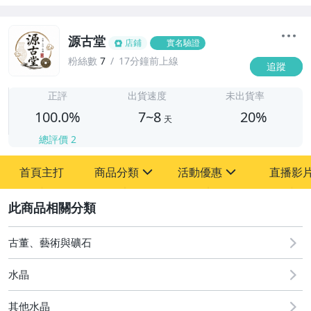
源古堂
店鋪
實名驗證
粉絲數
7
17分鐘前上線
追蹤
7
正評
出貨速度
未出貨率
100.0%
7~8
20%
天
總評價
2
首頁主打
商品分類
活動優惠
直播影
sign
sign
2
其它
[全店] 周年慶
[全店] 粉絲專享
古董、藝術與礦石
水晶
其他水晶