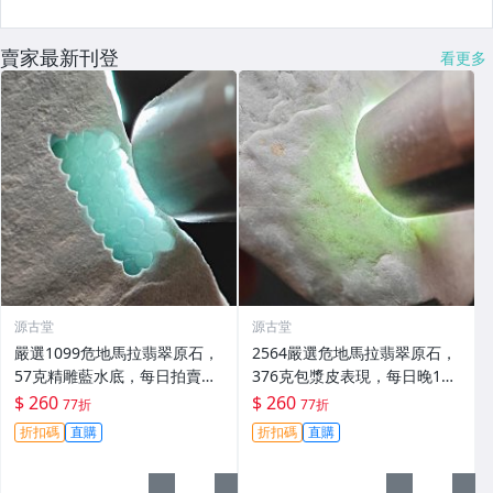
賣家最新刊登
看更多
源古堂
源古堂
嚴選1099危地馬拉翡翠原石，
2564嚴選危地馬拉翡翠原石，
57克精雕藍水底，每日拍賣晚
376克包漿皮表現，每日晚11
11截拍，實物拍賣成交。危地
點截拍，真實拍賣，誠意推
$ 260
$ 260
77折
77折
馬拉 翡翠 原石
薦！危地馬拉 翡翠 原石
折扣碼
直購
折扣碼
直購