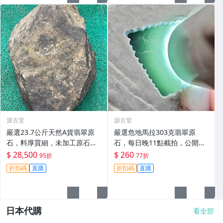
源古堂
源古堂
嚴選23.7公斤天然A貨翡翠原
嚴選危地馬拉303克翡翠原
石，料厚質細，未加工原石，
石，每日晚11點截拍，公開真
老皮殼適合玩手鐲。支持郵
實成交！晴水底開窗表現絕
$ 28,500
$ 260
95折
77折
寄，詳情可洽。A貨翡翠 玉石
佳。 危地馬拉 翡翠原石 晴水
折扣碼
直購
折扣碼
直購
翡翠
底
日本代購
看全部